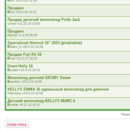
esv
»19.5.20 15:16
В
к
Продано
л
esv
»19.5.20 14:31
а
В
д
к
Продам дитячий велосипед Pride Jack
е
л
screw
»22.10.19 19:04
н
а
н
д
Продано
я
е
Barrett
»1.4.20 09:39
н
н
Specialized Hotrock 16" 2015 (pink/white)
я
Maks_K
»30.9.16 19:26
В
к
Продам Fuji Kit 16
л
Fart
»12.3.17 18:23
а
В
д
к
Giant Holly 16
е
л
polalol
»25.8.16 18:32
н
а
В
н
д
к
Велосипед детский GEOBY Sweet
я
е
л
panther
»25.6.16 16:55
н
а
В
н
д
к
KELLYS EMMA 16 идеальный велосипед для девочки
я
е
л
Ювеналь
»13.9.14 16:58
н
а
н
д
Детский велосипед KELLYS MARC 6
я
е
shtirlic
»8.11.19 15:15
н
В
н
к
я
Показ
л
а
д
Нова тема
е
н