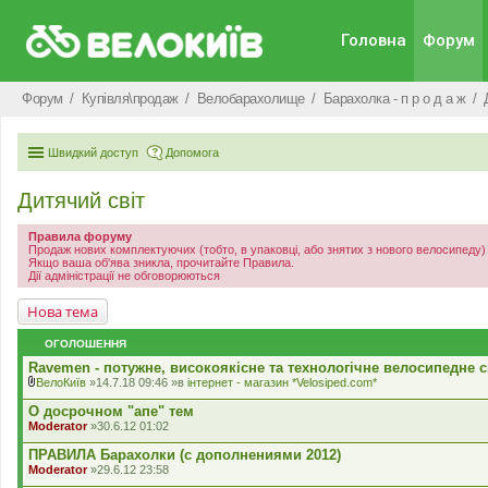
Головна
Форум
Форум
Купівля\продаж
Велобарахолище
Барахолка - п р о д а ж
Швидкий доступ
Допомога
Дитячий світ
Правила форуму
Продаж нових комплектуючих (тобто, в упаковці, або знятих з нового велосипеду
Якщо ваша об'ява зникла, прочитайте Правила.
Дії адміністрації не обговорюються
Нова тема
ОГОЛОШЕННЯ
Ravemen - потужне, високоякісне та технологічне велосипедне с
ВелоКиїв
»14.7.18 09:46 »в
iнтернет - магазин *Velosiped.com*
В
к
О досрочном "апе" тем
л
Moderator
»30.6.12 01:02
а
д
ПРАВИЛА Барахолки (с дополнениями 2012)
е
Moderator
»29.6.12 23:58
н
н