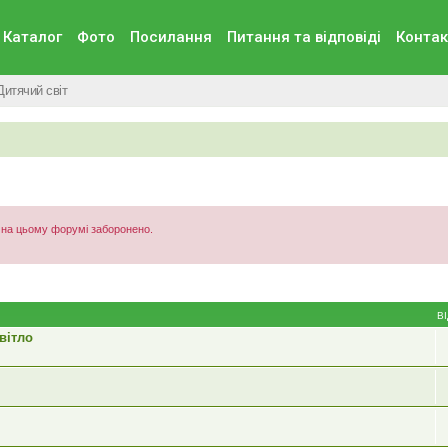
Каталог
Фото
Посилання
Питання та вiдповiдi
Контак
Дитячий світ
) на цьому форумі заборонено.
В
вітло