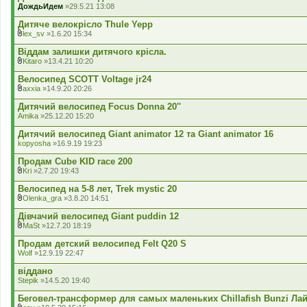
ДождьИдем
»29.5.21 13:08
н
н
Дитяче велокрісло Thule Yepp
я
lex_sv
»1.6.20 15:34
В
к
Віддам залишки дитячого крісла.
л
Kitaro
»13.4.21 10:20
а
В
д
к
Велосипед SCOTT Voltage jr24
е
л
axxia
»14.9.20 20:26
н
а
В
н
д
к
Дитячий велосипед Focus Donna 20''
я
е
л
Amika
»25.12.20 15:20
н
а
н
д
Дитячий велосипед Giant animator 12 та Giant animator 16
я
е
kopyosha
»16.9.19 19:23
н
н
Продам Cube KID race 200
я
Kri
»2.7.20 19:43
В
к
Велосипед на 5-8 лет, Trek mystic 20
л
Olenka_gra
»3.8.20 14:51
а
В
д
к
Дівчачий велосипед Giant puddin 12
е
л
MaSt
»12.7.20 18:19
н
а
В
н
д
к
Продам детский велосипед Felt Q20 S
я
е
л
Wolf
»12.9.19 22:47
н
а
н
д
віддано
я
е
Stepik
»14.5.20 19:40
н
н
Беговел-трансформер для самых маленьких Chillafish Bunzi Ла
я