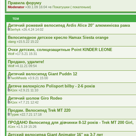
Правила форуму
я
Moderator
»30.1.09 16:04 »в
Покатушки ( покатеньки)
ТЕМ
Дитячий рожевий велосипед Ardis Alice 20'' алюминієва рама
Serhyk
»26.4.24 14:02
В
к
Велосипедное детское кресло Hamax Siesta orange
л
olang
»15.5.22 15:22
а
д
Очки детские, солнцезащитные Point KINDER LEONE
е
Wolf
»17.5.21 15:31
н
н
Продано, удалите!
я
Wolf
»4.11.21 09:54
Дитячий велосипед Giant Puddn 12
TwoWheels
»3.9.21 15:00
В
к
Детяче велокрісло Polisport bilby - 2-6 років
л
A1ex
»2.9.21 11:10
а
В
д
к
Дитячий шолом Giro Rodeo
е
л
A1ex
»7.7.21 12:42
н
а
В
н
д
к
Продам. Велосипед Trek MT 220
я
е
л
Турик
»22.7.21 17:18
н
а
В
н
д
к
ПРОДАНО Велосипед для дівчинки 8-12 років - Trek MT 200 Girl,
я
е
л
A1ex
»1.5.19 15:26
н
а
н
д
Детский велосипед Giant Animator 16'' на 3-7 лет
я
е