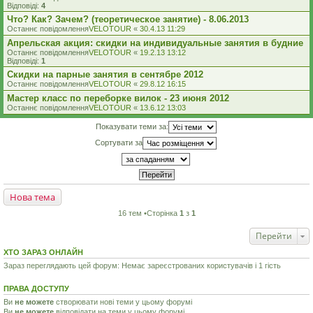
Відповіді:
4
Что? Как? Зачем? (теоретическое занятие) - 8.06.2013
Останнє повідомлення
VELOTOUR
«
30.4.13 11:29
Апрельская акция: скидки на индивидуальные занятия в будние
Останнє повідомлення
VELOTOUR
«
19.2.13 13:12
Відповіді:
1
Скидки на парные занятия в сентябре 2012
Останнє повідомлення
VELOTOUR
«
29.8.12 16:15
Мастер класс по переборке вилок - 23 июня 2012
Останнє повідомлення
VELOTOUR
«
13.6.12 13:03
Показувати теми за:
Сортувати за
Нова тема
16 тем •Сторінка
1
з
1
Перейти
ХТО ЗАРАЗ ОНЛАЙН
Зараз переглядають цей форум: Немає зареєстрованих користувачів і 1 гість
ПРАВА ДОСТУПУ
Ви
не можете
створювати нові теми у цьому форумі
Ви
не можете
відповідати на теми у цьому форумі