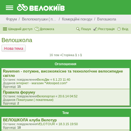
Форум
Велопокатушки ( покатеньки), велопоходи, туризм.
Комерцiйнi походи
Велошкола
Швидкий доступ
Допомога
Пошук
Реєстрація
Вхід
Велошкола
Нова тема
16 тем •Сторінка
1
з
1
Оголошення
Ravemen - потужне, високоякісне та технологічне велосипедне
світло
Останнє повідомлення
ВелоДім
«
6.1.23 11:40
Доданов
iнтернет - магазин *Velosiped.com*
Відповіді:
15
Правила форуму
Останнє повідомлення
Велопортал
«
20.6.14 04:52
Доданов
Покатушки ( покатеньки)
Відповіді:
2
Тем
ВЕЛОШКОЛА клуба Велотур
Останнє повідомлення
VELOTOUR
«
18.3.15 19:50
Відповіді:
18