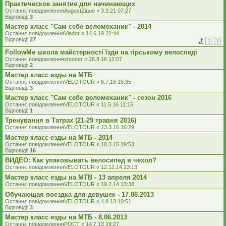
Практическое занятие для начинающих
Останнє повідомлення
AugustZique
«
3.3.21 07:27
Відповіді:
3
Мастер класс "Сам себе веломеханик" - 2014
Останнє повідомлення
Vlador
«
14.6.19 22:44
Відповіді:
27
1
2
FollowMe школа майстерності їзди на гірському велоспеді
Останнє повідомлення
shooter
«
26.8.16 12:07
Відповіді:
2
Мастер класс езды на МТБ
Останнє повідомлення
VELOTOUR
«
6.7.16 15:35
Відповіді:
3
Мастер класс "Сам себе веломеханик" - сезон 2016
Останнє повідомлення
VELOTOUR
«
11.5.16 11:15
Відповіді:
1
Тренування в Татрах (21-29 травня 2016)
Останнє повідомлення
VELOTOUR
«
23.3.16 16:29
Мастер класс езды на МТБ - 2014
Останнє повідомлення
VELOTOUR
«
18.3.15 19:53
Відповіді:
16
ВИДЕО: Как упаковывать велосипед в чехол?
Останнє повідомлення
VELOTOUR
«
12.12.14 23:13
Мастер класс езды на MTB - 13 апреля 2014
Останнє повідомлення
VELOTOUR
«
19.2.14 13:38
Обучающая поездка для девушек - 17.08.2013
Останнє повідомлення
VELOTOUR
«
4.8.13 10:51
Відповіді:
3
Мастер класс езды на МТБ - 8.06.2013
Останнє повідомлення
POCT
«
14.7.13 19:27