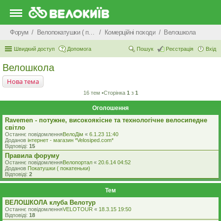
Форум
Велопокатушки ( покатеньки), велопоходи, туризм.
Комерцiйнi походи
Велошкола
Швидкий доступ
Допомога
Пошук
Реєстрація
Вхід
Велошкола
Нова тема
16 тем •Сторінка
1
з
1
Оголошення
Ravemen - потужне, високоякісне та технологічне велосипедне
світло
Останнє повідомлення
ВелоДім
«
6.1.23 11:40
Доданов
iнтернет - магазин *Velosiped.com*
Відповіді:
15
Правила форуму
Останнє повідомлення
Велопортал
«
20.6.14 04:52
Доданов
Покатушки ( покатеньки)
Відповіді:
2
Тем
ВЕЛОШКОЛА клуба Велотур
Останнє повідомлення
VELOTOUR
«
18.3.15 19:50
Відповіді:
18