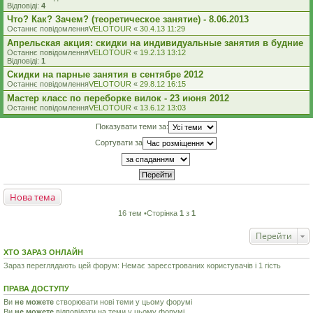
Відповіді:
4
Что? Как? Зачем? (теоретическое занятие) - 8.06.2013
Останнє повідомлення
VELOTOUR
«
30.4.13 11:29
Апрельская акция: скидки на индивидуальные занятия в будние
Останнє повідомлення
VELOTOUR
«
19.2.13 13:12
Відповіді:
1
Скидки на парные занятия в сентябре 2012
Останнє повідомлення
VELOTOUR
«
29.8.12 16:15
Мастер класс по переборке вилок - 23 июня 2012
Останнє повідомлення
VELOTOUR
«
13.6.12 13:03
Показувати теми за:
Сортувати за
Нова тема
16 тем •Сторінка
1
з
1
Перейти
ХТО ЗАРАЗ ОНЛАЙН
Зараз переглядають цей форум: Немає зареєстрованих користувачів і 1 гість
ПРАВА ДОСТУПУ
Ви
не можете
створювати нові теми у цьому форумі
Ви
не можете
відповідати на теми у цьому форумі