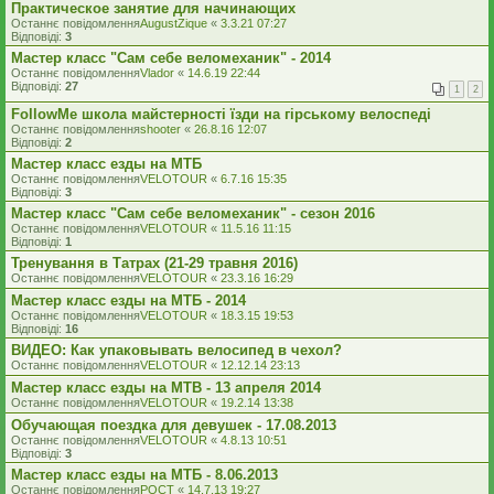
Практическое занятие для начинающих
Останнє повідомлення
AugustZique
«
3.3.21 07:27
Відповіді:
3
Мастер класс "Сам себе веломеханик" - 2014
Останнє повідомлення
Vlador
«
14.6.19 22:44
Відповіді:
27
1
2
FollowMe школа майстерності їзди на гірському велоспеді
Останнє повідомлення
shooter
«
26.8.16 12:07
Відповіді:
2
Мастер класс езды на МТБ
Останнє повідомлення
VELOTOUR
«
6.7.16 15:35
Відповіді:
3
Мастер класс "Сам себе веломеханик" - сезон 2016
Останнє повідомлення
VELOTOUR
«
11.5.16 11:15
Відповіді:
1
Тренування в Татрах (21-29 травня 2016)
Останнє повідомлення
VELOTOUR
«
23.3.16 16:29
Мастер класс езды на МТБ - 2014
Останнє повідомлення
VELOTOUR
«
18.3.15 19:53
Відповіді:
16
ВИДЕО: Как упаковывать велосипед в чехол?
Останнє повідомлення
VELOTOUR
«
12.12.14 23:13
Мастер класс езды на MTB - 13 апреля 2014
Останнє повідомлення
VELOTOUR
«
19.2.14 13:38
Обучающая поездка для девушек - 17.08.2013
Останнє повідомлення
VELOTOUR
«
4.8.13 10:51
Відповіді:
3
Мастер класс езды на МТБ - 8.06.2013
Останнє повідомлення
POCT
«
14.7.13 19:27