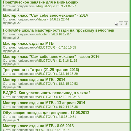
Практическое занятие для начинающих
Останнє повідомлення
AugustZique
«
3.3.21 07:27
Відповіді:
3
Мастер класс "Сам себе веломеханик" - 2014
Останнє повідомлення
Vlador
«
14.6.19 22:44
Відповіді:
27
1
2
FollowMe школа майстерності їзди на гірському велоспеді
Останнє повідомлення
shooter
«
26.8.16 12:07
Відповіді:
2
Мастер класс езды на МТБ
Останнє повідомлення
VELOTOUR
«
6.7.16 15:35
Відповіді:
3
Мастер класс "Сам себе веломеханик" - сезон 2016
Останнє повідомлення
VELOTOUR
«
11.5.16 11:15
Відповіді:
1
Тренування в Татрах (21-29 травня 2016)
Останнє повідомлення
VELOTOUR
«
23.3.16 16:29
Мастер класс езды на МТБ - 2014
Останнє повідомлення
VELOTOUR
«
18.3.15 19:53
Відповіді:
16
ВИДЕО: Как упаковывать велосипед в чехол?
Останнє повідомлення
VELOTOUR
«
12.12.14 23:13
Мастер класс езды на MTB - 13 апреля 2014
Останнє повідомлення
VELOTOUR
«
19.2.14 13:38
Обучающая поездка для девушек - 17.08.2013
Останнє повідомлення
VELOTOUR
«
4.8.13 10:51
Відповіді:
3
Мастер класс езды на МТБ - 8.06.2013
Останнє повідомлення
POCT
«
14.7.13 19:27