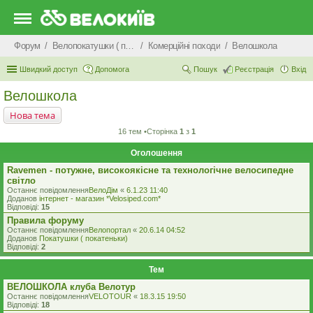
Форум
Велопокатушки ( покатеньки), велопоходи, туризм.
Комерцiйнi походи
Велошкола
Швидкий доступ
Допомога
Пошук
Реєстрація
Вхід
Велошкола
Нова тема
16 тем •Сторінка
1
з
1
Оголошення
Ravemen - потужне, високоякісне та технологічне велосипедне
світло
Останнє повідомлення
ВелоДім
«
6.1.23 11:40
Доданов
iнтернет - магазин *Velosiped.com*
Відповіді:
15
Правила форуму
Останнє повідомлення
Велопортал
«
20.6.14 04:52
Доданов
Покатушки ( покатеньки)
Відповіді:
2
Тем
ВЕЛОШКОЛА клуба Велотур
Останнє повідомлення
VELOTOUR
«
18.3.15 19:50
Відповіді:
18