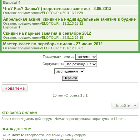
Відповіді:
4
Что? Как? Зачем? (теоретическое занятие) - 8.06.2013
Останнє повідомлення
VELOTOUR
«
30.4.13 11:29
Апрельская акция: скидки на индивидуальные занятия в будние
Останнє повідомлення
VELOTOUR
«
19.2.13 13:12
Відповіді:
1
Скидки на парные занятия в сентябре 2012
Останнє повідомлення
VELOTOUR
«
29.8.12 16:15
Мастер класс по переборке вилок - 23 июня 2012
Останнє повідомлення
VELOTOUR
«
13.6.12 13:03
Показувати теми за:
Сортувати за
Нова тема
16 тем •Сторінка
1
з
1
Перейти
ХТО ЗАРАЗ ОНЛАЙН
Зараз переглядають цей форум: Немає зареєстрованих користувачів і 1 гість
ПРАВА ДОСТУПУ
Ви
не можете
створювати нові теми у цьому форумі
Ви
не можете
відповідати на теми у цьому форумі