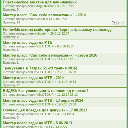
Практическое занятие для начинающих
Останнє повідомлення
AugustZique
«
3.3.21 07:27
Відповіді:
3
Мастер класс "Сам себе веломеханик" - 2014
Останнє повідомлення
Vlador
«
14.6.19 22:44
Відповіді:
27
1
2
FollowMe школа майстерності їзди на гірському велоспеді
Останнє повідомлення
shooter
«
26.8.16 12:07
Відповіді:
2
Мастер класс езды на МТБ
Останнє повідомлення
VELOTOUR
«
6.7.16 15:35
Відповіді:
3
Мастер класс "Сам себе веломеханик" - сезон 2016
Останнє повідомлення
VELOTOUR
«
11.5.16 11:15
Відповіді:
1
Тренування в Татрах (21-29 травня 2016)
Останнє повідомлення
VELOTOUR
«
23.3.16 16:29
Мастер класс езды на МТБ - 2014
Останнє повідомлення
VELOTOUR
«
18.3.15 19:53
Відповіді:
16
ВИДЕО: Как упаковывать велосипед в чехол?
Останнє повідомлення
VELOTOUR
«
12.12.14 23:13
Мастер класс езды на MTB - 13 апреля 2014
Останнє повідомлення
VELOTOUR
«
19.2.14 13:38
Обучающая поездка для девушек - 17.08.2013
Останнє повідомлення
VELOTOUR
«
4.8.13 10:51
Відповіді:
3
Мастер класс езды на МТБ - 8.06.2013
Останнє повідомлення
POCT
«
14.7.13 19:27