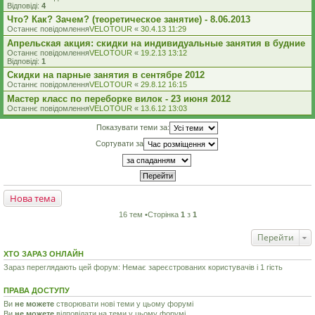
Відповіді:
4
Что? Как? Зачем? (теоретическое занятие) - 8.06.2013
Останнє повідомлення
VELOTOUR
«
30.4.13 11:29
Апрельская акция: скидки на индивидуальные занятия в будние
Останнє повідомлення
VELOTOUR
«
19.2.13 13:12
Відповіді:
1
Скидки на парные занятия в сентябре 2012
Останнє повідомлення
VELOTOUR
«
29.8.12 16:15
Мастер класс по переборке вилок - 23 июня 2012
Останнє повідомлення
VELOTOUR
«
13.6.12 13:03
Показувати теми за:
Сортувати за
Нова тема
16 тем •Сторінка
1
з
1
Перейти
ХТО ЗАРАЗ ОНЛАЙН
Зараз переглядають цей форум: Немає зареєстрованих користувачів і 1 гість
ПРАВА ДОСТУПУ
Ви
не можете
створювати нові теми у цьому форумі
Ви
не можете
відповідати на теми у цьому форумі