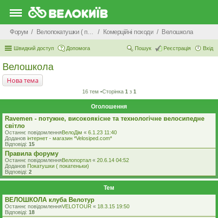
Форум
Велопокатушки ( покатеньки), велопоходи, туризм.
Комерцiйнi походи
Велошкола
Швидкий доступ
Допомога
Пошук
Реєстрація
Вхід
Велошкола
Нова тема
16 тем •Сторінка
1
з
1
Оголошення
Ravemen - потужне, високоякісне та технологічне велосипедне
світло
Останнє повідомлення
ВелоДім
«
6.1.23 11:40
Доданов
iнтернет - магазин *Velosiped.com*
Відповіді:
15
Правила форуму
Останнє повідомлення
Велопортал
«
20.6.14 04:52
Доданов
Покатушки ( покатеньки)
Відповіді:
2
Тем
ВЕЛОШКОЛА клуба Велотур
Останнє повідомлення
VELOTOUR
«
18.3.15 19:50
Відповіді:
18