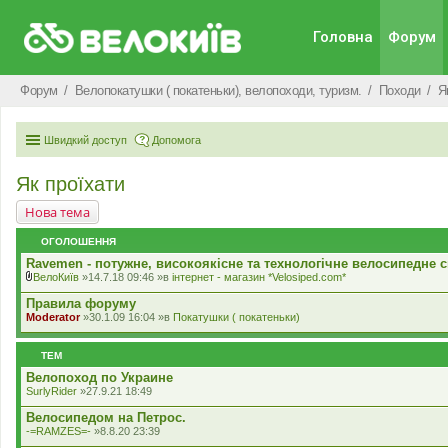
Головна
Форум
Форум
Велопокатушки ( покатеньки), велопоходи, туризм.
Походи
Я
Швидкий доступ
Допомога
Як проїхати
Нова тема
ОГОЛОШЕННЯ
Ravemen - потужне, високоякісне та технологічне велосипедне с
ВелоКиїв
»14.7.18 09:46 »в
iнтернет - магазин *Velosiped.com*
В
к
Правила форуму
л
Moderator
»30.1.09 16:04 »в
Покатушки ( покатеньки)
а
д
е
ТЕМ
н
н
Велопоход по Украине
я
SurlyRider
»27.9.21 18:49
Велосипедом на Петрос.
-=RAMZES=-
»8.8.20 23:39