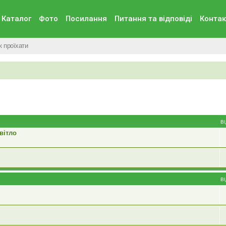
Каталог
Фото
Посилання
Питання та вiдповiдi
Контак
к проїхати
В
вітло
В