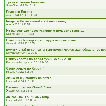
Треки в районе Тульчина
SnowTiger
»7.7.20 13:43
Грунтова Европа
Alex_HYXT
»23.6.18 17:31
Інтерсіті Перемишль-Київ + велосипед
Arato
»26.2.19 13:59
На велосипеде через украинско-польскую границу
lyud-milka
»5.11.18 13:39
Славське-Синевір через Торунський перевал
dimaandr
»15.8.18 10:35
помогите найти контакты григоровка черкасская область где пе
alximik2008
»20.8.18 06:35
Приму советы по вело-Грузии, осень 2018.
Вячеслав Фотограф
»16.3.18 14:32
Своїм ходом до Хорватії
RuLand
»14.6.18 18:35
Зміна ім'я у квитках на потяг
lisapedist
»17.4.18 15:11
Путишествие по Южной Азии
hapito
»26.3.18 14:43
В
к
Зв"язок на Північному Кіпрі
л
lisapedist
»16.10.17 11:36
а
д