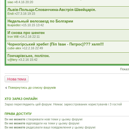
siao
»8.4.16 20:20
Львів-Польща-Словаччина-Австрія-Швейцарія.
Endi
»27.3.16 19:15
Недельный велозаезд по Болгарии
lisapedist
»15.10.15 13:42
И снова про шенген
Iron Will
»14.2.16 22:11
Чорногірський хребет (Піп Іван - Петрос)??? хелп!!!
cube-alex
»12.2.16 22:49
Гончарівське, полігон.
v@lery
»3.2.16 15:42
Показ
Нова тема
Повернутись до списку форумів
ХТО ЗАРАЗ ОНЛАЙН
Зараз переглядають цей форум: Немає зареєстрованих користувачів і 3 гостей
ПРАВА ДОСТУПУ
Ви
не можете
створювати нові теми у цьому форумі
Ви
не можете
відповідати на теми у цьому форумі
Ви
не можете
редагувати ваші повідомлення у цьому форумі