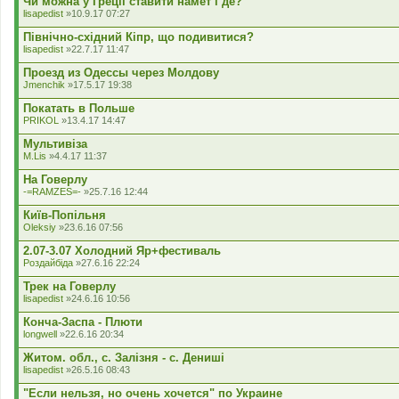
Чи можна у Греції ставити намет і де?
е
lisapedist
»10.9.17 07:27
н
н
Північно-східний Кіпр, що подивитися?
я
lisapedist
»22.7.17 11:47
Проезд из Одессы через Молдову
Jmenchik
»17.5.17 19:38
Покатать в Польше
PRIKOL
»13.4.17 14:47
Мультивіза
M.Lis
»4.4.17 11:37
На Говерлу
-=RAMZES=-
»25.7.16 12:44
Київ-Попільня
Oleksiy
»23.6.16 07:56
2.07-3.07 Холодний Яр+фестиваль
Роздайбіда
»27.6.16 22:24
Трек на Говерлу
lisapedist
»24.6.16 10:56
Конча-Заспа - Плюти
longwell
»22.6.16 20:34
Житом. обл., с. Залізня - с. Дениші
lisapedist
»26.5.16 08:43
"Если нельзя, но очень хочется" по Украине