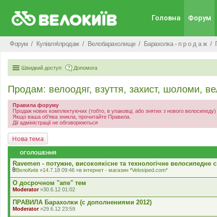
Головна
Форум
Форум
Купівля\продаж
Велобарахолище
Барахолка - п р о д а ж
Швидкий доступ
Допомога
Продам: велоодяг, взуття, захист, шоломи, в
Правила форуму
Продаж нових комплектуючих (тобто, в упаковці, або знятих з нового велосипеду
Якщо ваша об'ява зникла, прочитайте Правила.
Дії адміністрації не обговорюються
Нова тема
ОГОЛОШЕННЯ
Ravemen - потужне, високоякісне та технологічне велосипедне с
ВелоКиїв
»14.7.18 09:46 »в
iнтернет - магазин *Velosiped.com*
В
к
О досрочном "апе" тем
л
Moderator
»30.6.12 01:02
а
д
ПРАВИЛА Барахолки (с дополнениями 2012)
е
Moderator
»29.6.12 23:59
н
н