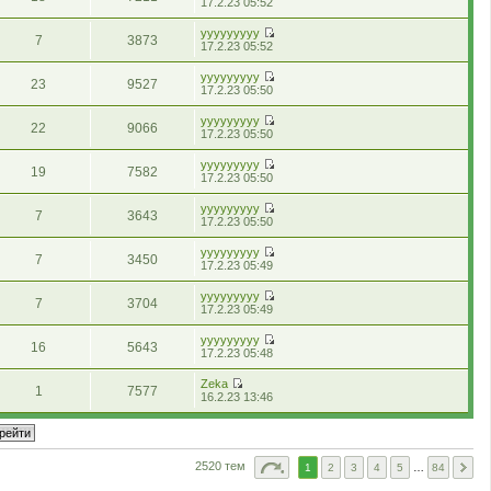
и
П
в
17.2.23 05:52
н
є
н
м
а
г
о
е
і
н
п
у
л
н
л
с
р
д
я
о
т
yyyyyyyyy
е
н
я
7
3873
т
е
о
в
и
П
17.2.23 05:52
н
є
н
а
г
м
і
о
е
н
п
у
н
л
л
д
с
р
я
о
т
yyyyyyyyy
н
я
е
23
9527
о
т
е
в
и
П
17.2.23 05:50
є
н
н
м
а
г
і
о
е
п
у
н
л
н
л
д
с
р
о
т
я
yyyyyyyyy
е
н
я
22
9066
о
т
е
в
и
П
17.2.23 05:50
н
є
н
м
а
г
і
о
е
н
п
у
л
н
л
д
с
р
я
о
т
yyyyyyyyy
е
н
я
19
7582
о
т
е
в
и
П
17.2.23 05:50
н
є
н
м
а
г
і
о
е
н
п
у
л
н
л
д
с
р
я
о
т
yyyyyyyyy
е
н
я
7
3643
о
т
е
в
и
П
17.2.23 05:50
н
є
н
м
а
г
і
о
е
н
п
у
л
н
л
д
с
р
я
о
т
yyyyyyyyy
е
н
я
7
3450
о
т
е
в
и
П
17.2.23 05:49
н
є
н
м
а
г
і
о
е
н
п
у
л
н
л
д
с
р
я
о
т
yyyyyyyyy
е
н
я
7
3704
о
т
е
в
и
П
17.2.23 05:49
н
є
н
м
а
г
і
о
е
н
п
у
л
н
л
д
с
р
я
о
т
yyyyyyyyy
е
н
я
16
5643
о
т
е
в
и
П
17.2.23 05:48
н
є
н
м
а
г
і
о
е
н
п
у
л
н
л
д
с
р
я
о
т
Zeka
е
н
я
1
7577
о
т
е
П
в
и
16.2.23 13:46
н
є
н
м
а
г
е
і
о
н
п
у
л
н
л
р
д
с
я
о
т
е
н
я
е
о
т
в
и
н
є
н
г
м
а
і
о
н
п
у
л
л
н
д
с
2520 тем
1
2
3
4
5
…
84
я
о
т
я
е
н
о
т
в
и
н
н
є