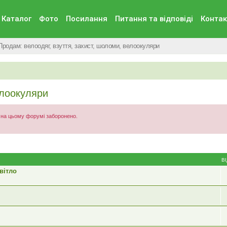
Каталог
Фото
Посилання
Питання та вiдповiдi
Контак
Продам: велоодяг, взуття, захист, шоломи, велоокуляри
елоокуляри
) на цьому форумі заборонено.
В
вітло