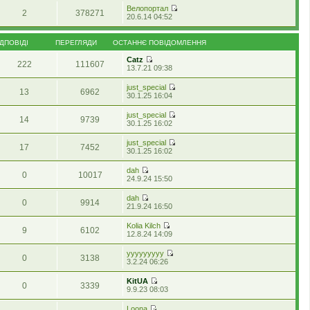
л
р
т
Велопортал
я
2
378271
е
и
П
20.6.14 04:52
н
г
о
е
у
л
с
р
т
я
т
е
ІДПОВІДІ
ПЕРЕГЛЯДИ
ОСТАННЄ ПОВІДОМЛЕННЯ
и
н
а
г
о
у
н
л
Catz
с
т
222
111607
н
я
П
13.7.21 09:38
т
и
є
н
е
а
о
п
у
р
н
just_special
с
о
т
13
6962
е
н
П
30.1.25 16:04
т
в
и
г
є
е
а
і
о
л
п
р
н
just_special
д
с
я
о
14
9739
е
н
П
30.1.25 16:02
о
т
н
в
г
є
е
м
а
у
і
л
п
р
л
н
т
just_special
д
я
о
17
7452
е
е
н
и
П
30.1.25 16:02
о
н
в
г
н
є
о
е
м
у
і
л
н
п
с
р
л
т
dah
д
я
я
о
0
10017
т
е
е
П
и
24.9.24 15:50
о
н
в
а
г
н
е
о
м
у
і
н
л
н
р
с
л
т
dah
д
н
я
я
0
9914
е
т
е
П
и
21.9.24 16:50
о
є
н
г
а
н
е
о
м
п
у
л
н
н
р
с
л
о
т
Kolia Kilch
я
н
я
9
6102
е
т
е
в
П
и
12.8.24 14:09
н
є
г
а
н
і
е
о
у
п
л
н
н
д
р
с
т
о
yyyyyyyyy
я
н
я
0
3138
о
е
т
и
П
в
3.2.24 06:26
н
є
м
г
а
о
е
і
у
п
л
л
н
с
р
д
т
о
KitUA
е
я
н
0
3339
т
е
о
и
П
в
9.9.23 08:03
н
н
є
а
г
м
о
е
і
н
у
п
н
л
л
с
р
д
я
т
о
Loona