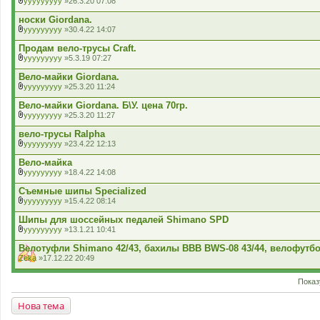
yyyyyyyyy
»26.3.20 07:08
н
а
В
н
д
к
носки Giordana.
я
е
л
yyyyyyyyy
»30.4.22 14:07
н
а
В
н
д
к
Продам вело-трусы Craft.
я
е
л
yyyyyyyyy
»5.3.19 07:27
н
а
В
н
д
к
Вело-майки Giordana.
я
е
л
yyyyyyyyy
»25.3.20 11:24
н
а
В
н
д
к
Вело-майки Giordana. Б\У. цена 70гр.
я
е
л
yyyyyyyyy
»25.3.20 11:27
н
а
В
н
д
к
вело-трусы Ralpha
я
е
л
yyyyyyyyy
»23.4.22 12:13
н
а
В
н
д
к
Вело-майка
я
е
л
yyyyyyyyy
»18.4.22 14:08
н
а
В
н
д
к
Съемные шипы Specialized
я
е
л
yyyyyyyyy
»15.4.22 08:14
н
а
В
н
д
к
Шипы для шоссейных педалей Shimano SPD
я
е
л
yyyyyyyyy
»13.1.21 10:41
н
а
В
н
д
к
Велотуфли Shimano 42/43, бахилы BBB BWS-08 43/44, велофутбол
я
е
л
Zeka
»17.12.22 20:49
н
а
н
д
я
е
Показ
н
н
Нова тема
я