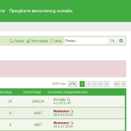
ти
Придбати велосипед онлайн
Пошук
Реєстрація
Вхід
2520 тем
1
2
3
4
5
…
84
ІДПОВІДІ
ПЕРЕГЛЯДИ
ОСТАННЄ ПОВІДОМЛЕННЯ
ВелоДім
15
289519
П
6.1.23 11:40
е
р
Moderator
0
4497
е
П
30.6.12 01:02
г
е
л
р
Moderator
я
0
4967
е
П
29.6.12 23:59
н
г
е
у