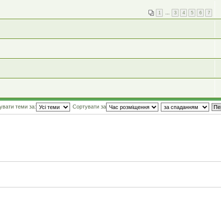
1
…
3
4
5
6
7
увати теми за:
Сортувати за