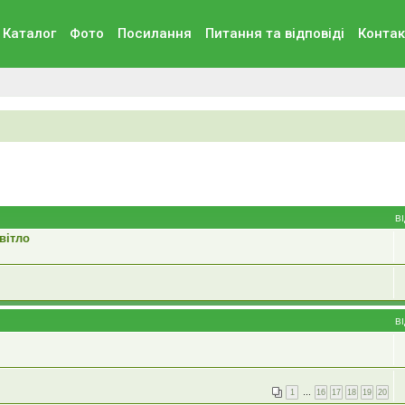
Каталог
Фото
Посилання
Питання та вiдповiдi
Контак
В
вітло
В
1
…
16
17
18
19
20