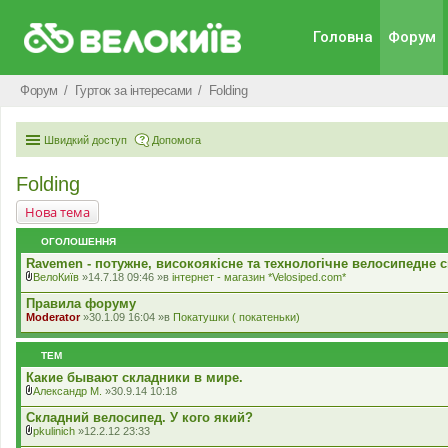
Головна
Форум
Форум
Гурток за інтересами
Folding
Швидкий доступ
Допомога
Folding
Нова тема
ОГОЛОШЕННЯ
Ravemen - потужне, високоякісне та технологічне велосипедне с
ВелоКиїв
»14.7.18 09:46 »в
iнтернет - магазин *Velosiped.com*
В
к
Правила форуму
л
Moderator
»30.1.09 16:04 »в
Покатушки ( покатеньки)
а
д
е
ТЕМ
н
н
Какие бывают складники в мире.
я
Александр М.
»30.9.14 10:18
В
к
Складний велосипед. У кого який?
л
pkulinich
»12.2.12 23:33
а
В