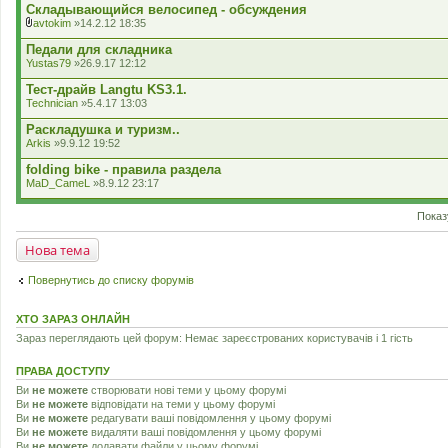
д
к
Складывающийся велосипед - обсуждения
е
л
avtokim
»14.2.12 18:35
н
а
В
н
д
к
Педали для складника
я
е
л
Yustas79
»26.9.17 12:12
н
а
н
д
Тест-драйв Langtu KS3.1.
я
е
Technician
»5.4.17 13:03
н
н
Раскладушка и туризм..
я
Arkis
»9.9.12 19:52
folding bike - правила раздела
MaD_CameL
»8.9.12 23:17
Показ
Нова тема
Повернутись до списку форумів
ХТО ЗАРАЗ ОНЛАЙН
Зараз переглядають цей форум: Немає зареєстрованих користувачів і 1 гість
ПРАВА ДОСТУПУ
Ви
не можете
створювати нові теми у цьому форумі
Ви
не можете
відповідати на теми у цьому форумі
Ви
не можете
редагувати ваші повідомлення у цьому форумі
Ви
не можете
видаляти ваші повідомлення у цьому форумі
Ви
не можете
додавати файли у цьому форумі