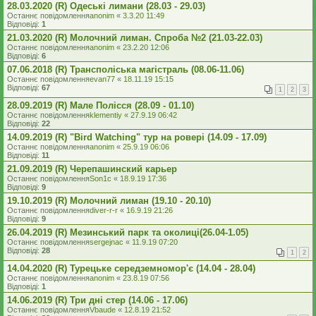
28.03.2020 (R) Одеські лимани (28.03 - 29.03)
Останнє повідомлення
anonim
«
3.3.20 11:49
Відповіді:
1
21.03.2020 (R) Молочний лиман. Спроба №2 (21.03-22.03)
Останнє повідомлення
anonim
«
23.2.20 12:06
Відповіді:
6
07.06.2018 (R) Трансполіська магістраль (08.06-11.06)
Останнє повідомлення
evan77
«
18.11.19 15:15
Відповіді:
67
1
2
3
28.09.2019 (R) Мале Полісся (28.09 - 01.10)
Останнє повідомлення
klementiy
«
27.9.19 06:42
Відповіді:
22
14.09.2019 (R) "Bird Watching" тур на ровері (14.09 - 17.09)
Останнє повідомлення
anonim
«
25.9.19 06:06
Відповіді:
11
21.09.2019 (R) Черепашинский карьер
Останнє повідомлення
Son1c
«
18.9.19 17:36
Відповіді:
9
19.10.2019 (R) Молочний лиман (19.10 - 20.10)
Останнє повідомлення
diver-r-r
«
16.9.19 21:26
Відповіді:
9
26.04.2019 (R) Мезинський парк та околиці(26.04-1.05)
Останнє повідомлення
sergejnac
«
11.9.19 07:20
Відповіді:
28
1
2
14.04.2020 (R) Турецьке середземномор'є (14.04 - 28.04)
Останнє повідомлення
anonim
«
23.8.19 07:56
Відповіді:
1
14.06.2019 (R) Три дні стер (14.06 - 17.06)
Останнє повідомлення
Vbaude
«
12.8.19 21:52