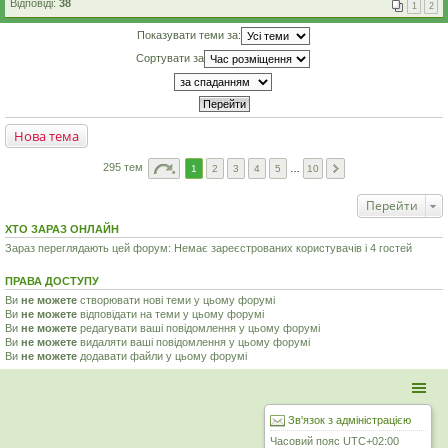
Відповіді:
38
1
2
Показувати теми за:
Сортувати за
Нова тема
295 тем
1
2
3
4
5
…
10
Перейти
ХТО ЗАРАЗ ОНЛАЙН
Зараз переглядають цей форум: Немає зареєстрованих користувачів і 4 гостей
ПРАВА ДОСТУПУ
Ви
не можете
створювати нові теми у цьому форумі
Ви
не можете
відповідати на теми у цьому форумі
Ви
не можете
редагувати ваші повідомлення у цьому форумі
Ви
не можете
видаляти ваші повідомлення у цьому форумі
Ви
не можете
додавати файли у цьому форумі
Зв'язок з адміністрацією
Часовий пояс
UTC+02:00