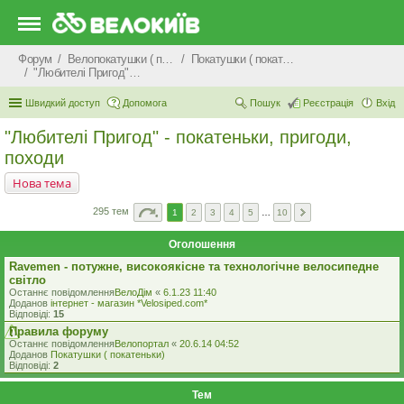
Форум
Велопокатушки ( покатеньки), велопоходи, туризм.
Покатушки ( покатеньки)
"Любителі Пригод" - покатеньки, пригоди, походи
Швидкий доступ
Допомога
Пошук
Реєстрація
Вхід
"Любителі Пригод" - покатеньки, пригоди,
походи
Нова тема
295 тем
1
2
3
4
5
…
10
Оголошення
Ravemen - потужне, високоякісне та технологічне велосипедне
світло
Останнє повідомлення
ВелоДім
«
6.1.23 11:40
Доданов
iнтернет - магазин *Velosiped.com*
Відповіді:
15
Правила форуму
Останнє повідомлення
Велопортал
«
20.6.14 04:52
Доданов
Покатушки ( покатеньки)
Відповіді:
2
Тем