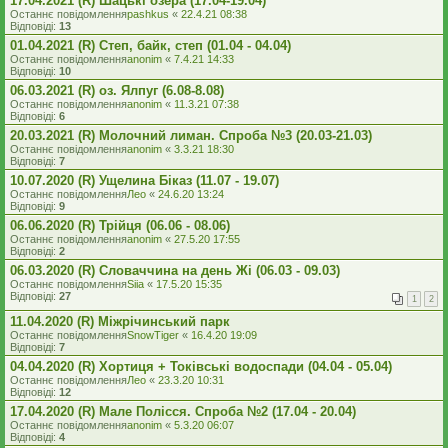
17.04.2021 (R) Шацькі озера (17.04-19.04)
Останнє повідомлення
pashkus
«
22.4.21 08:38
Відповіді:
13
01.04.2021 (R) Степ, байк, степ (01.04 - 04.04)
Останнє повідомлення
anonim
«
7.4.21 14:33
Відповіді:
10
06.03.2021 (R) оз. Ялпуг (6.08-8.08)
Останнє повідомлення
anonim
«
11.3.21 07:38
Відповіді:
6
20.03.2021 (R) Молочний лиман. Спроба №3 (20.03-21.03)
Останнє повідомлення
anonim
«
3.3.21 18:30
Відповіді:
7
10.07.2020 (R) Ущелина Біказ (11.07 - 19.07)
Останнє повідомлення
Лео
«
24.6.20 13:24
Відповіді:
9
06.06.2020 (R) Трійця (06.06 - 08.06)
Останнє повідомлення
anonim
«
27.5.20 17:55
Відповіді:
2
06.03.2020 (R) Словаччина на день Жі (06.03 - 09.03)
Останнє повідомлення
Siia
«
17.5.20 15:35
Відповіді:
27
1
2
11.04.2020 (R) Міжрічинський парк
Останнє повідомлення
SnowTiger
«
16.4.20 19:09
Відповіді:
7
04.04.2020 (R) Хортиця + Токівські водоспади (04.04 - 05.04)
Останнє повідомлення
Лео
«
23.3.20 10:31
Відповіді:
12
17.04.2020 (R) Мале Полісся. Спроба №2 (17.04 - 20.04)
Останнє повідомлення
anonim
«
5.3.20 06:07
Відповіді:
4