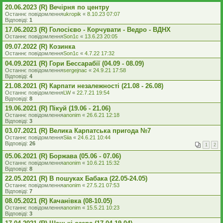
20.06.2023 (R) Вечірня по центру
Останнє повідомлення
ukropik
«
8.10.23 07:07
Відповіді:
1
17.06.2023 (R) Голосієво - Корчувати - Ведро - ВДНХ
Останнє повідомлення
Son1c
«
13.6.23 20:05
09.07.2022 (R) Козинка
Останнє повідомлення
Son1c
«
4.7.22 17:32
04.09.2021 (R) Гори Бессарабії (04.09 - 08.09)
Останнє повідомлення
sergejnac
«
24.9.21 17:58
Відповіді:
4
21.08.2021 (R) Карпати незалежності (21.08 - 26.08)
Останнє повідомлення
LW
«
22.7.21 19:54
Відповіді:
8
19.06.2021 (R) Пікуй (19.06 - 21.06)
Останнє повідомлення
anonim
«
26.6.21 12:18
Відповіді:
3
03.07.2021 (R) Велика Карпатська пригода №7
Останнє повідомлення
Siia
«
24.6.21 10:44
Відповіді:
26
1
2
05.06.2021 (R) Боржава (05.06 - 07.06)
Останнє повідомлення
anonim
«
10.6.21 15:32
Відповіді:
8
22.05.2021 (R) В пошуках Бабака (22.05-24.05)
Останнє повідомлення
anonim
«
27.5.21 07:53
Відповіді:
7
08.05.2021 (R) Качанівка (08-10.05)
Останнє повідомлення
anonim
«
15.5.21 10:23
Відповіді:
3