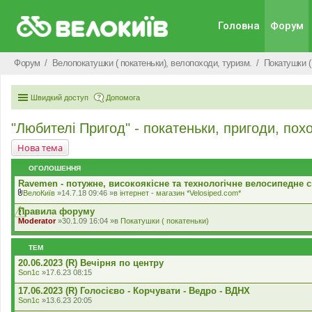
Головна
Форум
Форум
Велопокатушки ( покатеньки), велопоходи, туризм.
Покатушки (
Швидкий доступ
Допомога
"Любителі Пригод" - покатеньки, пригоди, пох
Нова тема
ОГОЛОШЕННЯ
Ravemen - потужне, високоякісне та технологічне велосипедне с
ВелоКиїв
»14.7.18 09:46 »в
iнтернет - магазин *Velosiped.com*
В
к
Правила форуму
л
Moderator
»30.1.09 16:04 »в
Покатушки ( покатеньки)
а
д
е
ТЕМ
н
н
20.06.2023 (R) Вечірня по центру
я
Son1c
»17.6.23 08:15
17.06.2023 (R) Голосієво - Корчувати - Ведро - ВДНХ
Son1c
»13.6.23 20:05