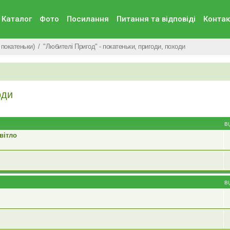
Каталог
Фото
Посилання
Питання та вiдповiдi
Контак
 покатеньки)
"Любителі Пригод" - покатеньки, пригоди, походи
оди
В
вітло
В