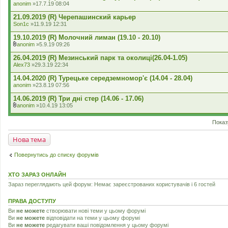
anonim
»17.7.19 08:04
н
н
21.09.2019 (R) Черепашинский карьер
я
Son1c
»11.9.19 12:31
19.10.2019 (R) Молочний лиман (19.10 - 20.10)
anonim
»5.9.19 09:26
В
к
26.04.2019 (R) Мезинський парк та околиці(26.04-1.05)
л
Alex73
»29.3.19 22:34
а
д
14.04.2020 (R) Турецьке середземномор'є (14.04 - 28.04)
е
anonim
»23.8.19 07:56
н
н
14.06.2019 (R) Три дні стер (14.06 - 17.06)
я
anonim
»10.4.19 13:05
В
к
Показ
л
а
д
Нова тема
е
н
н
Повернутись до списку форумів
я
ХТО ЗАРАЗ ОНЛАЙН
Зараз переглядають цей форум: Немає зареєстрованих користувачів і 6 гостей
ПРАВА ДОСТУПУ
Ви
не можете
створювати нові теми у цьому форумі
Ви
не можете
відповідати на теми у цьому форумі
Ви
не можете
редагувати ваші повідомлення у цьому форумі