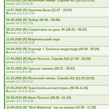
20.03.2021 (R) Молочний лиман. Спроба №3 (20.03-21.03)
я
е
anonim
»24.1.21 11:22
н
н
10.07.2020 (R) Ущелина Біказ (11.07 - 19.07)
я
anonim
»23.2.20 13:20
В
к
06.06.2020 (R) Трійця (06.06 - 08.06)
л
anonim
»27.5.20 17:32
а
д
06.03.2020 (R) Словаччина на день Жі (06.03 - 09.03)
е
anonim
»5.1.20 10:02
н
В
н
к
11.04.2020 (R) Міжрічинський парк
я
л
klementiy
»9.4.20 22:09
а
д
04.04.2020 (R) Хортиця + Токівські водоспади (04.04 - 05.04)
е
anonim
»30.1.20 07:20
н
В
н
к
17.04.2020 (R) Мале Полісся. Спроба №2 (17.04 - 20.04)
я
л
anonim
»29.1.20 17:23
а
д
28.03.2020 (R) Одеські лимани (28.03 - 29.03)
е
anonim
»3.3.20 11:48
н
н
21.03.2020 (R) Молочний лиман. Спроба №2 (21.03-22.03)
я
anonim
»27.1.20 13:10
07.06.2018 (R) Трансполіська магістраль (08.06-11.06)
anonim
»26.3.18 19:52
В
к
28.09.2019 (R) Мале Полісся (28.09 - 01.10)
л
anonim
»17.7.19 12:18
а
д
14.09.2019 (R) "Bird Watching" тур на ровері (14.09 - 17.09)
е