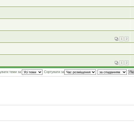
1
2
1
2
увати теми за:
Сортувати за