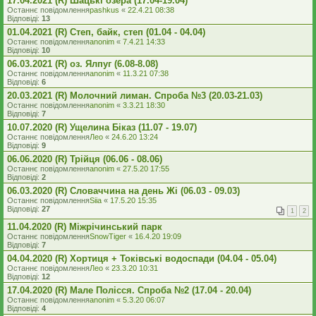
17.04.2021 (R) Шацькі озера (17.04-19.04)
Останнє повідомлення
pashkus
«
22.4.21 08:38
Відповіді:
13
01.04.2021 (R) Степ, байк, степ (01.04 - 04.04)
Останнє повідомлення
anonim
«
7.4.21 14:33
Відповіді:
10
06.03.2021 (R) оз. Ялпуг (6.08-8.08)
Останнє повідомлення
anonim
«
11.3.21 07:38
Відповіді:
6
20.03.2021 (R) Молочний лиман. Спроба №3 (20.03-21.03)
Останнє повідомлення
anonim
«
3.3.21 18:30
Відповіді:
7
10.07.2020 (R) Ущелина Біказ (11.07 - 19.07)
Останнє повідомлення
Лео
«
24.6.20 13:24
Відповіді:
9
06.06.2020 (R) Трійця (06.06 - 08.06)
Останнє повідомлення
anonim
«
27.5.20 17:55
Відповіді:
2
06.03.2020 (R) Словаччина на день Жі (06.03 - 09.03)
Останнє повідомлення
Siia
«
17.5.20 15:35
Відповіді:
27
1
2
11.04.2020 (R) Міжрічинський парк
Останнє повідомлення
SnowTiger
«
16.4.20 19:09
Відповіді:
7
04.04.2020 (R) Хортиця + Токівські водоспади (04.04 - 05.04)
Останнє повідомлення
Лео
«
23.3.20 10:31
Відповіді:
12
17.04.2020 (R) Мале Полісся. Спроба №2 (17.04 - 20.04)
Останнє повідомлення
anonim
«
5.3.20 06:07
Відповіді:
4