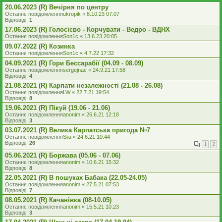
20.06.2023 (R) Вечірня по центру
Останнє повідомлення
ukropik
«
8.10.23 07:07
Відповіді:
1
17.06.2023 (R) Голосієво - Корчувати - Ведро - ВДНХ
Останнє повідомлення
Son1c
«
13.6.23 20:05
09.07.2022 (R) Козинка
Останнє повідомлення
Son1c
«
4.7.22 17:32
04.09.2021 (R) Гори Бессарабії (04.09 - 08.09)
Останнє повідомлення
sergejnac
«
24.9.21 17:58
Відповіді:
4
21.08.2021 (R) Карпати незалежності (21.08 - 26.08)
Останнє повідомлення
LW
«
22.7.21 19:54
Відповіді:
8
19.06.2021 (R) Пікуй (19.06 - 21.06)
Останнє повідомлення
anonim
«
26.6.21 12:18
Відповіді:
3
03.07.2021 (R) Велика Карпатська пригода №7
Останнє повідомлення
Siia
«
24.6.21 10:44
Відповіді:
26
1
2
05.06.2021 (R) Боржава (05.06 - 07.06)
Останнє повідомлення
anonim
«
10.6.21 15:32
Відповіді:
8
22.05.2021 (R) В пошуках Бабака (22.05-24.05)
Останнє повідомлення
anonim
«
27.5.21 07:53
Відповіді:
7
08.05.2021 (R) Качанівка (08-10.05)
Останнє повідомлення
anonim
«
15.5.21 10:23
Відповіді:
3