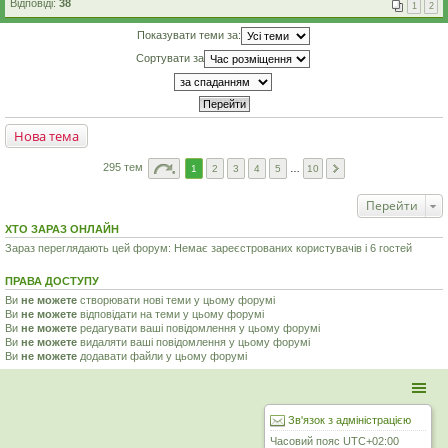
Відповіді:
38
1
2
Показувати теми за:
Сортувати за
Нова тема
295 тем
1
2
3
4
5
…
10
Перейти
ХТО ЗАРАЗ ОНЛАЙН
Зараз переглядають цей форум: Немає зареєстрованих користувачів і 6 гостей
ПРАВА ДОСТУПУ
Ви
не можете
створювати нові теми у цьому форумі
Ви
не можете
відповідати на теми у цьому форумі
Ви
не можете
редагувати ваші повідомлення у цьому форумі
Ви
не можете
видаляти ваші повідомлення у цьому форумі
Ви
не можете
додавати файли у цьому форумі
Зв'язок з адміністрацією
Часовий пояс
UTC+02:00