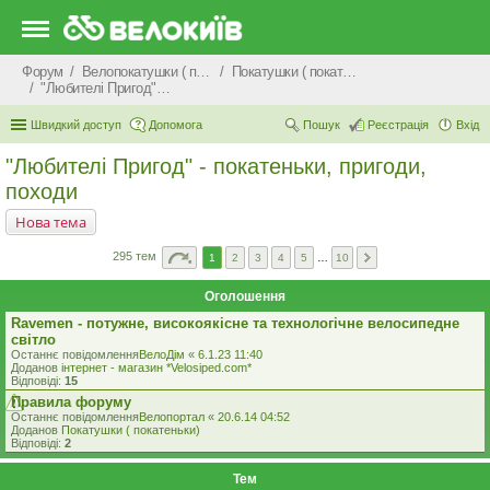
Форум
Велопокатушки ( покатеньки), велопоходи, туризм.
Покатушки ( покатеньки)
"Любителі Пригод" - покатеньки, пригоди, походи
Швидкий доступ
Допомога
Пошук
Реєстрація
Вхід
"Любителі Пригод" - покатеньки, пригоди,
походи
Нова тема
295 тем
1
2
3
4
5
…
10
Оголошення
Ravemen - потужне, високоякісне та технологічне велосипедне
світло
Останнє повідомлення
ВелоДім
«
6.1.23 11:40
Доданов
iнтернет - магазин *Velosiped.com*
Відповіді:
15
Правила форуму
Останнє повідомлення
Велопортал
«
20.6.14 04:52
Доданов
Покатушки ( покатеньки)
Відповіді:
2
Тем