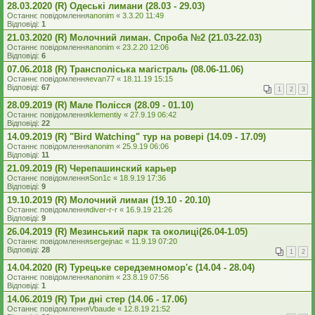
28.03.2020 (R) Одеські лимани (28.03 - 29.03)
Останнє повідомлення
anonim
«
3.3.20 11:49
Відповіді:
1
21.03.2020 (R) Молочний лиман. Спроба №2 (21.03-22.03)
Останнє повідомлення
anonim
«
23.2.20 12:06
Відповіді:
6
07.06.2018 (R) Трансполіська магістраль (08.06-11.06)
Останнє повідомлення
evan77
«
18.11.19 15:15
Відповіді:
67
1
2
3
28.09.2019 (R) Мале Полісся (28.09 - 01.10)
Останнє повідомлення
klementiy
«
27.9.19 06:42
Відповіді:
22
14.09.2019 (R) "Bird Watching" тур на ровері (14.09 - 17.09)
Останнє повідомлення
anonim
«
25.9.19 06:06
Відповіді:
11
21.09.2019 (R) Черепашинский карьер
Останнє повідомлення
Son1c
«
18.9.19 17:36
Відповіді:
9
19.10.2019 (R) Молочний лиман (19.10 - 20.10)
Останнє повідомлення
diver-r-r
«
16.9.19 21:26
Відповіді:
9
26.04.2019 (R) Мезинський парк та околиці(26.04-1.05)
Останнє повідомлення
sergejnac
«
11.9.19 07:20
Відповіді:
28
1
2
14.04.2020 (R) Турецьке середземномор'є (14.04 - 28.04)
Останнє повідомлення
anonim
«
23.8.19 07:56
Відповіді:
1
14.06.2019 (R) Три дні стер (14.06 - 17.06)
Останнє повідомлення
Vbaude
«
12.8.19 21:52