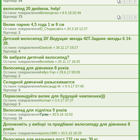
Відповіді:
54
1
2
3
велосипед 20 дюймов, help!
Останнє повідомлення
Велопортал
«
8.5.18 02:49
Відповіді:
73
1
2
3
Велик парню 4,5 года 1 м 8 см
Останнє повідомлення
El_Chupacabra
«
20.3.18 12:27
Відповіді:
2
Детский велосипед 20'.Ведущая звезда 42T.Задние звезды 6 14-
28.
Останнє повідомлення
Danicek
«
30.11.17 19:27
Відповіді:
4
Як вибрати дитячий велосипед?
Останнє повідомлення
ВелоКиїв
«
20.11.17 18:25
Велосипед для дівчинки 8 років
Останнє повідомлення
Kellys Fan
«
29.6.17 00:09
Відповіді:
2
Складной девчачий разыскивается
Останнє повідомлення
Александр М.
«
9.4.17 07:45
Відповіді:
5
Порекомендуйте велик для будущей чемпионки)))
Останнє повідомлення
foxman
«
3.4.17 07:37
Відповіді:
3
Велосипед для підлітка 9 років
Останнє повідомлення
Трям
«
30.8.16 10:02
Відповіді:
15
Допоможіть у виборі та придбанні велосипеду для дівчинки 8
років
Останнє повідомлення
pavlov1980
«
20.5.16 18:28
Велосипед для мальчика рост 132 см вес 30 кг