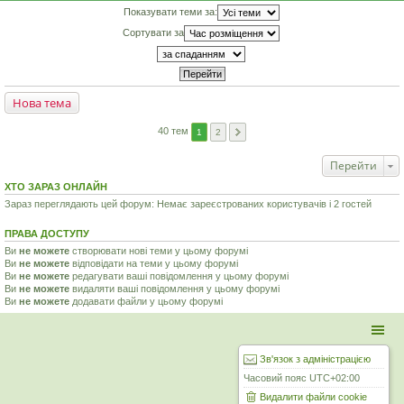
Показувати теми за:
Сортувати за
Нова тема
40 тем
1
2
Перейти
ХТО ЗАРАЗ ОНЛАЙН
Зараз переглядають цей форум: Немає зареєстрованих користувачів і 2 гостей
ПРАВА ДОСТУПУ
Ви
не можете
створювати нові теми у цьому форумі
Ви
не можете
відповідати на теми у цьому форумі
Ви
не можете
редагувати ваші повідомлення у цьому форумі
Ви
не можете
видаляти ваші повідомлення у цьому форумі
Ви
не можете
додавати файли у цьому форумі
Зв'язок з адміністрацією
Часовий пояс
UTC+02:00
Видалити файли cookie