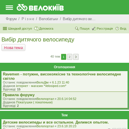
Форум
Р i з н е
Велобатьки
Вибір дитячого велосипеду
Швидкий доступ
Допомога
Пошук
Реєстрація
Вхід
Вибір дитячого велосипеду
Нова тема
40 тем
1
2
Оголошення
Ravemen - потужне, високоякісне та технологічне велосипедне
світло
Останнє повідомлення
ВелоДім
«
6.1.23 11:40
Доданов
iнтернет - магазин *Velosiped.com*
Відповіді:
15
Правила форуму
Останнє повідомлення
Велопортал
«
20.6.14 04:52
Доданов
Покатушки ( покатеньки)
Відповіді:
2
Тем
Детские велосипеды и все остальное. Делимся опытом.
Останнє повідомлення
Велопортал
«
23.6.18 20:23