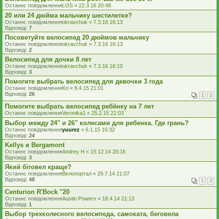
Останнє повідомлення
LOS
«
22.3.16 20:48
20 или 24 дюйма мальчику шестилетке?
Останнє повідомлення
okravchuk
«
7.3.16 16:13
Відповіді:
7
Посоветуйте велосипед 20 дюймов мальчику
Останнє повідомлення
okravchuk
«
7.3.16 16:13
Відповіді:
2
Велосипед для дочки 8 лет
Останнє повідомлення
okravchuk
«
7.3.16 16:10
Відповіді:
3
Помогите выбрать велосипед для девочки 3 года
Останнє повідомлення
Kri
«
8.4.15 21:01
Відповіді:
26
1
2
Помогите выбрать велосипед ребёнку на 7 лет
Останнє повідомлення
Veronika1
«
25.2.15 22:03
Выбор между 24" и 26" колесами для ребенка. Где грань?
Останнє повідомлення
yuurez
«
6.1.15 16:32
Відповіді:
24
Kellys и Bergamont
Останнє повідомлення
Andrey H
«
15.12.14 20:16
Відповіді:
3
Який біговел краще?
Останнє повідомлення
Велопортал
«
29.7.14 21:07
Відповіді:
48
1
2
Centurion R'Bock "20
Останнє повідомлення
Austin Powers
«
18.4.14 21:13
Відповіді:
1
Выбор трехколесного велосипеда, самоката, беговела