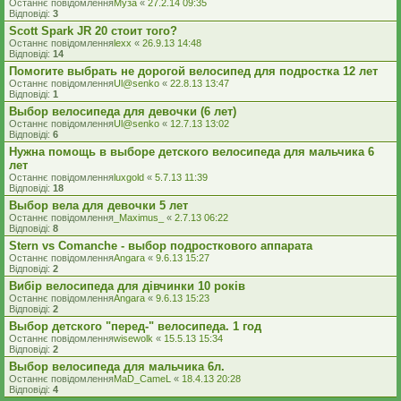
Останнє повідомлення
Муза
«
27.2.14 09:35
Відповіді:
3
Scott Spark JR 20 стоит того?
Останнє повідомлення
lexx
«
26.9.13 14:48
Відповіді:
14
Помогите выбрать не дорогой велосипед для подростка 12 лет
Останнє повідомлення
Ul@senko
«
22.8.13 13:47
Відповіді:
1
Выбор велосипеда для девочки (6 лет)
Останнє повідомлення
Ul@senko
«
12.7.13 13:02
Відповіді:
6
Нужна помощь в выборе детского велосипеда для мальчика 6
лет
Останнє повідомлення
luxgold
«
5.7.13 11:39
Відповіді:
18
Выбор вела для девочки 5 лет
Останнє повідомлення
_Maximus_
«
2.7.13 06:22
Відповіді:
8
Stern vs Comanche - выбор подросткового аппарата
Останнє повідомлення
Angara
«
9.6.13 15:27
Відповіді:
2
Вибір велосипеда для дівчинки 10 років
Останнє повідомлення
Angara
«
9.6.13 15:23
Відповіді:
2
Выбор детского "перед-" велосипеда. 1 год
Останнє повідомлення
wisewolk
«
15.5.13 15:34
Відповіді:
2
Выбор велосипеда для мальчика 6л.
Останнє повідомлення
MaD_CameL
«
18.4.13 20:28
Відповіді:
4