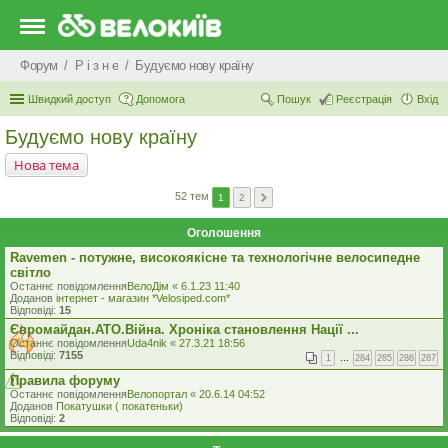
Форум
Р i з н е
Будуємо нову країну
Швидкий доступ
Допомога
Пошук
Реєстрація
Вхід
Будуємо нову країну
Нова тема
52 тем
1
2
Оголошення
Ravemen - потужне, високоякісне та технологічне велосипедне
світло
Останнє повідомлення
ВелоДім
«
6.1.23 11:40
Доданов
iнтернет - магазин *Velosiped.com*
Відповіді:
15
Євромайдан.АТО.Вiйна. Хроніка становлення Нації ...
Останнє повідомлення
Uda4nik
«
27.3.21 18:56
Відповіді:
7155
1
…
284
285
286
287
Правила форуму
Останнє повідомлення
Велопортал
«
20.6.14 04:52
Доданов
Покатушки ( покатеньки)
Відповіді:
2