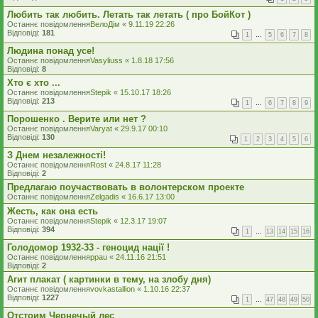
Любить так любить. Летать так летать ( про БойКот )
Останнє повідомлення
ВелоДім
«
9.11.19 22:26
Відповіді:
181
1
…
5
6
7
8
Людина понад усе!
Останнє повідомлення
Vasyliuss
«
1.8.18 17:56
Відповіді:
8
Хто є хто ...
Останнє повідомлення
Stepik
«
15.10.17 18:26
Відповіді:
213
1
…
6
7
8
9
Порошенко . Верите или нет ?
Останнє повідомлення
Varyat
«
29.9.17 00:10
Відповіді:
130
1
2
3
4
5
6
З Днем незалежності!
Останнє повідомлення
Rost
«
24.8.17 11:28
Відповіді:
2
Предлагаю поучаствовать в волонтерском проекте
Останнє повідомлення
Zelgadis
«
16.6.17 13:00
Жесть, как она есть
Останнє повідомлення
Stepik
«
12.3.17 19:07
Відповіді:
394
1
…
13
14
15
16
Голодомор 1932-33 - геноцид нації !
Останнє повідомлення
ppau
«
24.11.16 21:51
Відповіді:
2
Агит плакат ( картинки в тему, на злобу дня)
Останнє повідомлення
vovkastallion
«
1.10.16 22:37
Відповіді:
1227
1
…
47
48
49
50
Отстоим Чернечый лес