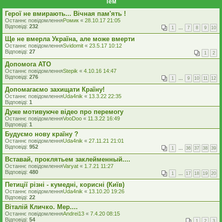
Тем
Герої не вмирають... Вічная пам'ять !
Останнє повідомлення
Ромик
«
28.10.17 21:05
Відповіді:
232
1
…
7
8
9
10
Ще не вмерла Україна, але може вмерти
Останнє повідомлення
Svidomit
«
23.5.17 10:12
Відповіді:
27
1
2
Допомога АТО
Останнє повідомлення
Stepik
«
4.10.16 14:47
Відповіді:
276
1
…
9
10
11
12
Допомагаємо захищати Країну!
Останнє повідомлення
Uda4nik
«
13.3.22 22:35
Відповіді:
1
Дуже мотивуюче відео про перемогу
Останнє повідомлення
VooDoo
«
11.3.22 16:49
Відповіді:
1
Будуємо нову країну ?
Останнє повідомлення
Uda4nik
«
27.11.21 21:01
Відповіді:
952
1
…
36
37
38
39
Вставай, проклятьем заклейменный....
Останнє повідомлення
Varyat
«
1.7.21 11:27
Відповіді:
480
1
…
17
18
19
20
Петиції різні - кумедні, корисні (Київ)
Останнє повідомлення
Uda4nik
«
13.10.20 19:26
Відповіді:
22
Віталій Кличко. Мер....
Останнє повідомлення
Andrei13
«
7.4.20 08:15
Відповіді:
54
1
2
3