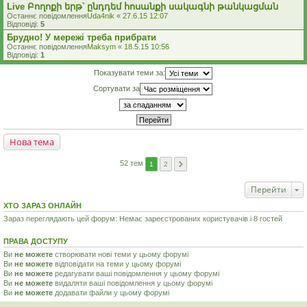
Live Բողոքի երթ՝ ընդդեմ հոսանքի սակագնի թանկացման
Останнє повідомлення
Uda4nik
«
27.6.15 12:07
Відповіді:
5
Брудно! У мережі треба прибрати
Останнє повідомлення
Maksym
«
18.5.15 10:56
Відповіді:
1
Показувати теми за:
Сортувати за
Нова тема
52 тем
1
2
Перейти
ХТО ЗАРАЗ ОНЛАЙН
Зараз переглядають цей форум: Немає зареєстрованих користувачів і 8 гостей
ПРАВА ДОСТУПУ
Ви
не можете
створювати нові теми у цьому форумі
Ви
не можете
відповідати на теми у цьому форумі
Ви
не можете
редагувати ваші повідомлення у цьому форумі
Ви
не можете
видаляти ваші повідомлення у цьому форумі
Ви
не можете
додавати файли у цьому форумі