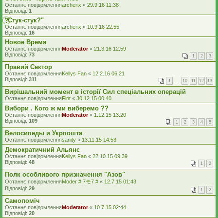
Останнє повідомлення
archerix
«
29.9.16 11:38
Відповіді:
1
"Стук-стук?"
Останнє повідомлення
archerix
«
10.9.16 22:55
Відповіді:
16
Новое Время
Останнє повідомлення
Moderator
«
21.3.16 12:59
Відповіді:
73
1
2
3
Правий Сектор
Останнє повідомлення
Kellys Fan
«
12.2.16 06:21
Відповіді:
311
1
…
10
11
12
13
Вирішальний момент в історії Сил спеціальних операцій
Останнє повідомлення
Fint
«
30.12.15 00:40
Вибори . Кого ж ми виберемо ??
Останнє повідомлення
Moderator
«
1.12.15 13:20
Відповіді:
109
1
2
3
4
5
Велосипеды и Укрпошта
Останнє повідомлення
sanity
«
13.11.15 14:53
Демократичний Альянс
Останнє повідомлення
Kellys Fan
«
22.10.15 09:39
Відповіді:
48
1
2
Полк особливого призначення "Азов"
Останнє повідомлення
Moder # 7モ7 #
«
12.7.15 01:43
Відповіді:
29
1
2
Самопомiч
Останнє повідомлення
Moderator
«
10.7.15 02:44
Відповіді:
20