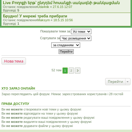
Live Բողոքի երթ՝ ընդդեմ հոսանքի սակագնի թանկացման
Останнє повідомлення
Uda4nik
«
27.6.15 12:07
Відповіді:
5
Брудно! У мережі треба прибрати
Останнє повідомлення
Maksym
«
18.5.15 10:56
Відповіді:
1
Показувати теми за:
Сортувати за
Нова тема
52 тем
1
2
Перейти
ХТО ЗАРАЗ ОНЛАЙН
Зараз переглядають цей форум: Немає зареєстрованих користувачів і 28 гостей
ПРАВА ДОСТУПУ
Ви
не можете
створювати нові теми у цьому форумі
Ви
не можете
відповідати на теми у цьому форумі
Ви
не можете
редагувати ваші повідомлення у цьому форумі
Ви
не можете
видаляти ваші повідомлення у цьому форумі
Ви
не можете
додавати файли у цьому форумі