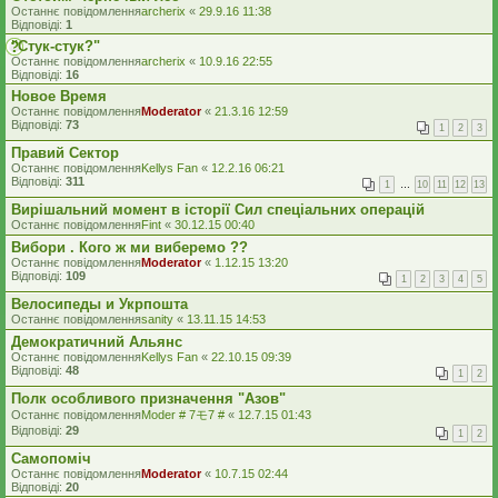
Останнє повідомлення
archerix
«
29.9.16 11:38
Відповіді:
1
"Стук-стук?"
Останнє повідомлення
archerix
«
10.9.16 22:55
Відповіді:
16
Новое Время
Останнє повідомлення
Moderator
«
21.3.16 12:59
Відповіді:
73
1
2
3
Правий Сектор
Останнє повідомлення
Kellys Fan
«
12.2.16 06:21
Відповіді:
311
1
…
10
11
12
13
Вирішальний момент в історії Сил спеціальних операцій
Останнє повідомлення
Fint
«
30.12.15 00:40
Вибори . Кого ж ми виберемо ??
Останнє повідомлення
Moderator
«
1.12.15 13:20
Відповіді:
109
1
2
3
4
5
Велосипеды и Укрпошта
Останнє повідомлення
sanity
«
13.11.15 14:53
Демократичний Альянс
Останнє повідомлення
Kellys Fan
«
22.10.15 09:39
Відповіді:
48
1
2
Полк особливого призначення "Азов"
Останнє повідомлення
Moder # 7モ7 #
«
12.7.15 01:43
Відповіді:
29
1
2
Самопомiч
Останнє повідомлення
Moderator
«
10.7.15 02:44
Відповіді:
20