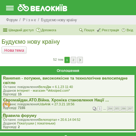
Форум
Р i з н е
Будуємо нову країну
Швидкий доступ
Допомога
Пошук
Реєстрація
Вхід
Будуємо нову країну
Нова тема
52 тем
1
2
Оголошення
Ravemen - потужне, високоякісне та технологічне велосипедне
світло
Останнє повідомлення
ВелоДім
«
6.1.23 11:40
Доданов
iнтернет - магазин *Velosiped.com*
Відповіді:
15
Євромайдан.АТО.Вiйна. Хроніка становлення Нації ...
Останнє повідомлення
Uda4nik
«
27.3.21 18:56
Відповіді:
7155
1
…
284
285
286
287
Правила форуму
Останнє повідомлення
Велопортал
«
20.6.14 04:52
Доданов
Покатушки ( покатеньки)
Відповіді:
2