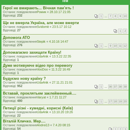
Тем
Герої не вмирають... Вічная пам'ять !
Останнє повідомлення
Ромик
«
28.10.17 21:05
Відповіді:
232
1
…
7
8
9
10
Ще не вмерла Україна, але може вмерти
Останнє повідомлення
Svidomit
«
23.5.17 10:12
Відповіді:
27
1
2
Допомога АТО
Останнє повідомлення
Stepik
«
4.10.16 14:47
Відповіді:
276
1
…
9
10
11
12
Допомагаємо захищати Країну!
Останнє повідомлення
Uda4nik
«
13.3.22 22:35
Відповіді:
1
Дуже мотивуюче відео про перемогу
Останнє повідомлення
VooDoo
«
11.3.22 16:49
Відповіді:
1
Будуємо нову країну ?
Останнє повідомлення
Uda4nik
«
27.11.21 21:01
Відповіді:
952
1
…
36
37
38
39
Вставай, проклятьем заклейменный....
Останнє повідомлення
Varyat
«
1.7.21 11:27
Відповіді:
480
1
…
17
18
19
20
Петиції різні - кумедні, корисні (Київ)
Останнє повідомлення
Uda4nik
«
13.10.20 19:26
Відповіді:
22
Віталій Кличко. Мер....
Останнє повідомлення
Andrei13
«
7.4.20 08:15
Відповіді:
54
1
2
3