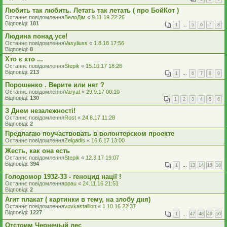
Любить так любить. Летать так летать ( про БойКот )
Останнє повідомлення
ВелоДім
«
9.11.19 22:26
Відповіді:
181
1
…
5
6
7
8
Людина понад усе!
Останнє повідомлення
Vasyliuss
«
1.8.18 17:56
Відповіді:
8
Хто є хто ...
Останнє повідомлення
Stepik
«
15.10.17 18:26
Відповіді:
213
1
…
6
7
8
9
Порошенко . Верите или нет ?
Останнє повідомлення
Varyat
«
29.9.17 00:10
Відповіді:
130
1
2
3
4
5
6
З Днем незалежності!
Останнє повідомлення
Rost
«
24.8.17 11:28
Відповіді:
2
Предлагаю поучаствовать в волонтерском проекте
Останнє повідомлення
Zelgadis
«
16.6.17 13:00
Жесть, как она есть
Останнє повідомлення
Stepik
«
12.3.17 19:07
Відповіді:
394
1
…
13
14
15
16
Голодомор 1932-33 - геноцид нації !
Останнє повідомлення
ppau
«
24.11.16 21:51
Відповіді:
2
Агит плакат ( картинки в тему, на злобу дня)
Останнє повідомлення
vovkastallion
«
1.10.16 22:37
Відповіді:
1227
1
…
47
48
49
50
Отстоим Чернечый лес