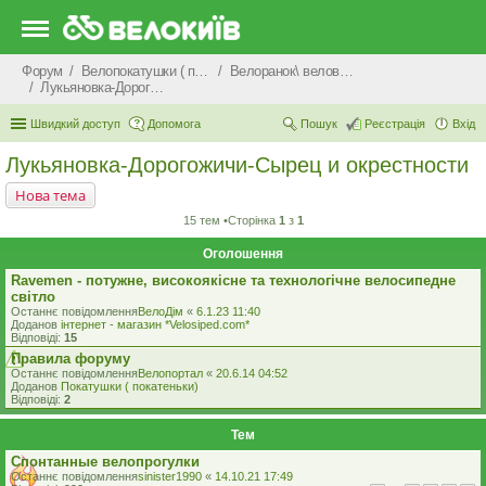
Форум
Велопокатушки ( покатеньки), велопоходи, туризм.
Велоранок\ веловечір\ велодень \ велоніч
Лукьяновка-Дорогожичи-Сырец и окрестности
Швидкий доступ
Допомога
Пошук
Реєстрація
Вхід
Лукьяновка-Дорогожичи-Сырец и окрестности
Нова тема
15 тем •Сторінка
1
з
1
Оголошення
Ravemen - потужне, високоякісне та технологічне велосипедне
світло
Останнє повідомлення
ВелоДім
«
6.1.23 11:40
Доданов
iнтернет - магазин *Velosiped.com*
Відповіді:
15
Правила форуму
Останнє повідомлення
Велопортал
«
20.6.14 04:52
Доданов
Покатушки ( покатеньки)
Відповіді:
2
Тем
Спонтанные велопрогулки
Останнє повідомлення
sinister1990
«
14.10.21 17:49