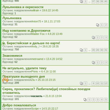
Відповіді:
990
1
…
37
38
39
40
Лукьяновка и окресности
Останнє повідомлення
willrain
«
19.6.22 14:45
Відповіді:
1
Лукьяновка
Останнє повідомлення
Anton75
«
18.1.21 17:03
Відповіді:
31
1
2
Ищу компанию м.Дорогожичи
Останнє повідомлення
Malder Fox
«
4.8.20 13:49
Відповіді:
62
1
2
3
м. Берестейская и дальше по карте!
Останнє повідомлення
Andy_I
«
29.6.20 18:35
Відповіді:
750
1
…
28
29
30
31
Знакомимся
Останнє повідомлення
metroamd
«
13.4.20 14:52
Відповіді:
62
1
2
3
Не актуально, удалите тему
Останнє повідомлення
Phinic
«
6.4.16 11:00
Покатушки выходного дня
Останнє повідомлення
Zlu
«
25.10.15 23:15
Відповіді:
299
1
…
9
10
11
12
Сирец, прокатимся? Любители(ци) спокойных поездок
отзовитесь
Останнє повідомлення
насаиль
«
21.8.15 13:04
Відповіді:
101
1
2
3
4
5
Добро пожаловаться
Останнє повідомлення
Scripe
«
14.5.15 22:17