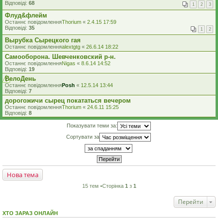
Відповіді:
68
1
2
3
Флуд&флейм
Останнє повідомлення
Thorium
«
2.4.15 17:59
Відповіді:
35
1
2
Вырубка Сырецкого гая
Останнє повідомлення
alextgtg
«
26.6.14 18:22
Самооборона. Шевченковский р-н.
Останнє повідомлення
Nigas
«
8.6.14 14:52
Відповіді:
19
ВелоДень
Останнє повідомлення
Posh
«
12.5.14 13:44
Відповіді:
7
дорогожичи сырец покататься вечером
Останнє повідомлення
Thorium
«
24.6.11 15:25
Відповіді:
8
Показувати теми за:
Сортувати за
Нова тема
15 тем •Сторінка
1
з
1
Перейти
ХТО ЗАРАЗ ОНЛАЙН