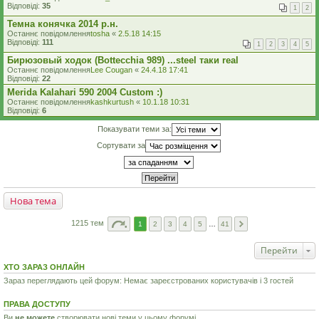
Відповіді:
35
1
2
Темна конячка 2014 р.н.
Останнє повідомлення
tosha
«
2.5.18 14:15
Відповіді:
111
1
2
3
4
5
Бирюзовый ходок (Bottecchia 989) ...steel таки real
Останнє повідомлення
Lee Cougan
«
24.4.18 17:41
Відповіді:
22
Merida Kalahari 590 2004 Custom :)
Останнє повідомлення
kashkurtush
«
10.1.18 10:31
Відповіді:
6
Показувати теми за:
Сортувати за
Нова тема
1215 тем
1
2
3
4
5
…
41
Перейти
ХТО ЗАРАЗ ОНЛАЙН
Зараз переглядають цей форум: Немає зареєстрованих користувачів і 3 гостей
ПРАВА ДОСТУПУ
Ви
не можете
створювати нові теми у цьому форумі