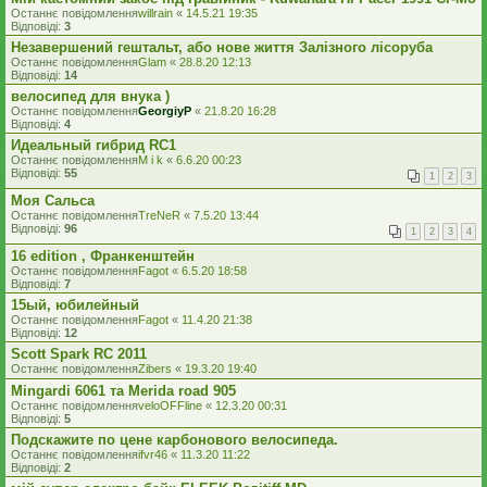
Останнє повідомлення
willrain
«
14.5.21 19:35
Відповіді:
3
Незавершений гештальт, або нове життя Залізного лісоруба
Останнє повідомлення
Glam
«
28.8.20 12:13
Відповіді:
14
велосипед для внука )
Останнє повідомлення
GeorgiyP
«
21.8.20 16:28
Відповіді:
4
Идеальный гибрид RC1
Останнє повідомлення
M i k
«
6.6.20 00:23
Відповіді:
55
1
2
3
Моя Сальса
Останнє повідомлення
TreNeR
«
7.5.20 13:44
Відповіді:
96
1
2
3
4
16 edition , Франкенштейн
Останнє повідомлення
Fagot
«
6.5.20 18:58
Відповіді:
7
15ый, юбилейный
Останнє повідомлення
Fagot
«
11.4.20 21:38
Відповіді:
12
Scott Spark RC 2011
Останнє повідомлення
Zibers
«
19.3.20 19:40
Mingardi 6061 та Merida road 905
Останнє повідомлення
veloOFFline
«
12.3.20 00:31
Відповіді:
5
Подскажите по цене карбонового велосипеда.
Останнє повідомлення
ifvr46
«
11.3.20 11:22
Відповіді:
2