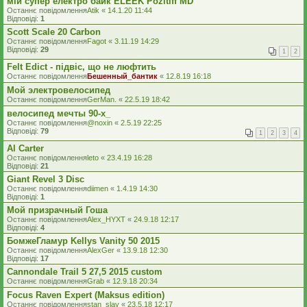
мій супер електро байк ELEEK Pozitiff MD
Останнє повідомлення
Atik
«
14.1.20 11:44
Відповіді:
1
Scott Scale 20 Carbon
Останнє повідомлення
Fagot
«
3.11.19 14:29
Відповіді:
29
1
2
Felt Edict - підвіс, що не люфтить
Останнє повідомлення
Бешенный_бантик
«
12.8.19 16:18
Мой электровелосипед
Останнє повідомлення
GerMan.
«
22.5.19 18:42
велосипед мечты 90-х_
Останнє повідомлення
@noxin
«
2.5.19 22:25
Відповіді:
79
1
2
3
4
Al Carter
Останнє повідомлення
leto
«
23.4.19 16:28
Відповіді:
21
Giant Revel 3 Disc
Останнє повідомлення
diimen
«
1.4.19 14:30
Відповіді:
1
Мой призрачный Гоша
Останнє повідомлення
Alex_HYXT
«
24.9.18 12:17
Відповіді:
4
БомжеГламур Kellys Vanity 50 2015
Останнє повідомлення
AlexGer
«
13.9.18 12:30
Відповіді:
17
Cannondale Trail 5 27,5 2015 custom
Останнє повідомлення
Grab
«
12.9.18 20:34
Focus Raven Expert (Maksus edition)
Останнє повідомлення
stan_slav
«
23.5.18 12:17