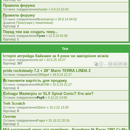
Правила форума
Останнє повідомлення
shooter
«
5.8.13 10:43
Правила форуму
Останнє повідомлення
Велопортал
«
20.6.14 04:52
Доданов
Покатушки ( покатеньки)
Відповіді:
2
Перед тем как создать тему...
Останнє повідомлення
Трям
«
12.3.13 01:05
Відповіді:
1
Тем
Історія апгрейда байками за 4 роки чи завіхріння мізків
Останнє повідомлення
Lnt2
«
22.6.25 18:27
Відповіді:
397
1
…
13
14
15
16
pride rocksteady 7.2 + 28" Marin TERRA LINDA 2
Останнє повідомлення
1985god
«
18.9.23 12:17
Встановити вартість для продажу.
Останнє повідомлення
MultiTAB
«
15.5.23 21:27
Відповіді:
4
Colnago Masterpiu or SLX Spiral Conic? Хто він?
Останнє повідомлення
PsyS
«
4.12.22 14:58
Trek Scratch
Останнє повідомлення
Zibers
«
15.2.22 13:28
Відповіді:
8
Скотик
Останнє повідомлення
Fagot
«
31.10.21 20:16
Відповіді:
1
Мій кастомний закос під гравійник - Kuwahara Hi Pacer 1991 Cr-Mo