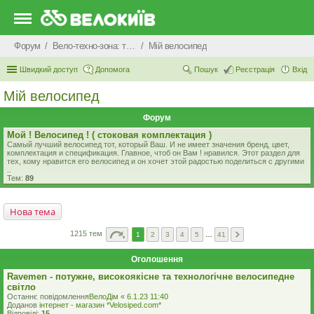
Форум
Вело-техно-зона: технічні питання та консультації
Мiй велосипед
Швидкий доступ
Допомога
Пошук
Реєстрація
Вхід
Мiй велосипед
Форум
Мой ! Велосипед ! ( стоковая комплектация )
Самый лучший велосипед тот, который Ваш. И не имеет значения бренд, цвет,
комплектация и спецификация. Главное, чтоб он Вам ! нравился. Этот раздел для
тех, кому нравится его велосипед и он хочет этой радостью поделиться с другими
..
Тем:
89
Нова тема
1215 тем
1
2
3
4
5
…
41
Оголошення
Ravemen - потужне, високоякісне та технологічне велосипедне
світло
Останнє повідомлення
ВелоДім
«
6.1.23 11:40
Доданов
iнтернет - магазин *Velosiped.com*
Відповіді:
15