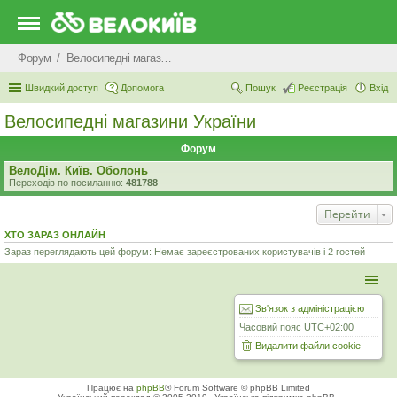
Форум
Велосипедні магазини України
Швидкий доступ
Допомога
Пошук
Реєстрація
Вхід
Велосипедні магазини України
Форум
ВелоДім. Київ. Оболонь
Переходів по посиланню:
481788
Перейти
ХТО ЗАРАЗ ОНЛАЙН
Зараз переглядають цей форум: Немає зареєстрованих користувачів і 2 гостей
Зв'язок з адміністрацією
Часовий пояс
UTC+02:00
Видалити файли cookie
Працює на
phpBB
® Forum Software © phpBB Limited