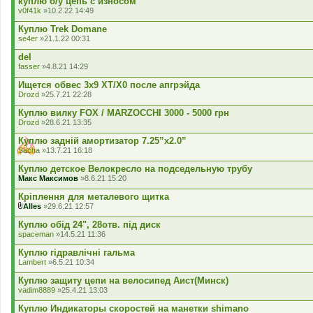
куплю б/у цепь с износом
v0f41k
»10.2.22 14:49
Куплю Trek Domane
se4er
»21.1.22 00:31
del
fasser
»4.8.21 14:29
Ищется обвес 3х9 ХТ/Х0 после апгрэйда
Drozd
»25.7.21 22:28
Куплю вилку FOX / MARZOCCHI 3000 - 5000 грн
Drozd
»28.6.21 13:35
Куплю задній амортизатор 7.25”x2.0”
Sacha
»13.7.21 16:18
Куплю детское Велокресло на подседельную трубу
Макс Максимов
»8.6.21 15:20
Кріплення для металевого щитка
Alles
»29.6.21 12:57
В
к
Куплю обід 24", 28отв. під диск
л
spaceman
»14.5.21 11:36
а
д
Куплю гідравлічні гальма
е
Lambert
»6.5.21 10:34
н
н
Куплю защиту цепи на велосипед Аист(Минск)
я
vadim8889
»25.4.21 13:03
Куплю Индикаторы скоростей на манетки shimano