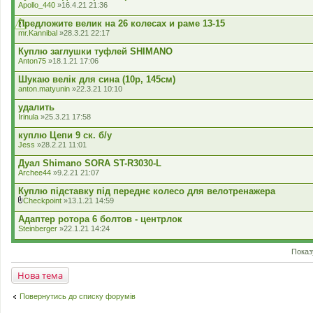
Apollo_440
»16.4.21 21:36
Предложите велик на 26 колесах и раме 13-15
mr.Kannibal
»28.3.21 22:17
Куплю заглушки туфлей SHIMANO
Anton75
»18.1.21 17:06
Шукаю велік для сина (10р, 145см)
anton.matyunin
»22.3.21 10:10
удалить
Irinula
»25.3.21 17:58
куплю Цепи 9 ск. б/у
Jess
»28.2.21 11:01
Дуал Shimano SORA ST-R3030-L
Archee44
»9.2.21 21:07
Куплю підставку під переднє колесо для велотренажера
Checkpoint
»13.1.21 14:59
В
к
Адаптер ротора 6 болтов - центрлок
л
Steinberger
»22.1.21 14:24
а
д
е
Показ
н
н
Нова тема
я
Повернутись до списку форумів