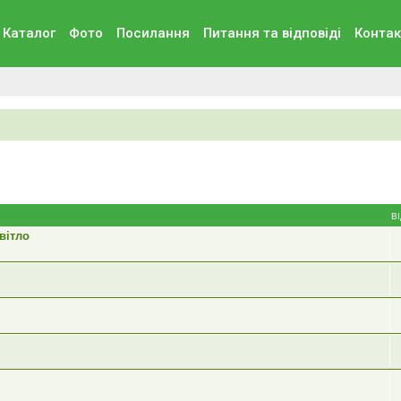
Каталог
Фото
Посилання
Питання та вiдповiдi
Контак
В
вітло