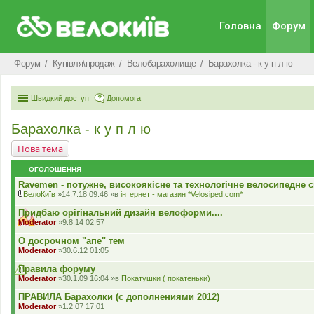
Головна
Форум
Форум
Купівля\продаж
Велобарахолище
Барахолка - к у п л ю
Швидкий доступ
Допомога
Барахолка - к у п л ю
Нова тема
ОГОЛОШЕННЯ
Ravemen - потужне, високоякісне та технологічне велосипедне с
ВелоКиїв
»14.7.18 09:46 »в
iнтернет - магазин *Velosiped.com*
В
к
Придбаю орiгiнальний дизайн велоформи....
л
Moderator
»9.8.14 02:57
а
д
О досрочном "апе" тем
е
Moderator
»30.6.12 01:05
н
н
Правила форуму
я
Moderator
»30.1.09 16:04 »в
Покатушки ( покатеньки)
ПРАВИЛА Барахолки (с дополнениями 2012)
Moderator
»1.2.07 17:01