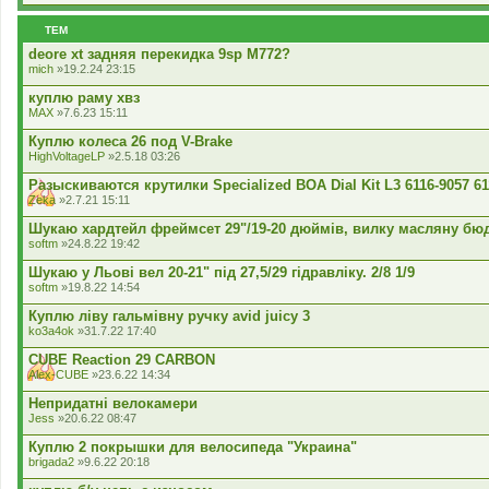
ТЕМ
deore xt задняя перекидка 9sp M772?
mich
»19.2.24 23:15
куплю раму хвз
MAX
»7.6.23 15:11
Куплю колеса 26 под V-Brake
HighVoltageLP
»2.5.18 03:26
Разыскиваются крутилки Specialized BOA Dial Kit L3 6116-9057 61
Zeka
»2.7.21 15:11
Шукаю хардтейл фреймсет 29"/19-20 дюймів, вилку масляну бюд
softm
»24.8.22 19:42
Шукаю у Льові вел 20-21" під 27,5/29 гідравліку. 2/8 1/9
softm
»19.8.22 14:54
Куплю ліву гальмівну ручку avid juicy 3
ko3a4ok
»31.7.22 17:40
CUBE Reaction 29 CARBON
Alex-CUBE
»23.6.22 14:34
Непридатні велокамери
Jess
»20.6.22 08:47
Куплю 2 покрышки для велосипеда "Украина"
brigada2
»9.6.22 20:18