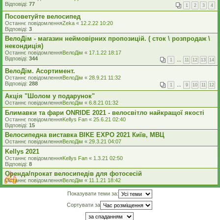
Відповіді:
77
1
2
3
4
Посоветуйте велосипед
Останнє повідомлення
Zeka
«
12.2.22 10:20
Відповіді:
3
ВелоДім - магазин неймовірних пропозицій. ( сток \ розпродаж \
некондиція)
Останнє повідомлення
ВелоДім
«
17.1.22 18:17
Відповіді:
344
1
…
11
12
13
14
ВелоДім. Асортимент.
Останнє повідомлення
ВелоДім
«
28.9.21 11:32
Відповіді:
288
1
…
9
10
11
12
Акція "Шолом у подарунок"
Останнє повідомлення
ВелоДім
«
6.8.21 01:32
Блимавки та фари ONRIDE 2021 - велосвітло найкращої якості
Останнє повідомлення
Kellys Fan
«
25.6.21 02:40
Відповіді:
15
Велосипедна виставка BIKE EXPO 2021 Київ, МВЦ
Останнє повідомлення
ВелоДім
«
29.3.21 04:07
Kellys 2021
Останнє повідомлення
Kellys Fan
«
1.3.21 02:50
Відповіді:
8
Оренда/прокат велосипедів для фотосесій
Останнє повідомлення
ВелоДім
«
11.1.21 18:42
Показувати теми за:
Сортувати за