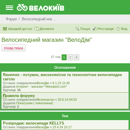
Форум
Велосипедний магазин "ВелоДім"
Швидкий доступ
Допомога
Пошук
Реєстрація
Вхід
Велосипедний магазин "ВелоДім"
Нова тема
37 тем
1
2
Оголошення
Ravemen - потужне, високоякісне та технологічне велосипедне
світло
Останнє повідомлення
ВелоДім
«
6.1.23 11:40
Доданов
iнтернет - магазин *Velosiped.com*
Відповіді:
15
Правила форуму
Останнє повідомлення
Велопортал
«
20.6.14 04:52
Доданов
Покатушки ( покатеньки)
Відповіді:
2
Тем
Розпродаж: велосипеди KELLYS
Останнє повідомлення
ВелоДім
«
23.4.24 15:17