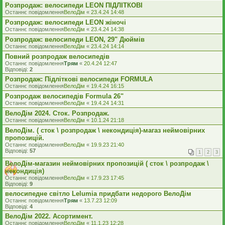
Розпродаж: велосипеди LEON ПІДЛІТКОВІ
Останнє повідомлення
ВелоДім
«
23.4.24 14:48
Розпродаж: велосипеди LEON жіночі
Останнє повідомлення
ВелоДім
«
23.4.24 14:38
Розпродаж: велосипеди LEON, 29" Дюймів
Останнє повідомлення
ВелоДім
«
23.4.24 14:14
Повний розпродаж велосипедів
Останнє повідомлення
Трям
«
20.4.24 12:47
Відповіді:
2
Розпродаж: Підліткові велосипеди FORMULA
Останнє повідомлення
ВелоДім
«
19.4.24 16:15
Розпродаж велосипедів Formula 26"
Останнє повідомлення
ВелоДім
«
19.4.24 14:31
ВелоДім 2024. Сток. Розпродаж.
Останнє повідомлення
ВелоДім
«
10.1.24 21:18
ВелоДім. ( сток \ розпродаж \ некондиція)-магаз неймовірних
пропозицій.
Останнє повідомлення
ВелоДім
«
19.9.23 21:40
Відповіді:
57
1
2
3
ВелоДім-магазин неймовірних пропозицій ( сток \ розпродаж \
некондиція)
Останнє повідомлення
ВелоДім
«
17.9.23 17:45
Відповіді:
9
велосипедне світло Lelumia придбати недорого ВелоДім
Останнє повідомлення
Трям
«
13.7.23 12:09
Відповіді:
4
ВелоДім 2022. Асортимент.
Останнє повідомлення
ВелоДім
«
11.1.23 12:28