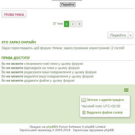
Нова тема
37 тем
1
2
Перейти
ХТО ЗАРАЗ ОНЛАЙН
Зараз переглядають цей форум: Немає зареєстрованих користувачів і 2 гостей
ПРАВА ДОСТУПУ
Ви
не можете
створювати нові теми у цьому форумі
Ви
не можете
відповідати на теми у цьому форумі
Ви
не можете
редагувати ваші повідомлення у цьому форумі
Ви
не можете
видаляти ваші повідомлення у цьому форумі
Ви
не можете
додавати файли у цьому форумі
Зв'язок з адміністрацією
Часовий пояс
UTC+02:00
Видалити файли cookie
Працює на
phpBB
® Forum Software © phpBB Limited
Український переклад © 2005-2019
Українська підтримка phpBB