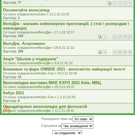
Відповіді:
77
1
2
3
4
Посоветуйте велосипед
Останнє повідомлення
Zeka
«
12.2.22 10:20
Відповіді:
3
ВелоДім - магазин неймовірних пропозицій. ( сток \ розпродаж \
некондиція)
Останнє повідомлення
ВелоДім
«
17.1.22 18:17
Відповіді:
344
1
…
11
12
13
14
ВелоДім. Асортимент.
Останнє повідомлення
ВелоДім
«
28.9.21 11:32
Відповіді:
288
1
…
9
10
11
12
Акція "Шолом у подарунок"
Останнє повідомлення
ВелоДім
«
6.8.21 01:32
Блимавки та фари ONRIDE 2021 - велосвітло найкращої якості
Останнє повідомлення
Kellys Fan
«
25.6.21 02:40
Відповіді:
15
Велосипедна виставка BIKE EXPO 2021 Київ, МВЦ
Останнє повідомлення
ВелоДім
«
29.3.21 04:07
Kellys 2021
Останнє повідомлення
Kellys Fan
«
1.3.21 02:50
Відповіді:
8
Оренда/прокат велосипедів для фотосесій
Останнє повідомлення
ВелоДім
«
11.1.21 18:42
Показувати теми за:
Сортувати за