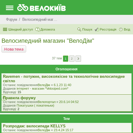
Форум
Велосипедний магазин "ВелоДім"
Швидкий доступ
Допомога
Пошук
Реєстрація
Вхід
Велосипедний магазин "ВелоДім"
Нова тема
37 тем
1
2
Оголошення
Ravemen - потужне, високоякісне та технологічне велосипедне
світло
Останнє повідомлення
ВелоДім
«
6.1.23 11:40
Доданов
iнтернет - магазин *Velosiped.com*
Відповіді:
15
Правила форуму
Останнє повідомлення
Велопортал
«
20.6.14 04:52
Доданов
Покатушки ( покатеньки)
Відповіді:
2
Тем
Розпродаж: велосипеди KELLYS
Останнє повідомлення
ВелоДім
«
23.4.24 15:17