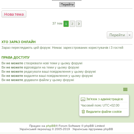
Нова тема
37 тем
1
2
Перейти
ХТО ЗАРАЗ ОНЛАЙН
Зараз переглядають цей форум: Немає зареєстрованих користувачів і 3 гостей
ПРАВА ДОСТУПУ
Ви
не можете
створювати нові теми у цьому форумі
Ви
не можете
відповідати на теми у цьому форумі
Ви
не можете
редагувати ваші повідомлення у цьому форумі
Ви
не можете
видаляти ваші повідомлення у цьому форумі
Ви
не можете
додавати файли у цьому форумі
Зв'язок з адміністрацією
Часовий пояс
UTC+02:00
Видалити файли cookie
Працює на
phpBB
® Forum Software © phpBB Limited
Український переклад © 2005-2019
Українська підтримка phpBB