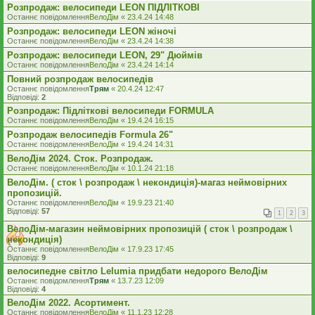
Розпродаж: велосипеди LEON ПІДЛІТКОВІ
Останнє повідомлення
ВелоДім
«
23.4.24 14:48
Розпродаж: велосипеди LEON жіночі
Останнє повідомлення
ВелоДім
«
23.4.24 14:38
Розпродаж: велосипеди LEON, 29" Дюймів
Останнє повідомлення
ВелоДім
«
23.4.24 14:14
Повний розпродаж велосипедів
Останнє повідомлення
Трям
«
20.4.24 12:47
Відповіді:
2
Розпродаж: Підліткові велосипеди FORMULA
Останнє повідомлення
ВелоДім
«
19.4.24 16:15
Розпродаж велосипедів Formula 26"
Останнє повідомлення
ВелоДім
«
19.4.24 14:31
ВелоДім 2024. Сток. Розпродаж.
Останнє повідомлення
ВелоДім
«
10.1.24 21:18
ВелоДім. ( сток \ розпродаж \ некондиція)-магаз неймовірних
пропозицій.
Останнє повідомлення
ВелоДім
«
19.9.23 21:40
Відповіді:
57
1
2
3
ВелоДім-магазин неймовірних пропозицій ( сток \ розпродаж \
некондиція)
Останнє повідомлення
ВелоДім
«
17.9.23 17:45
Відповіді:
9
велосипедне світло Lelumia придбати недорого ВелоДім
Останнє повідомлення
Трям
«
13.7.23 12:09
Відповіді:
4
ВелоДім 2022. Асортимент.
Останнє повідомлення
ВелоДім
«
11.1.23 12:28