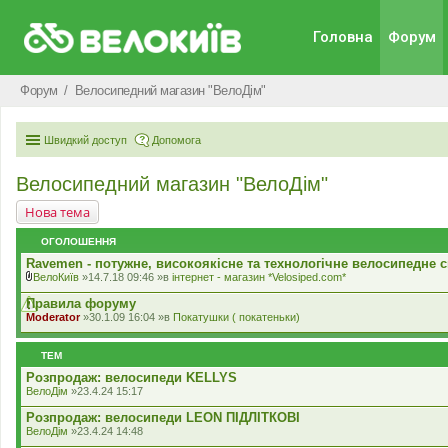
Головна
Форум
Форум
Велосипедний магазин "ВелоДім"
Швидкий доступ
Допомога
Велосипедний магазин "ВелоДім"
Нова тема
ОГОЛОШЕННЯ
Ravemen - потужне, високоякісне та технологічне велосипедне с
ВелоКиїв
»14.7.18 09:46 »в
iнтернет - магазин *Velosiped.com*
В
к
Правила форуму
л
Moderator
»30.1.09 16:04 »в
Покатушки ( покатеньки)
а
д
е
ТЕМ
н
н
Розпродаж: велосипеди KELLYS
я
ВелоДім
»23.4.24 15:17
Розпродаж: велосипеди LEON ПІДЛІТКОВІ
ВелоДім
»23.4.24 14:48