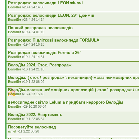
Розпродаж: велосипеди LEON жіночі
ВелоДім
»23.4.24 14:38
Розпродаж: велосипеди LEON, 29" Дюймів
ВелоДім
»23.4.24 14:14
Повний розпродаж велосипедів
ВелоДім
»19.4.24 01:10
Розпродаж: Підліткові велосипеди FORMULA
ВелоДім
»19.4.24 16:15
Розпродаж велосипедів Formula 26"
ВелоДім
»19.4.24 14:31
ВелоДім 2024. Сток. Розпродаж.
ВелоДім
»10.1.24 21:18
ВелоДім. ( сток \ розпродаж \ некондиція)-магаз неймовірних пр
ВелоДім
»19.1.22 06:02
ВелоДім-магазин неймовірних пропозицій ( сток \ розпродаж \ н
ВелоДім
»16.4.23 15:18
велосипедне світло Lelumia придбати недорого ВелоДім
ВелоДім
»29.10.20 08:04
ВелоДім 2022. Асортимент.
ВелоДім
»19.1.22 05:34
Посоветуйте велосипед
iamef
»11.2.22 08:28