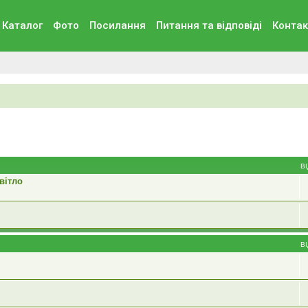
Каталог
Фото
Посилання
Питання та вiдповiдi
Контак
В
вітло
В