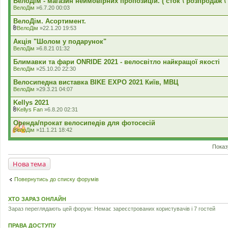
ВелоДім - магазин неймовірних пропозицій. ( сток \ розпродаж \
ВелоДім
»6.7.20 00:03
ВелоДім. Асортимент.
ВелоДім
»22.1.20 19:53
В
к
Акція "Шолом у подарунок"
л
ВелоДім
»6.8.21 01:32
а
д
Блимавки та фари ONRIDE 2021 - велосвітло найкращої якості
е
ВелоДім
»25.10.20 22:30
н
н
Велосипедна виставка BIKE EXPO 2021 Київ, МВЦ
я
ВелоДім
»29.3.21 04:07
Kellys 2021
Kellys Fan
»6.8.20 02:31
В
к
Оренда/прокат велосипедів для фотосесій
л
ВелоДім
»11.1.21 18:42
а
д
е
Показ
н
н
Нова тема
я
Повернутись до списку форумів
ХТО ЗАРАЗ ОНЛАЙН
Зараз переглядають цей форум: Немає зареєстрованих користувачів і 7 гостей
ПРАВА ДОСТУПУ