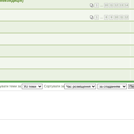
 некондиція)
1
…
10
11
12
13
14
1
…
8
9
10
11
12
увати теми за:
Сортувати за