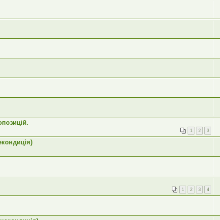
опозицій.
1
2
3
екондиція)
1
2
3
4