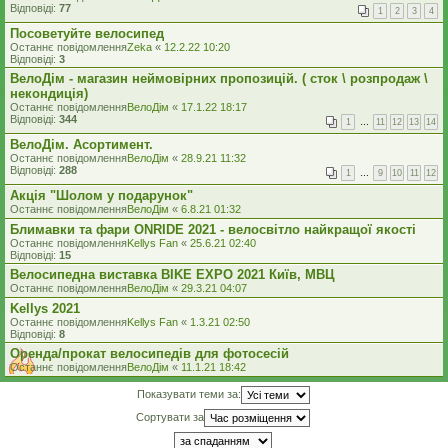
Відповіді:
77
1
2
3
4
Посоветуйте велосипед
Останнє повідомлення
Zeka
«
12.2.22 10:20
Відповіді:
3
ВелоДім - магазин неймовірних пропозицій. ( сток \ розпродаж \
некондиція)
Останнє повідомлення
ВелоДім
«
17.1.22 18:17
Відповіді:
344
1
…
11
12
13
14
ВелоДім. Асортимент.
Останнє повідомлення
ВелоДім
«
28.9.21 11:32
Відповіді:
288
1
…
9
10
11
12
Акція "Шолом у подарунок"
Останнє повідомлення
ВелоДім
«
6.8.21 01:32
Блимавки та фари ONRIDE 2021 - велосвітло найкращої якості
Останнє повідомлення
Kellys Fan
«
25.6.21 02:40
Відповіді:
15
Велосипедна виставка BIKE EXPO 2021 Київ, МВЦ
Останнє повідомлення
ВелоДім
«
29.3.21 04:07
Kellys 2021
Останнє повідомлення
Kellys Fan
«
1.3.21 02:50
Відповіді:
8
Оренда/прокат велосипедів для фотосесій
Останнє повідомлення
ВелоДім
«
11.1.21 18:42
Показувати теми за:
Сортувати за