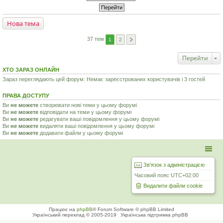
Нова тема
37 тем
1
2
Перейти
ХТО ЗАРАЗ ОНЛАЙН
Зараз переглядають цей форум: Немає зареєстрованих користувачів і 3 гостей
ПРАВА ДОСТУПУ
Ви
не можете
створювати нові теми у цьому форумі
Ви
не можете
відповідати на теми у цьому форумі
Ви
не можете
редагувати ваші повідомлення у цьому форумі
Ви
не можете
видаляти ваші повідомлення у цьому форумі
Ви
не можете
додавати файли у цьому форумі
Зв'язок з адміністрацією
Часовий пояс
UTC+02:00
Видалити файли cookie
Працює на
phpBB
® Forum Software © phpBB Limited
Український переклад © 2005-2019
Українська підтримка phpBB