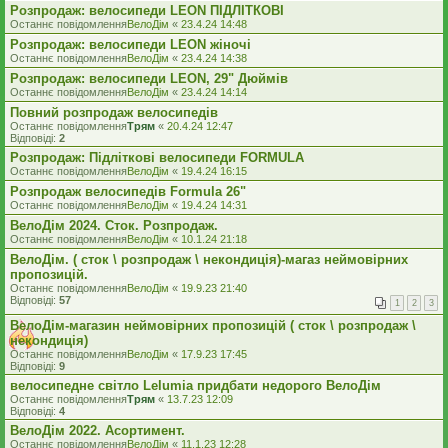
Розпродаж: велосипеди LEON ПІДЛІТКОВІ
Останнє повідомлення
ВелоДім
«
23.4.24 14:48
Розпродаж: велосипеди LEON жіночі
Останнє повідомлення
ВелоДім
«
23.4.24 14:38
Розпродаж: велосипеди LEON, 29" Дюймів
Останнє повідомлення
ВелоДім
«
23.4.24 14:14
Повний розпродаж велосипедів
Останнє повідомлення
Трям
«
20.4.24 12:47
Відповіді:
2
Розпродаж: Підліткові велосипеди FORMULA
Останнє повідомлення
ВелоДім
«
19.4.24 16:15
Розпродаж велосипедів Formula 26"
Останнє повідомлення
ВелоДім
«
19.4.24 14:31
ВелоДім 2024. Сток. Розпродаж.
Останнє повідомлення
ВелоДім
«
10.1.24 21:18
ВелоДім. ( сток \ розпродаж \ некондиція)-магаз неймовірних
пропозицій.
Останнє повідомлення
ВелоДім
«
19.9.23 21:40
Відповіді:
57
1
2
3
ВелоДім-магазин неймовірних пропозицій ( сток \ розпродаж \
некондиція)
Останнє повідомлення
ВелоДім
«
17.9.23 17:45
Відповіді:
9
велосипедне світло Lelumia придбати недорого ВелоДім
Останнє повідомлення
Трям
«
13.7.23 12:09
Відповіді:
4
ВелоДім 2022. Асортимент.
Останнє повідомлення
ВелоДім
«
11.1.23 12:28