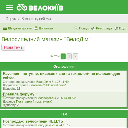
Форум
Велосипедний магазин "ВелоДім"
Швидкий доступ
Допомога
Пошук
Реєстрація
Вхід
Велосипедний магазин "ВелоДім"
Нова тема
37 тем
1
2
Оголошення
Ravemen - потужне, високоякісне та технологічне велосипедне
світло
Останнє повідомлення
ВелоДім
«
6.1.23 11:40
Доданов
iнтернет - магазин *Velosiped.com*
Відповіді:
15
Правила форуму
Останнє повідомлення
Велопортал
«
20.6.14 04:52
Доданов
Покатушки ( покатеньки)
Відповіді:
2
Тем
Розпродаж: велосипеди KELLYS
Останнє повідомлення
ВелоДім
«
23.4.24 15:17