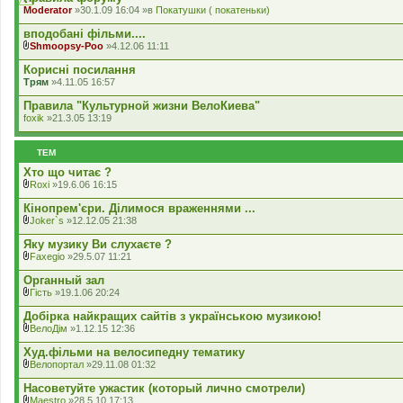
е
л
Moderator
»30.1.09 16:04 »в
Покатушки ( покатеньки)
н
а
н
д
вподобані фільми....
я
е
Shmoopsy-Poo
»4.12.06 11:11
н
В
н
к
Корисні посилання
я
л
Трям
»4.11.05 16:57
а
д
Правила "Культурной жизни ВелоКиева"
е
foxik
»21.3.05 13:19
н
н
я
ТЕМ
Хто що читає ?
Roxi
»19.6.06 16:15
В
к
Кінопрем'єри. Ділимося враженнями ...
л
Joker`s
»12.12.05 21:38
а
В
д
к
Яку музику Ви слухаєте ?
е
л
Faxegio
»29.5.07 11:21
н
а
В
н
д
к
Органный зал
я
е
л
Гість
»19.1.06 20:24
н
а
В
н
д
к
Добірка найкращих сайтів з українською музикою!
я
е
л
ВелоДім
»1.12.15 12:36
н
а
В
н
д
к
Худ.фільми на велосипедну тематику
я
е
л
Велопортал
»29.11.08 01:32
н
а
В
н
д
к
Насоветуйте ужастик (который лично смотрели)
я
е
л
Maestro
»28.5.10 17:13
н