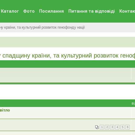
Каталог
Фото
Посилання
Питання та вiдповiдi
Контак
у країни, та культурний розвиток генофонду нації
 спадщину країни, та культурний розвиток гено
В
вітло
1
2
3
4
5
6