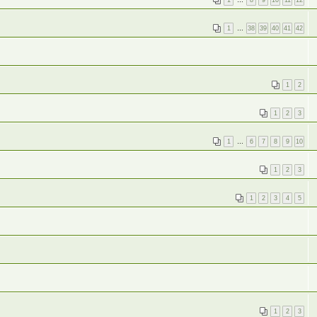
1
…
8
9
10
11
12
1
…
38
39
40
41
42
1
2
1
2
3
1
…
6
7
8
9
10
1
2
3
1
2
3
4
5
1
2
3