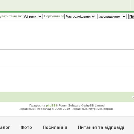
увати теми за:
Сортувати за
Працює на
phpBB
® Forum Software © phpBB Limited
Український переклад © 2005-2019
Українська підтримка phpBB
алог
Фото
Посилання
Питання та вiдповiдi