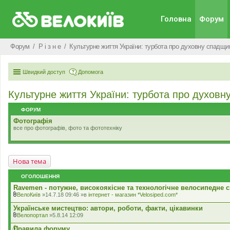
Головна
Форум
Форум
Р i з н е
Культурне життя України: турбота про духовну спадщин
Швидкий доступ
Допомога
Культурне життя України: турбота про духовну
ФОРУМ
Фотографія
все про фотографів, фото та фототехніку
Нова тема
ОГОЛОШЕННЯ
Ravemen - потужне, високоякісне та технологічне велосипедне с
ВелоКиїв
»14.7.18 09:46 »в
iнтернет - магазин *Velosiped.com*
В
к
Українське мистецтво: автори, роботи, факти, цікавинки
л
Велопортал
»5.8.14 12:09
а
В
д
к
Правила форуму