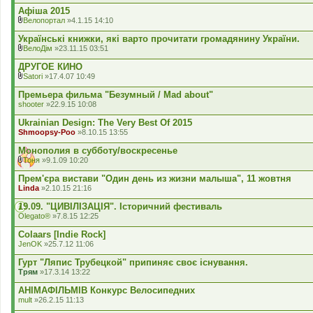
Афіша 2015
Велопортал
»4.1.15 14:10
В
к
Українські книжки, які варто прочитати громадянину України.
л
ВелоДім
»23.11.15 03:51
а
В
д
к
ДРУГОЕ КИНО
е
л
Satori
»17.4.07 10:49
н
а
В
н
д
к
Премьера фильма "Безумный / Mad about"
я
е
л
shooter
»22.9.15 10:08
н
а
н
д
Ukrainian Design: The Very Best Of 2015
я
е
Shmoopsy-Poo
»8.10.15 13:55
н
н
Монополия в субботу/воскресенье
я
Тоня
»9.1.09 10:20
В
к
Прем'єра вистави "Один день из жизни малыша", 11 жовтня
л
Linda
»2.10.15 21:16
а
д
19.09. "ЦИВІЛІЗАЦІЯ". Історичний фестиваль
е
Olegato®
»7.8.15 12:25
н
н
Colaars [Indie Rock]
я
JenOK
»25.7.12 11:06
Гурт "Ляпис Трубецкой" припиняє своє існування.
Трям
»17.3.14 13:22
АНІМАФІЛЬМІВ Конкурс Велосипедних
mult
»26.2.15 11:13