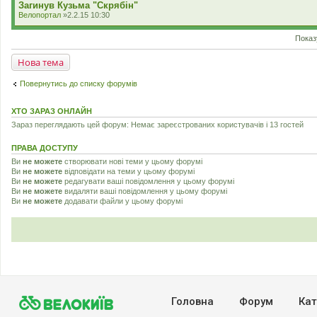
Загинув Кузьма "Скрябін"
Велопортал
»2.2.15 10:30
Показ
Нова тема
Повернутись до списку форумів
ХТО ЗАРАЗ ОНЛАЙН
Зараз переглядають цей форум: Немає зареєстрованих користувачів і 13 гостей
ПРАВА ДОСТУПУ
Ви
не можете
створювати нові теми у цьому форумі
Ви
не можете
відповідати на теми у цьому форумі
Ви
не можете
редагувати ваші повідомлення у цьому форумі
Ви
не можете
видаляти ваші повідомлення у цьому форумі
Ви
не можете
додавати файли у цьому форумі
Головна
Форум
Кат