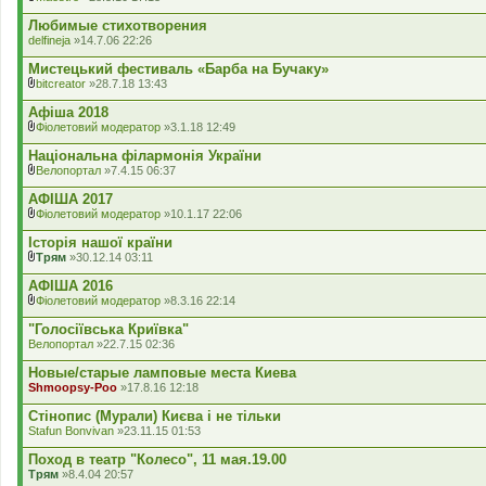
а
В
н
д
к
Любимые стихотворения
я
е
л
delfineja
»14.7.06 22:26
н
а
н
д
Мистецький фестиваль «Барба на Бучаку»
я
е
bitcreator
»28.7.18 13:43
н
В
н
к
Афіша 2018
я
л
Фіолетовий модератор
»3.1.18 12:49
а
В
д
к
Національна філармонія України
е
л
Велопортал
»7.4.15 06:37
н
а
В
н
д
к
АФІША 2017
я
е
л
Фіолетовий модератор
»10.1.17 22:06
н
а
В
н
д
к
Iсторiя нашої країни
я
е
л
Трям
»30.12.14 03:11
н
а
В
н
д
к
АФІША 2016
я
е
л
Фіолетовий модератор
»8.3.16 22:14
н
а
В
н
д
к
"Голосіївська Криївка"
я
е
л
Велопортал
»22.7.15 02:36
н
а
н
д
Новые/старые ламповые места Киева
я
е
Shmoopsy-Poo
»17.8.16 12:18
н
н
Стінопис (Мурали) Києва і не тільки
я
Stafun Bonvivan
»23.11.15 01:53
Поход в театр "Колесо", 11 мая.19.00
Трям
»8.4.04 20:57