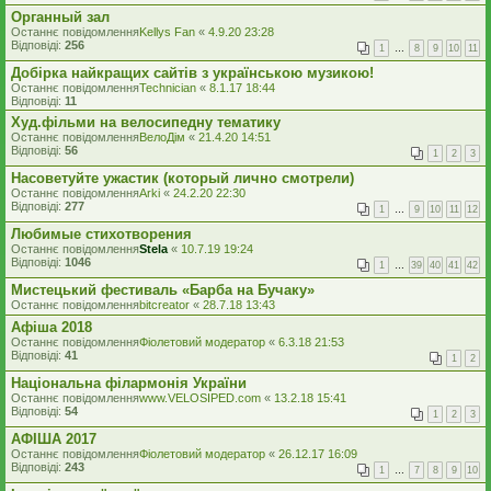
Органный зал
Останнє повідомлення
Kellys Fan
«
4.9.20 23:28
Відповіді:
256
1
…
8
9
10
11
Добірка найкращих сайтів з українською музикою!
Останнє повідомлення
Technician
«
8.1.17 18:44
Відповіді:
11
Худ.фільми на велосипедну тематику
Останнє повідомлення
ВелоДім
«
21.4.20 14:51
Відповіді:
56
1
2
3
Насоветуйте ужастик (который лично смотрели)
Останнє повідомлення
Arki
«
24.2.20 22:30
Відповіді:
277
1
…
9
10
11
12
Любимые стихотворения
Останнє повідомлення
Stela
«
10.7.19 19:24
Відповіді:
1046
1
…
39
40
41
42
Мистецький фестиваль «Барба на Бучаку»
Останнє повідомлення
bitcreator
«
28.7.18 13:43
Афіша 2018
Останнє повідомлення
Фіолетовий модератор
«
6.3.18 21:53
Відповіді:
41
1
2
Національна філармонія України
Останнє повідомлення
www.VELOSIPED.com
«
13.2.18 15:41
Відповіді:
54
1
2
3
АФІША 2017
Останнє повідомлення
Фіолетовий модератор
«
26.12.17 16:09
Відповіді:
243
1
…
7
8
9
10