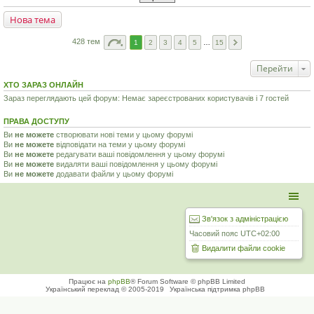
Нова тема
428 тем
1
2
3
4
5
…
15
Перейти
ХТО ЗАРАЗ ОНЛАЙН
Зараз переглядають цей форум: Немає зареєстрованих користувачів і 7 гостей
ПРАВА ДОСТУПУ
Ви
не можете
створювати нові теми у цьому форумі
Ви
не можете
відповідати на теми у цьому форумі
Ви
не можете
редагувати ваші повідомлення у цьому форумі
Ви
не можете
видаляти ваші повідомлення у цьому форумі
Ви
не можете
додавати файли у цьому форумі
Зв'язок з адміністрацією
Часовий пояс
UTC+02:00
Видалити файли cookie
Працює на
phpBB
® Forum Software © phpBB Limited
Український переклад © 2005-2019
Українська підтримка phpBB