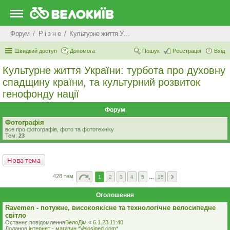
Форум
Р i з н е
Культурне життя України: турбота про духовну спадщину країни, та культурний розвиток генофонду нації
Швидкий доступ
Допомога
Пошук
Реєстрація
Вхід
Культурне життя України: турбота про духовну
спадщину країни, та культурний розвиток
генофонду нації
Форум
Фотографія
все про фотографів, фото та фототехніку
Тем:
23
Нова тема
428 тем
1
2
3
4
5
…
15
Оголошення
Ravemen - потужне, високоякісне та технологічне велосипедне
світло
Останнє повідомлення
ВелоДім
«
6.1.23 11:40
Доданов
iнтернет - магазин *Velosiped.com*