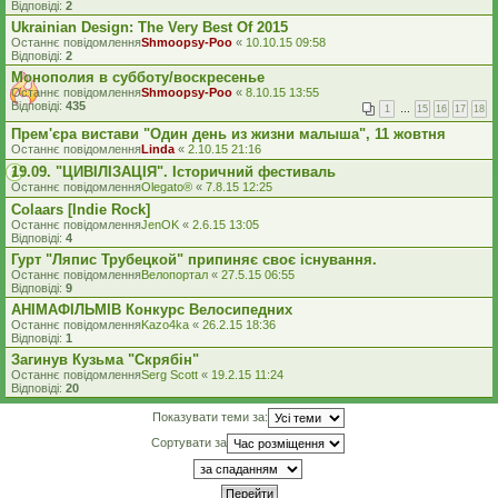
Відповіді:
2
Ukrainian Design: The Very Best Of 2015
Останнє повідомлення
Shmoopsy-Poo
«
10.10.15 09:58
Відповіді:
2
Монополия в субботу/воскресенье
Останнє повідомлення
Shmoopsy-Poo
«
8.10.15 13:55
Відповіді:
435
1
…
15
16
17
18
Прем'єра вистави "Один день из жизни малыша", 11 жовтня
Останнє повідомлення
Linda
«
2.10.15 21:16
19.09. "ЦИВІЛІЗАЦІЯ". Історичний фестиваль
Останнє повідомлення
Olegato®
«
7.8.15 12:25
Colaars [Indie Rock]
Останнє повідомлення
JenOK
«
2.6.15 13:05
Відповіді:
4
Гурт "Ляпис Трубецкой" припиняє своє існування.
Останнє повідомлення
Велопортал
«
27.5.15 06:55
Відповіді:
9
АНІМАФІЛЬМІВ Конкурс Велосипедних
Останнє повідомлення
Kazo4ka
«
26.2.15 18:36
Відповіді:
1
Загинув Кузьма "Скрябін"
Останнє повідомлення
Serg Scott
«
19.2.15 11:24
Відповіді:
20
Показувати теми за:
Сортувати за