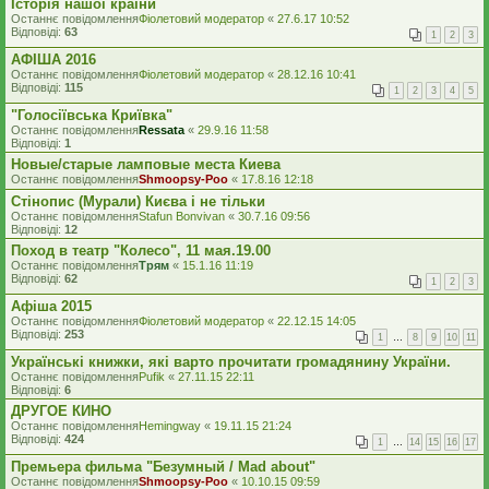
Iсторiя нашої країни
Останнє повідомлення
Фіолетовий модератор
«
27.6.17 10:52
Відповіді:
63
1
2
3
АФІША 2016
Останнє повідомлення
Фіолетовий модератор
«
28.12.16 10:41
Відповіді:
115
1
2
3
4
5
"Голосіївська Криївка"
Останнє повідомлення
Ressata
«
29.9.16 11:58
Відповіді:
1
Новые/старые ламповые места Киева
Останнє повідомлення
Shmoopsy-Poo
«
17.8.16 12:18
Стінопис (Мурали) Києва і не тільки
Останнє повідомлення
Stafun Bonvivan
«
30.7.16 09:56
Відповіді:
12
Поход в театр "Колесо", 11 мая.19.00
Останнє повідомлення
Трям
«
15.1.16 11:19
Відповіді:
62
1
2
3
Афіша 2015
Останнє повідомлення
Фіолетовий модератор
«
22.12.15 14:05
Відповіді:
253
1
…
8
9
10
11
Українські книжки, які варто прочитати громадянину України.
Останнє повідомлення
Pufik
«
27.11.15 22:11
Відповіді:
6
ДРУГОЕ КИНО
Останнє повідомлення
Hemingway
«
19.11.15 21:24
Відповіді:
424
1
…
14
15
16
17
Премьера фильма "Безумный / Mad about"
Останнє повідомлення
Shmoopsy-Poo
«
10.10.15 09:59