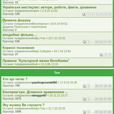
Відповіді:
15
Українське мистецтво: автори, роботи, факти, цікавинки
Останнє повідомлення
zipert
«
2.9.16 13:32
Відповіді:
126
1
2
3
4
5
6
Правила форуму
Останнє повідомлення
Велопортал
«
20.6.14 04:52
Доданов
Покатушки ( покатеньки)
Відповіді:
2
вподобані фільми....
Останнє повідомлення
Kellys Fan
«
23.7.21 23:02
Відповіді:
535
1
…
19
20
21
22
Корисні посилання
Останнє повідомлення
Марк Сабуров
«
24.7.16 13:50
Відповіді:
27
1
2
Правила "Культурной жизни ВелоКиева"
Останнє повідомлення
foxik
«
21.3.05 13:19
Тем
Хто що читає ?
Останнє повідомлення
paulinajozwiak992
«
17.9.23 15:38
Відповіді:
708
1
…
26
27
28
29
Кінопрем'єри. Ділимося враженнями ...
Останнє повідомлення
dengger87
«
20.11.22 10:17
Відповіді:
1675
1
…
65
66
67
68
Яку музику Ви слухаєте ?
Останнє повідомлення
Kellys Fan
«
21.7.22 22:59
Відповіді:
1695
1
…
65
66
67
68