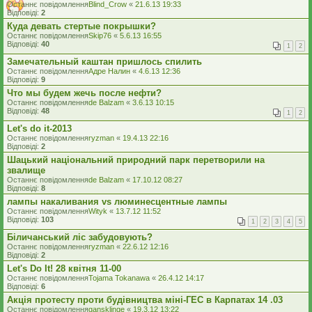
Останнє повідомлення
Blind_Crow
«
21.6.13 19:33
Відповіді:
2
Куда девать стертые покрышки?
Останнє повідомлення
Skip76
«
5.6.13 16:55
Відповіді:
40
1
2
Замечательный каштан пришлось спилить
Останнє повідомлення
Адре Налин
«
4.6.13 12:36
Відповіді:
9
Что мы будем жечь после нефти?
Останнє повідомлення
de Balzam
«
3.6.13 10:15
Відповіді:
48
1
2
Let's do it-2013
Останнє повідомлення
ryzman
«
19.4.13 22:16
Відповіді:
2
Шацький національний природний парк перетворили на
звалище
Останнє повідомлення
de Balzam
«
17.10.12 08:27
Відповіді:
8
лампы накаливания vs люминесцентные лампы
Останнє повідомлення
Wityk
«
13.7.12 11:52
Відповіді:
103
1
2
3
4
5
Біличанський ліс забудовують?
Останнє повідомлення
ryzman
«
22.6.12 12:16
Відповіді:
2
Let's Do It! 28 квітня 11-00
Останнє повідомлення
Tojama Tokanawa
«
26.4.12 14:17
Відповіді:
6
Акція протесту проти будівництва міні-ГЕС в Карпатах 14 .03
Останнє повідомлення
gansklinge
«
19.3.12 13:22