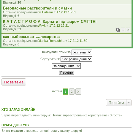
Відповіді:
10
Безопасные растворители и смазки
Останнє повідомлення
de Balzam
«
17.2.12 15:51
Відповіді:
6
К А Т А С Т Р О Ф А! Карпати під шаром СМІТТЯ!
Останнє повідомлення
Wityk
«
17.2.12 12:21
Відповіді:
33
1
2
как выбрасывать...лекарства
Останнє повідомлення
Dianka Romashka
«
17.2.12 11:50
Відповіді:
6
Показувати теми за:
Сортувати за
Нова тема
42 тем
1
2
Перейти
ХТО ЗАРАЗ ОНЛАЙН
Зараз переглядають цей форум: Немає зареєстрованих користувачів і 3 гостей
ПРАВА ДОСТУПУ
Ви
не можете
створювати нові теми у цьому форумі