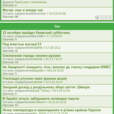
Доданов
Покатушки ( покатеньки)
Відповіді:
2
Мусор: наш и вокруг нас
Останнє повідомлення
DarrenSok
«
31.8.18 23:36
Відповіді:
66
1
2
3
Тем
12 октября пройдет Киевский субботник.
Останнє повідомлення
BarryMib
«
7.7.19 02:25
Відповіді:
3
Под властью мусора'13
Останнє повідомлення
Uda4nik
«
3.7.18 23:11
Відповіді:
11
Озеленение города своими руками
Останнє повідомлення
Uda4nik
«
21.2.17 22:27
Відповіді:
13
На Закарпатті знищують ліси, внесені до списку спадщини ЮНЕС
Останнє повідомлення
lisapedist
«
18.8.16 15:03
Відповіді:
3
Утилізація ртутних ламп (разова акція)
Останнє повідомлення
Uda4nik
«
13.5.16 13:14
Західний досвід у роздільному зборі сміття. Швеція.
Останнє повідомлення
Quick Thinker
«
24.4.16 12:20
Відповіді:
3
В Україні хочуть заборонити полімерні пакети
Останнє повідомлення
de Balzam
«
14.12.15 11:22
Відповіді:
17
Нічна температура в приміщеннях в різних країнах Європи
Останнє повідомлення
Alex_HYXT
«
12.12.15 22:41