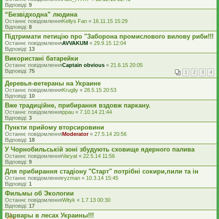
Відповіді:
9
“Безвідходна” людина
Останнє повідомлення
Kellys Fan
«
16.11.15 15:29
Відповіді:
8
Підтримати петицію про "Заборона промислового вилову риби!!!
Останнє повідомлення
AVVAKUM
«
29.9.15 12:04
Відповіді:
13
Використані батарейки
Останнє повідомлення
Captain obvious
«
21.6.15 20:05
Відповіді:
75
1
2
3
4
Деревья-ветераны на Украине
Останнє повідомлення
Krugliy
«
28.5.15 20:53
Відповіді:
10
Вже традиційне, прибирання вздовж паркану.
Останнє повідомлення
ppau
«
7.10.14 21:44
Відповіді:
3
Пункти прийому вторсировини
Останнє повідомлення
Moderator
«
27.5.14 20:56
Відповіді:
18
У Чорнобильській зоні збудують сховище ядерного палива
Останнє повідомлення
Varyat
«
22.5.14 11:56
Відповіді:
9
Для прибирання стадіону "Старт" потрібні сокири,пили та ін
Останнє повідомлення
ryzman
«
10.3.14 15:45
Відповіді:
1
Фильмы об Экологии
Останнє повідомлення
Wityk
«
1.7.13 00:30
Відповіді:
17
Варвары в лесах Украины!!!