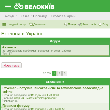
Форум
Р i з н е
Пісочниця
Екологiя в Україні
Швидкий доступ
Допомога
Пошук
Реєстрація
Вхід
Екологiя в Україні
Форум
4 колеса
автомобильные проблемы \ вопросы \ ответы \ заботы
Тем:
17
Нова тема
42 тем
1
2
Оголошення
Ravemen - потужне, високоякісне та технологічне велосипедне
світло
Останнє повідомлення
ВелоДім
«
6.1.23 11:40
Доданов
iнтернет - магазин *Velosiped.com*
Відповіді:
15
Правила форуму
Останнє повідомлення
Велопортал
«
20.6.14 04:52