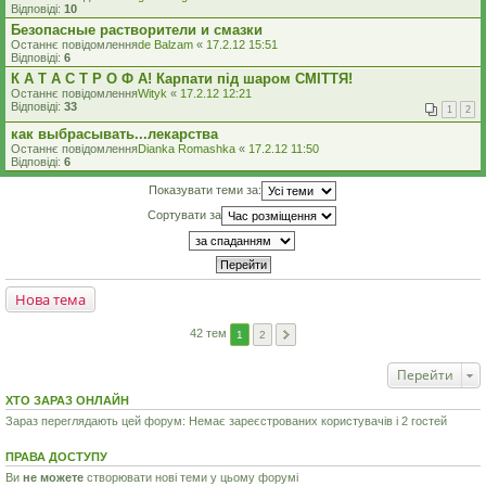
Відповіді:
10
Безопасные растворители и смазки
Останнє повідомлення
de Balzam
«
17.2.12 15:51
Відповіді:
6
К А Т А С Т Р О Ф А! Карпати під шаром СМІТТЯ!
Останнє повідомлення
Wityk
«
17.2.12 12:21
Відповіді:
33
1
2
как выбрасывать...лекарства
Останнє повідомлення
Dianka Romashka
«
17.2.12 11:50
Відповіді:
6
Показувати теми за:
Сортувати за
Нова тема
42 тем
1
2
Перейти
ХТО ЗАРАЗ ОНЛАЙН
Зараз переглядають цей форум: Немає зареєстрованих користувачів і 2 гостей
ПРАВА ДОСТУПУ
Ви
не можете
створювати нові теми у цьому форумі