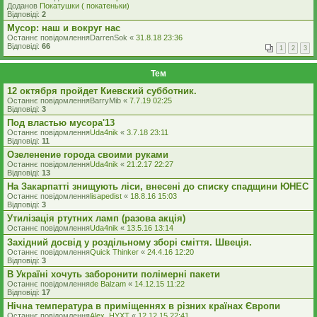
Доданов
Покатушки ( покатеньки)
Відповіді:
2
Мусор: наш и вокруг нас
Останнє повідомлення
DarrenSok
«
31.8.18 23:36
Відповіді:
66
1
2
3
Тем
12 октября пройдет Киевский субботник.
Останнє повідомлення
BarryMib
«
7.7.19 02:25
Відповіді:
3
Под властью мусора'13
Останнє повідомлення
Uda4nik
«
3.7.18 23:11
Відповіді:
11
Озеленение города своими руками
Останнє повідомлення
Uda4nik
«
21.2.17 22:27
Відповіді:
13
На Закарпатті знищують ліси, внесені до списку спадщини ЮНЕС
Останнє повідомлення
lisapedist
«
18.8.16 15:03
Відповіді:
3
Утилізація ртутних ламп (разова акція)
Останнє повідомлення
Uda4nik
«
13.5.16 13:14
Західний досвід у роздільному зборі сміття. Швеція.
Останнє повідомлення
Quick Thinker
«
24.4.16 12:20
Відповіді:
3
В Україні хочуть заборонити полімерні пакети
Останнє повідомлення
de Balzam
«
14.12.15 11:22
Відповіді:
17
Нічна температура в приміщеннях в різних країнах Європи
Останнє повідомлення
Alex_HYXT
«
12.12.15 22:41