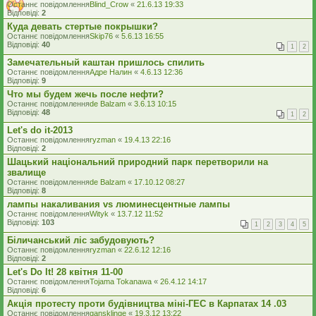
Останнє повідомлення
Blind_Crow
«
21.6.13 19:33
Відповіді:
2
Куда девать стертые покрышки?
Останнє повідомлення
Skip76
«
5.6.13 16:55
Відповіді:
40
1
2
Замечательный каштан пришлось спилить
Останнє повідомлення
Адре Налин
«
4.6.13 12:36
Відповіді:
9
Что мы будем жечь после нефти?
Останнє повідомлення
de Balzam
«
3.6.13 10:15
Відповіді:
48
1
2
Let's do it-2013
Останнє повідомлення
ryzman
«
19.4.13 22:16
Відповіді:
2
Шацький національний природний парк перетворили на
звалище
Останнє повідомлення
de Balzam
«
17.10.12 08:27
Відповіді:
8
лампы накаливания vs люминесцентные лампы
Останнє повідомлення
Wityk
«
13.7.12 11:52
Відповіді:
103
1
2
3
4
5
Біличанський ліс забудовують?
Останнє повідомлення
ryzman
«
22.6.12 12:16
Відповіді:
2
Let's Do It! 28 квітня 11-00
Останнє повідомлення
Tojama Tokanawa
«
26.4.12 14:17
Відповіді:
6
Акція протесту проти будівництва міні-ГЕС в Карпатах 14 .03
Останнє повідомлення
gansklinge
«
19.3.12 13:22