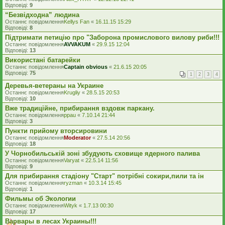
Відповіді:
9
“Безвідходна” людина
Останнє повідомлення
Kellys Fan
«
16.11.15 15:29
Відповіді:
8
Підтримати петицію про "Заборона промислового вилову риби!!!
Останнє повідомлення
AVVAKUM
«
29.9.15 12:04
Відповіді:
13
Використані батарейки
Останнє повідомлення
Captain obvious
«
21.6.15 20:05
Відповіді:
75
1
2
3
4
Деревья-ветераны на Украине
Останнє повідомлення
Krugliy
«
28.5.15 20:53
Відповіді:
10
Вже традиційне, прибирання вздовж паркану.
Останнє повідомлення
ppau
«
7.10.14 21:44
Відповіді:
3
Пункти прийому вторсировини
Останнє повідомлення
Moderator
«
27.5.14 20:56
Відповіді:
18
У Чорнобильській зоні збудують сховище ядерного палива
Останнє повідомлення
Varyat
«
22.5.14 11:56
Відповіді:
9
Для прибирання стадіону "Старт" потрібні сокири,пили та ін
Останнє повідомлення
ryzman
«
10.3.14 15:45
Відповіді:
1
Фильмы об Экологии
Останнє повідомлення
Wityk
«
1.7.13 00:30
Відповіді:
17
Варвары в лесах Украины!!!