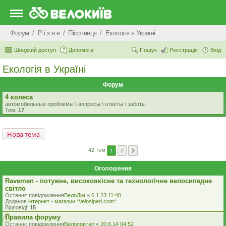
Форум
Р i з н е
Пісочниця
Екологiя в Україні
Швидкий доступ
Допомога
Пошук
Реєстрація
Вхід
Екологiя в Україні
Форум
4 колеса
автомобильные проблемы \ вопросы \ ответы \ заботы
Тем:
17
Нова тема
42 тем
1
2
Оголошення
Ravemen - потужне, високоякісне та технологічне велосипедне
світло
Останнє повідомлення
ВелоДім
«
6.1.23 11:40
Доданов
iнтернет - магазин *Velosiped.com*
Відповіді:
15
Правила форуму
Останнє повідомлення
Велопортал
«
20.6.14 04:52