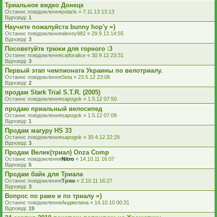
Триальное видео Донецк
Останнє повідомлення
polaris
«
7.11.13 13:13
Відповіді:
1
Научите пожалуйста bunny hop'у =)
Останнє повідомлення
alexey982
«
29.9.13 14:55
Відповіді:
3
Посоветуйте трюки для горного :3
Останнє повідомлення
catforalice
«
30.9.12 23:31
Відповіді:
3
Первый этап чемпионата Украины по велотриалу.
Останнє повідомлення
Seta
«
23.5.12 23:08
Відповіді:
2
продам Stark Trial S.T.R. (2005)
Останнє повідомлення
sapogok
«
1.5.12 07:50
продаю приальный велосипед
Останнє повідомлення
sapogok
«
1.5.12 07:09
Відповіді:
1
Продам магуру HS 33
Останнє повідомлення
sapogok
«
30.4.12 22:29
Відповіді:
3
Продам Велик(триал) Onza Comp
Останнє повідомлення
Nitro
«
14.10.11 16:07
Відповіді:
5
Продам байк для Триала
Останнє повідомлення
Трям
«
2.10.11 16:27
Відповіді:
3
Вопрос по раме и по триалу =)
Останнє повідомлення
Анджелина
«
14.10.10 00:31
Відповіді:
19