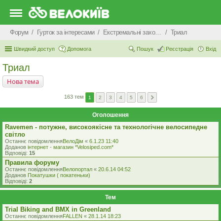
Форум
Гурток за інтересами
Екстремальні захоплення
Триал
Швидкий доступ
Допомога
Пошук
Реєстрація
Вхід
Триал
Нова тема
163 тем
1
2
3
4
5
6
Оголошення
Ravemen - потужне, високоякісне та технологічне велосипедне
світло
Останнє повідомлення
ВелоДім
«
6.1.23 11:40
Доданов
iнтернет - магазин *Velosiped.com*
Відповіді:
15
Правила форуму
Останнє повідомлення
Велопортал
«
20.6.14 04:52
Доданов
Покатушки ( покатеньки)
Відповіді:
2
Тем
Trial Biking and BMX in Greenland
Останнє повідомлення
FALLEN
«
28.1.14 18:23