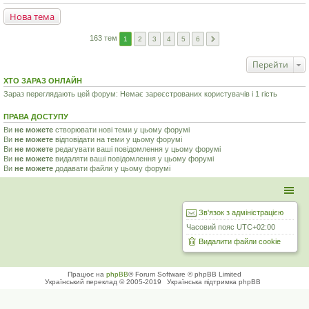
Нова тема
163 тем
1
2
3
4
5
6
Перейти
ХТО ЗАРАЗ ОНЛАЙН
Зараз переглядають цей форум: Немає зареєстрованих користувачів і 1 гість
ПРАВА ДОСТУПУ
Ви
не можете
створювати нові теми у цьому форумі
Ви
не можете
відповідати на теми у цьому форумі
Ви
не можете
редагувати ваші повідомлення у цьому форумі
Ви
не можете
видаляти ваші повідомлення у цьому форумі
Ви
не можете
додавати файли у цьому форумі
Зв'язок з адміністрацією
Часовий пояс
UTC+02:00
Видалити файли cookie
Працює на
phpBB
® Forum Software © phpBB Limited
Український переклад © 2005-2019
Українська підтримка phpBB