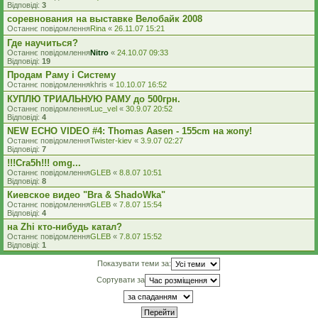
Відповіді:
3
соревнования на выставке Велобайк 2008
Останнє повідомлення
Rina
«
26.11.07 15:21
Где научиться?
Останнє повідомлення
Nitro
«
24.10.07 09:33
Відповіді:
19
Продам Раму і Систему
Останнє повідомлення
khris
«
10.10.07 16:52
КУПЛЮ ТРИАЛЬНУЮ РАМУ до 500грн.
Останнє повідомлення
Luc_vel
«
30.9.07 20:52
Відповіді:
4
NEW ECHO VIDEO #4: Thomas Aasen - 155cm на жопу!
Останнє повідомлення
Twister-kiev
«
3.9.07 02:27
Відповіді:
7
!!!Cra5h!!! omg...
Останнє повідомлення
GLEB
«
8.8.07 10:51
Відповіді:
8
Киевское видео "Bra & ShadoWka"
Останнє повідомлення
GLEB
«
7.8.07 15:54
Відповіді:
4
на Zhi кто-нибудь катал?
Останнє повідомлення
GLEB
«
7.8.07 15:52
Відповіді:
1
Показувати теми за:
Сортувати за