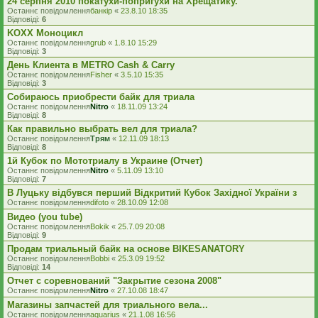
24 серпня 2010 покатухи-попригухи на Хрещатику.
Останнє повідомлення
банкір
«
23.8.10 18:35
Відповіді:
6
KOXX Моноцикл
Останнє повідомлення
grub
«
1.8.10 15:29
Відповіді:
3
День Клиента в METRO Cash & Carry
Останнє повідомлення
Fisher
«
3.5.10 15:35
Відповіді:
3
Собираюсь приобрести байк для триала
Останнє повідомлення
Nitro
«
18.11.09 13:24
Відповіді:
8
Как правильно выбрать вел для триала?
Останнє повідомлення
Трям
«
12.11.09 18:13
Відповіді:
8
1й Кубок по Мототриалу в Украине (Отчет)
Останнє повідомлення
Nitro
«
5.11.09 13:10
Відповіді:
7
В Луцьку відбувся перший Відкритий Кубок Західної України з
Останнє повідомлення
difoto
«
28.10.09 12:08
Видео (you tube)
Останнє повідомлення
Bokik
«
25.7.09 20:08
Відповіді:
9
Продам триальный байк на основе BIKESANATORY
Останнє повідомлення
Bobbi
«
25.3.09 19:52
Відповіді:
14
Отчет с соревнований "Закрытие сезона 2008"
Останнє повідомлення
Nitro
«
27.10.08 18:47
Магазины запчастей для триального вела...
Останнє повідомлення
aquarius
«
21.1.08 16:56