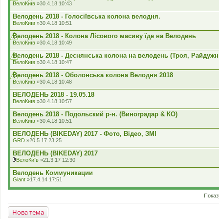
ВелоКиїв
»30.4.18 10:43
Велодень 2018 - Голосіївська колона велодня.
ВелоКиїв
»30.4.18 10:51
Велодень 2018 - Колона Лісового масиву їде на Велодень
ВелоКиїв
»30.4.18 10:49
Велодень 2018 - Деснянська колона на велодень (Троя, Райдужн
ВелоКиїв
»30.4.18 10:47
Велодень 2018 - Оболонська колона Велодня 2018
ВелоКиїв
»30.4.18 10:48
ВЕЛОДЕНЬ 2018 - 19.05.18
ВелоКиїв
»30.4.18 10:57
Велодень 2018 - Подольский р-н. (Виноградар & КО)
ВелоКиїв
»30.4.18 10:51
ВЕЛОДЕНЬ (BIKEDAY) 2017 - Фото, Відео, ЗМІ
GRD
»20.5.17 23:25
ВЕЛОДЕНЬ (BIKEDAY) 2017
ВелоКиїв
»21.3.17 12:30
В
к
Велодень Коммуникации
л
Giant
»17.4.14 17:51
а
д
е
Показ
н
н
Нова тема
я