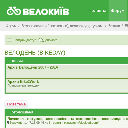
Головна
Форум
Форум
Велопокатушки ( покатеньки), велопоходи, туризм.
Заходи
В
Швидкий доступ
Допомога
ВЕЛОДЕНЬ (BIKEDAY)
ФОРУМ
Архів ВелоДень 2007 - 2014
Архив Bike2Work
Прародитель велодня
Нова тема
ОГОЛОШЕННЯ
Ravemen - потужне, високоякісне та технологічне велосипедне с
ВелоКиїв
»14.7.18 09:46 »в
iнтернет - магазин *Velosiped.com*
В