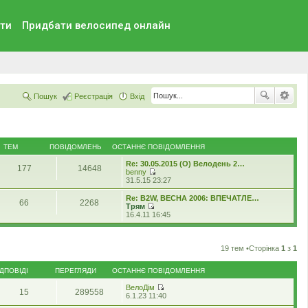
ти
Придбати велосипед онлайн
Пошук
Реєстрація
Вхід
ТЕМ
ПОВІДОМЛЕНЬ
ОСТАННЄ ПОВІДОМЛЕННЯ
Re: 30.05.2015 (O) Велодень 2…
177
14648
benny
П
31.5.15 23:27
е
р
Re: B2W, ВЕСНА 2006: ВПЕЧАТЛЕ…
66
2268
е
Трям
г
П
16.4.11 16:45
л
е
я
р
н
е
у
г
19 тем •Сторінка
1
з
1
т
л
и
я
о
ІДПОВІДІ
ПЕРЕГЛЯДИ
ОСТАННЄ ПОВІДОМЛЕННЯ
н
с
у
т
ВелоДім
т
15
289558
а
П
6.1.23 11:40
и
н
е
о