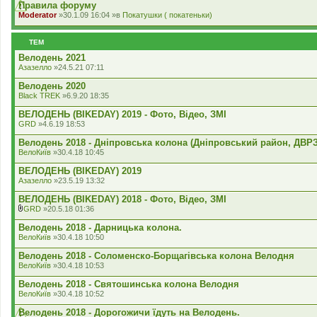
к
Правила форуму
л
Moderator
»30.1.09 16:04 »в
Покатушки ( покатеньки)
а
д
е
ТЕМ
н
н
Велодень 2021
я
Азазелло
»24.5.21 07:11
Велодень 2020
Black TREK
»6.9.20 18:35
ВЕЛОДЕНЬ (BIKEDAY) 2019 - Фото, Відео, ЗМІ
GRD
»4.6.19 18:53
Велодень 2018 - Дніпровська колона (Дніпровський район, ДВРЗ
ВелоКиїв
»30.4.18 10:45
ВЕЛОДЕНЬ (BIKEDAY) 2019
Азазелло
»23.5.19 13:32
ВЕЛОДЕНЬ (BIKEDAY) 2018 - Фото, Відео, ЗМІ
GRD
»20.5.18 01:36
В
к
Велодень 2018 - Дарницька колона.
л
ВелоКиїв
»30.4.18 10:50
а
д
Велодень 2018 - Соломенско-Борщагівська колона Велодня
е
ВелоКиїв
»30.4.18 10:53
н
н
Велодень 2018 - Святошинська колона Велодня
я
ВелоКиїв
»30.4.18 10:52
Велодень 2018 - Дорогожичи їдуть на Велодень.