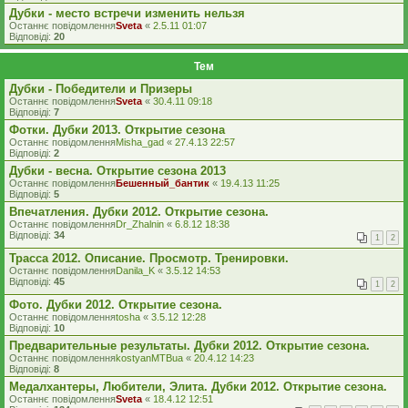
Дубки - место встречи изменить нельзя
Останнє повідомлення
Sveta
«
2.5.11 01:07
Відповіді:
20
Тем
Дубки - Победители и Призеры
Останнє повідомлення
Sveta
«
30.4.11 09:18
Відповіді:
7
Фотки. Дубки 2013. Открытие сезона
Останнє повідомлення
Misha_gad
«
27.4.13 22:57
Відповіді:
2
Дубки - весна. Открытие сезона 2013
Останнє повідомлення
Бешенный_бантик
«
19.4.13 11:25
Відповіді:
5
Впечатления. Дубки 2012. Открытие сезона.
Останнє повідомлення
Dr_Zhalnin
«
6.8.12 18:38
Відповіді:
34
1
2
Трасса 2012. Описание. Просмотр. Тренировки.
Останнє повідомлення
Danila_K
«
3.5.12 14:53
Відповіді:
45
1
2
Фото. Дубки 2012. Открытие сезона.
Останнє повідомлення
tosha
«
3.5.12 12:28
Відповіді:
10
Предварительные результаты. Дубки 2012. Открытие сезона.
Останнє повідомлення
kostyanMTBua
«
20.4.12 14:23
Відповіді:
8
Медалхантеры, Любители, Элита. Дубки 2012. Открытие сезона.
Останнє повідомлення
Sveta
«
18.4.12 12:51