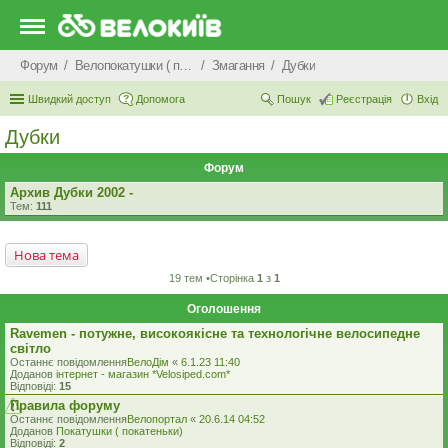
Форум
Велопокатушки ( покатеньки), велопоходи, туризм.
Змагання
Дубки
Швидкий доступ
Допомога
Пошук
Реєстрація
Вхід
Дубки
Форум
Архив Дубки 2002 -
Тем:
111
Нова тема
19 тем •Сторінка
1
з
1
Оголошення
Ravemen - потужне, високоякісне та технологічне велосипедне
світло
Останнє повідомлення
ВелоДім
«
6.1.23 11:40
Доданов
iнтернет - магазин *Velosiped.com*
Відповіді:
15
Правила форуму
Останнє повідомлення
Велопортал
«
20.6.14 04:52
Доданов
Покатушки ( покатеньки)
Відповіді:
2