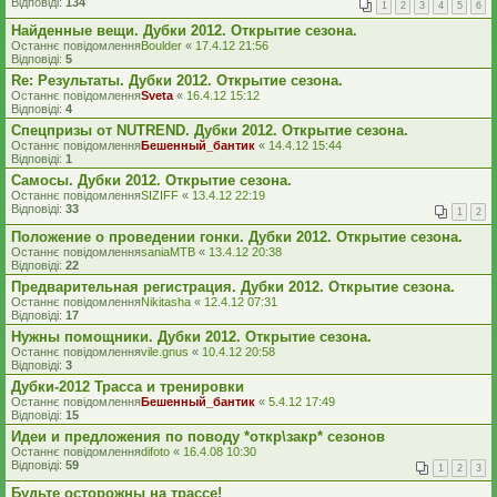
Відповіді:
134
1
2
3
4
5
6
Найденные вещи. Дубки 2012. Открытие сезона.
Останнє повідомлення
Boulder
«
17.4.12 21:56
Відповіді:
5
Re: Результаты. Дубки 2012. Открытие сезона.
Останнє повідомлення
Sveta
«
16.4.12 15:12
Відповіді:
4
Спецпризы от NUTREND. Дубки 2012. Открытие сезона.
Останнє повідомлення
Бешенный_бантик
«
14.4.12 15:44
Відповіді:
1
Самосы. Дубки 2012. Открытие сезона.
Останнє повідомлення
SIZIFF
«
13.4.12 22:19
Відповіді:
33
1
2
Положение о проведении гонки. Дубки 2012. Открытие сезона.
Останнє повідомлення
saniaMTB
«
13.4.12 20:38
Відповіді:
22
Предварительная регистрация. Дубки 2012. Открытие сезона.
Останнє повідомлення
Nikitasha
«
12.4.12 07:31
Відповіді:
17
Нужны помощники. Дубки 2012. Открытие сезона.
Останнє повідомлення
vile.gnus
«
10.4.12 20:58
Відповіді:
3
Дубки-2012 Трасса и тренировки
Останнє повідомлення
Бешенный_бантик
«
5.4.12 17:49
Відповіді:
15
Идеи и предложения по поводу *откр\закр* сезонов
Останнє повідомлення
difoto
«
16.4.08 10:30
Відповіді:
59
1
2
3
Будьте осторожны на трассе!