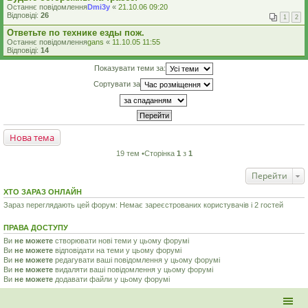
Останнє повідомлення
Dmi3y
«
21.10.06 09:20
Відповіді:
26
1
2
Ответьте по технике езды пож.
Останнє повідомлення
gans
«
11.10.05 11:55
Відповіді:
14
Показувати теми за:
Сортувати за
Нова тема
19 тем •Сторінка
1
з
1
Перейти
ХТО ЗАРАЗ ОНЛАЙН
Зараз переглядають цей форум: Немає зареєстрованих користувачів і 2 гостей
ПРАВА ДОСТУПУ
Ви
не можете
створювати нові теми у цьому форумі
Ви
не можете
відповідати на теми у цьому форумі
Ви
не можете
редагувати ваші повідомлення у цьому форумі
Ви
не можете
видаляти ваші повідомлення у цьому форумі
Ви
не можете
додавати файли у цьому форумі