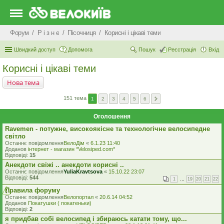
Форум
Р i з н е
Пісочниця
Корисні і цікаві теми
Швидкий доступ
Допомога
Пошук
Реєстрація
Вхід
Корисні і цікаві теми
Нова тема
151 тема
1
2
3
4
5
6
Оголошення
Ravemen - потужне, високоякісне та технологічне велосипедне
світло
Останнє повідомлення
ВелоДім
«
6.1.23 11:40
Доданов
iнтернет - магазин *Velosiped.com*
Відповіді:
15
Анекдоти свіжі .. анекдоти корисні ..
Останнє повідомлення
YuliaKravtsova
«
15.10.22 23:07
Відповіді:
544
1
…
19
20
21
22
Правила форуму
Останнє повідомлення
Велопортал
«
20.6.14 04:52
Доданов
Покатушки ( покатеньки)
Відповіді:
2
я придбав собі велосипед і збираюсь катати тому, що...