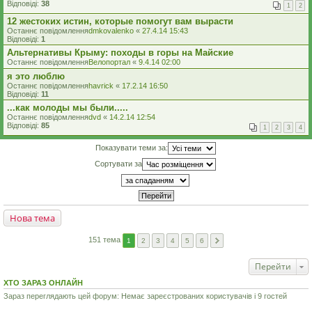
Відповіді:
38
1
2
12 жестоких истин, которые помогут вам вырасти
Останнє повідомлення
dmkovalenko
«
27.4.14 15:43
Відповіді:
1
Альтернативы Крыму: походы в горы на Майские
Останнє повідомлення
Велопортал
«
9.4.14 02:00
я это люблю
Останнє повідомлення
havrick
«
17.2.14 16:50
Відповіді:
11
...как молоды мы были.....
Останнє повідомлення
dvd
«
14.2.14 12:54
Відповіді:
85
1
2
3
4
Показувати теми за:
Сортувати за
Нова тема
151 тема
1
2
3
4
5
6
Перейти
ХТО ЗАРАЗ ОНЛАЙН
Зараз переглядають цей форум: Немає зареєстрованих користувачів і 9 гостей