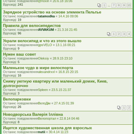
Останнє повідомлення
@noxin
«
20.6.18 16:06
Відповіді:
241
1
…
7
8
9
10
Зарядное устройство на основе элемента Пельтье
Останнє повідомлення
tatamodka
«
14.4.16 09:06
Відповіді:
19
Правила для велосипедистов
Останнє повідомлення
AVVAKUM
«
21.3.16 21:45
Відповіді:
96
1
2
3
4
Украли велосипед и что из этого вышло
Останнє повідомлення
gpsVELO
«
13.1.16 00:21
Відповіді:
9
Нужен ваш совет
Останнє повідомлення
Oleksiy
«
28.9.15 23:10
Відповіді:
5
Маленькое чудо в мире велоспорта
Останнє повідомлення
alexandrxxl
«
16.8.15 20:15
Відповіді:
16
Сниму уютную квартиру или маленький домик, Киев,
долгосрочно
Останнє повідомлення
Spleen
«
23.5.15 21:37
Відповіді:
3
Велопарковки
Останнє повідомлення
ВелоДім
«
27.4.15 01:39
Відповіді:
26
1
2
Новодворська Валерія Іллівна
Останнє повідомлення
Велопортал
«
22.8.14 04:46
Відповіді:
8
Ищется художественная школа для взрослых
Останнє повідомлення
nutii
«
30.4.14 11:23