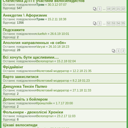
Статистика ДТП с участием велосипедистов
Останнє повідомлення
Трям
«
30.3.12 07:07
Відповіді:
547
1
…
19
20
21
22
Анекдотик \ Афоризмик
Останнє повідомлення
Трям
«
15.2.11 18:38
Відповіді:
1356
1
…
52
53
54
55
Подскажите
Останнє повідомлення
cluefish
«
26.6.19 10:01
Відповіді:
2
Апология направленных «в себя»
Останнє повідомлення
Varyat
«
26.10.18 18:23
Відповіді:
28
1
2
Всі хочуть бути щасливими....
Останнє повідомлення
Велопортал
«
15.2.18 02:04
Фрідайвінг
Останнє повідомлення
Фіолетовий модератор
«
12.2.18 21:35
Варто замислитися
Останнє повідомлення
Фіолетовий модератор
«
8.2.18 01:23
Джецунма Тензін Палмо
Останнє повідомлення
Фіолетовий модератор
«
27.1.18 11:33
Відповіді:
2
Допоможіть з бойлером
Останнє повідомлення
Кронштейн
«
1.7.17 20:00
Відповіді:
2
Фолькнери - двоколісні Хроніки
Останнє повідомлення
Велопортал
«
23.2.17 11:03
Відповіді:
8
Цікаві велосипеди