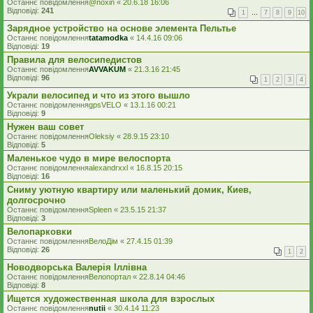
Останнє повідомлення
@noxin
«
20.6.18 16:06
Відповіді:
241
1
…
7
8
9
10
Зарядное устройство на основе элемента Пельтье
Останнє повідомлення
tatamodka
«
14.4.16 09:06
Відповіді:
19
Правила для велосипедистов
Останнє повідомлення
AVVAKUM
«
21.3.16 21:45
Відповіді:
96
1
2
3
4
Украли велосипед и что из этого вышло
Останнє повідомлення
gpsVELO
«
13.1.16 00:21
Відповіді:
9
Нужен ваш совет
Останнє повідомлення
Oleksiy
«
28.9.15 23:10
Відповіді:
5
Маленькое чудо в мире велоспорта
Останнє повідомлення
alexandrxxl
«
16.8.15 20:15
Відповіді:
16
Сниму уютную квартиру или маленький домик, Киев,
долгосрочно
Останнє повідомлення
Spleen
«
23.5.15 21:37
Відповіді:
3
Велопарковки
Останнє повідомлення
ВелоДім
«
27.4.15 01:39
Відповіді:
26
1
2
Новодворська Валерія Іллівна
Останнє повідомлення
Велопортал
«
22.8.14 04:46
Відповіді:
8
Ищется художественная школа для взрослых
Останнє повідомлення
nutii
«
30.4.14 11:23