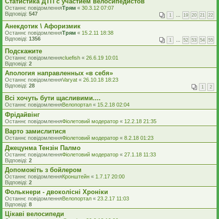
Статистика ДТП с участием велосипедистов
Останнє повідомлення
Трям
«
30.3.12 07:07
Відповіді:
547
1
…
19
20
21
22
Анекдотик \ Афоризмик
Останнє повідомлення
Трям
«
15.2.11 18:38
Відповіді:
1356
1
…
52
53
54
55
Подскажите
Останнє повідомлення
cluefish
«
26.6.19 10:01
Відповіді:
2
Апология направленных «в себя»
Останнє повідомлення
Varyat
«
26.10.18 18:23
Відповіді:
28
1
2
Всі хочуть бути щасливими....
Останнє повідомлення
Велопортал
«
15.2.18 02:04
Фрідайвінг
Останнє повідомлення
Фіолетовий модератор
«
12.2.18 21:35
Варто замислитися
Останнє повідомлення
Фіолетовий модератор
«
8.2.18 01:23
Джецунма Тензін Палмо
Останнє повідомлення
Фіолетовий модератор
«
27.1.18 11:33
Відповіді:
2
Допоможіть з бойлером
Останнє повідомлення
Кронштейн
«
1.7.17 20:00
Відповіді:
2
Фолькнери - двоколісні Хроніки
Останнє повідомлення
Велопортал
«
23.2.17 11:03
Відповіді:
8
Цікаві велосипеди