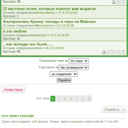
Відповіді:
38
1
2
12 жестоких истин, которые помогут вам вырасти
Останнє повідомлення
dmkovalenko
«
27.4.14 15:43
Відповіді:
1
Альтернативы Крыму: походы в горы на Майские
Останнє повідомлення
Велопортал
«
9.4.14 02:00
я это люблю
Останнє повідомлення
havrick
«
17.2.14 16:50
Відповіді:
11
...как молоды мы были.....
Останнє повідомлення
dvd
«
14.2.14 12:54
Відповіді:
85
1
2
3
4
Показувати теми за:
Сортувати за
Нова тема
151 тема
1
2
3
4
5
6
Перейти
ХТО ЗАРАЗ ОНЛАЙН
Зараз переглядають цей форум: Немає зареєстрованих користувачів і 7 гостей