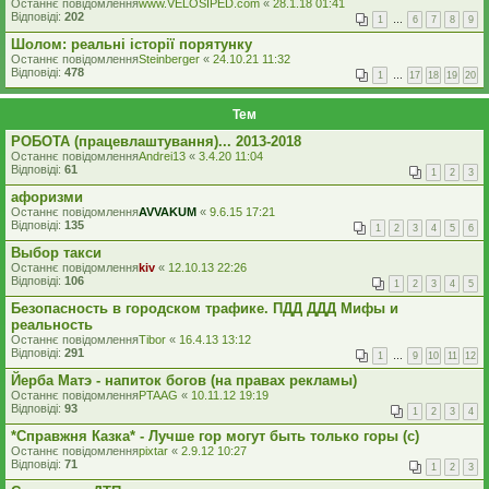
Останнє повідомлення
www.VELOSIPED.com
«
28.1.18 01:41
Відповіді:
202
1
…
6
7
8
9
Шолом: реальні історії порятунку
Останнє повідомлення
Steinberger
«
24.10.21 11:32
Відповіді:
478
1
…
17
18
19
20
Тем
РОБОТА (працевлаштування)... 2013-2018
Останнє повідомлення
Andrei13
«
3.4.20 11:04
Відповіді:
61
1
2
3
афоризми
Останнє повідомлення
AVVAKUM
«
9.6.15 17:21
Відповіді:
135
1
2
3
4
5
6
Выбор такси
Останнє повідомлення
kiv
«
12.10.13 22:26
Відповіді:
106
1
2
3
4
5
Безопасность в городском трафике. ПДД ДДД Мифы и
реальность
Останнє повідомлення
Tibor
«
16.4.13 13:12
Відповіді:
291
1
…
9
10
11
12
Йерба Матэ - напиток богов (на правах рекламы)
Останнє повідомлення
PTAAG
«
10.11.12 19:19
Відповіді:
93
1
2
3
4
*Справжня Казка* - Лучше гор могут быть только горы (с)
Останнє повідомлення
pixtar
«
2.9.12 10:27
Відповіді:
71
1
2
3