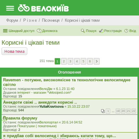
Форум
Р i з н е
Пісочниця
Корисні і цікаві теми
Швидкий доступ
Допомога
Пошук
Реєстрація
Вхід
Корисні і цікаві теми
Нова тема
151 тема
1
2
3
4
5
6
Оголошення
Ravemen - потужне, високоякісне та технологічне велосипедне
світло
Останнє повідомлення
ВелоДім
«
6.1.23 11:40
Доданов
iнтернет - магазин *Velosiped.com*
Відповіді:
15
Анекдоти свіжі .. анекдоти корисні ..
Останнє повідомлення
YuliaKravtsova
«
15.10.22 23:07
Відповіді:
544
1
…
19
20
21
22
Правила форуму
Останнє повідомлення
Велопортал
«
20.6.14 04:52
Доданов
Покатушки ( покатеньки)
Відповіді:
2
я придбав собі велосипед і збираюсь катати тому, що...