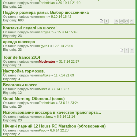
Останнє повідомлення
Technician
«
30.10.14 21:10
Відповіді:
12
Подбор размера рамы. Выбор шоссейника
Останнє повідомлення
romm
«
9.10.14 18:42
Відповіді:
683
1
…
25
26
27
28
Контактні педалі на шоссе!
Останнє повідомлення
sergiy-Ch
«
15.9.14 15:49
Відповіді:
23
аренда шоссера
Останнє повідомлення
zgyra1
«
12.8.14 23:00
Відповіді:
33
1
2
Tour de france 2014
Останнє повідомлення
Moderator
«
31.7.14 22:57
Відповіді:
11
Настройка тормозов.
Останнє повідомлення
na4bike
«
11.7.14 21:09
Відповіді:
3
Велогонки шоссе
Останнє повідомлення
Miker
«
3.7.14 13:37
Відповіді:
12
Good Morning Оболонь! (соше)
Останнє повідомлення
Technician
«
23.6.14 23:24
Відповіді:
20
Использование шоссера в качестве транспорта...
Останнє повідомлення
pirat.bmw
«
8.6.14 11:14
Відповіді:
23
Нічний парний 12 Hours RC Marathon (обговорення)
Останнє повідомлення
Popo
«
6.6.14 22:28
Відповіді:
2