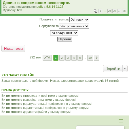
Допинг в современном велоспорте.
Останнє повідомлення
Lelik
«
5.6.14 11:27
Відповіді:
682
1
…
25
26
27
28
Показувати теми за:
Сортувати за
Нова тема
292 тем
1
2
3
4
5
…
10
Перейти
ХТО ЗАРАЗ ОНЛАЙН
Зараз переглядають цей форум: Немає зареєстрованих користувачів і 6 гостей
ПРАВА ДОСТУПУ
Ви
не можете
створювати нові теми у цьому форумі
Ви
не можете
відповідати на теми у цьому форумі
Ви
не можете
редагувати ваші повідомлення у цьому форумі
Ви
не можете
видаляти ваші повідомлення у цьому форумі
Ви
не можете
додавати файли у цьому форумі