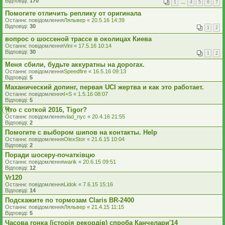
Відповіді:
170
1
…
4
5
6
7
Помогите отличить реплику от оригинала
Останнє повідомлення
Ляльвер
«
20.5.16 14:39
Відповіді:
30
1
2
вопрос о шоссеной трассе в околицах Киева
Останнє повідомлення
Vini
«
17.5.16 10:14
Відповіді:
30
1
2
Меня сбили, будьте аккуратны на дорогах.
Останнє повідомлення
Speedfire
«
16.5.16 09:13
Відповіді:
5
Маханический допинг, первая UCI жертва и как это работает.
Останнє повідомлення
I+S
«
1.5.16 08:07
Відповіді:
5
Что с соткой 2016, Tigor?
Останнє повідомлення
vlad_nyc
«
20.4.16 21:55
Відповіді:
2
Помогите с выбором шипов на контакты. Help
Останнє повідомлення
OlexStor
«
21.6.15 10:04
Відповіді:
2
Поради шосеру-початківцю
Останнє повідомлення
warik
«
20.6.15 09:51
Відповіді:
12
Vr120
Останнє повідомлення
Lidok
«
7.6.15 15:16
Відповіді:
14
Подскажите по тормозам Claris BR-2400
Останнє повідомлення
Ляльвер
«
21.4.15 11:15
Відповіді:
5
Часова гонка (історія рекордів) спроба Канчелари'14