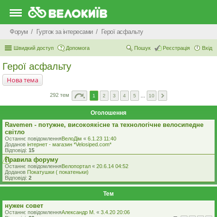
Форум
Гурток за інтересами
Герої асфальту
Швидкий доступ
Допомога
Пошук
Реєстрація
Вхід
Герої асфальту
Нова тема
292 тем
1
2
3
4
5
…
10
Оголошення
Ravemen - потужне, високоякісне та технологічне велосипедне
світло
Останнє повідомлення
ВелоДім
«
6.1.23 11:40
Доданов
iнтернет - магазин *Velosiped.com*
Відповіді:
15
Правила форуму
Останнє повідомлення
Велопортал
«
20.6.14 04:52
Доданов
Покатушки ( покатеньки)
Відповіді:
2
Тем
нужен совет
Останнє повідомлення
Александр М.
«
3.4.20 20:06