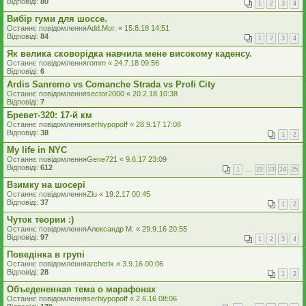
Відповіді:
80
1
2
3
4
Вибір гуми для шоссе.
Останнє повідомлення
Add.Mor.
«
15.8.18 14:51
Відповіді:
84
1
2
3
4
Як велика сковорідка навчила мене високому каденсу.
Останнє повідомлення
romm
«
24.7.18 09:56
Відповіді:
6
Ardis Sanremo vs Comanche Strada vs Profi City
Останнє повідомлення
sector2000
«
20.2.18 10:38
Відповіді:
7
Бревет-320: 17-й км
Останнє повідомлення
serhiypopoff
«
28.9.17 17:08
Відповіді:
38
1
2
My life in NYC
Останнє повідомлення
Gene721
«
9.6.17 23:09
Відповіді:
612
1
…
22
23
24
25
Взимку на шосері
Останнє повідомлення
Zlu
«
19.2.17 00:45
Відповіді:
37
1
2
Чуток теории :)
Останнє повідомлення
Александр М.
«
29.9.16 20:55
Відповіді:
97
1
2
3
4
Поведінка в групі
Останнє повідомлення
archerix
«
3.9.16 00:06
Відповіді:
28
1
2
Объедененная тема о марафонах
Останнє повідомлення
serhiypopoff
«
2.6.16 08:06