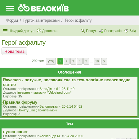
Форум
Гурток за інтересами
Герої асфальту
Швидкий доступ
Допомога
Пошук
Реєстрація
Вхід
Герої асфальту
Нова тема
292 тем
1
2
3
4
5
…
10
Оголошення
Ravemen - потужне, високоякісне та технологічне велосипедне
світло
Останнє повідомлення
ВелоДім
«
6.1.23 11:40
Доданов
iнтернет - магазин *Velosiped.com*
Відповіді:
15
Правила форуму
Останнє повідомлення
Велопортал
«
20.6.14 04:52
Доданов
Покатушки ( покатеньки)
Відповіді:
2
Тем
нужен совет
Останнє повідомлення
Александр М.
«
3.4.20 20:06