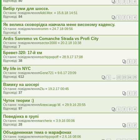
Відповіді:
80
1
2
3
4
Вибір гуми для шоссе.
Останнє повідомлення
Add.Mor.
«
15.8.18 14:51
Відповіді:
84
1
2
3
4
Як велика сковорідка навчила мене високому каденсу.
Останнє повідомлення
romm
«
24.7.18 09:56
Відповіді:
6
Ardis Sanremo vs Comanche Strada vs Profi City
Останнє повідомлення
sector2000
«
20.2.18 10:38
Відповіді:
7
Бревет-320: 17-й км
Останнє повідомлення
serhiypopoff
«
28.9.17 17:08
Відповіді:
38
1
2
My life in NYC
Останнє повідомлення
Gene721
«
9.6.17 23:09
Відповіді:
612
1
…
22
23
24
25
Взимку на шосері
Останнє повідомлення
Zlu
«
19.2.17 00:45
Відповіді:
37
1
2
Чуток теории :)
Останнє повідомлення
Александр М.
«
29.9.16 20:55
Відповіді:
97
1
2
3
4
Поведінка в групі
Останнє повідомлення
archerix
«
3.9.16 00:06
Відповіді:
28
1
2
Объедененная тема о марафонах
Останнє повідомлення
serhiypopoff
«
2.6.16 08:06