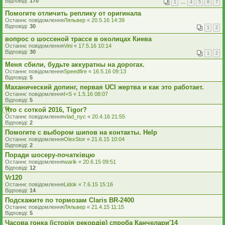
Відповіді:
170
1
…
4
5
6
7
Помогите отличить реплику от оригинала
Останнє повідомлення
Ляльвер
«
20.5.16 14:39
Відповіді:
30
1
2
вопрос о шоссеной трассе в околицах Киева
Останнє повідомлення
Vini
«
17.5.16 10:14
Відповіді:
30
1
2
Меня сбили, будьте аккуратны на дорогах.
Останнє повідомлення
Speedfire
«
16.5.16 09:13
Відповіді:
5
Маханический допинг, первая UCI жертва и как это работает.
Останнє повідомлення
I+S
«
1.5.16 08:07
Відповіді:
5
Что с соткой 2016, Tigor?
Останнє повідомлення
vlad_nyc
«
20.4.16 21:55
Відповіді:
2
Помогите с выбором шипов на контакты. Help
Останнє повідомлення
OlexStor
«
21.6.15 10:04
Відповіді:
2
Поради шосеру-початківцю
Останнє повідомлення
warik
«
20.6.15 09:51
Відповіді:
12
Vr120
Останнє повідомлення
Lidok
«
7.6.15 15:16
Відповіді:
14
Подскажите по тормозам Claris BR-2400
Останнє повідомлення
Ляльвер
«
21.4.15 11:15
Відповіді:
5
Часова гонка (історія рекордів) спроба Канчелари'14