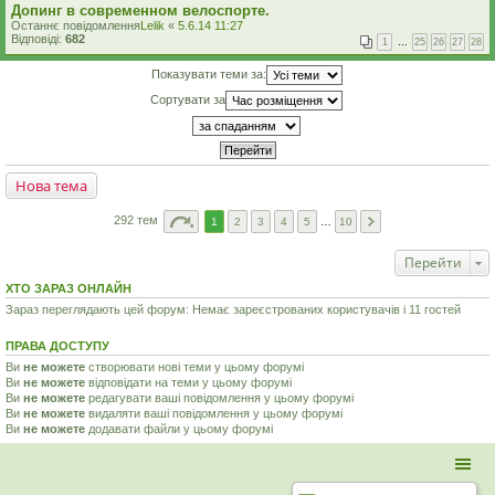
Допинг в современном велоспорте.
Останнє повідомлення
Lelik
«
5.6.14 11:27
Відповіді:
682
1
…
25
26
27
28
Показувати теми за:
Сортувати за
Нова тема
292 тем
1
2
3
4
5
…
10
Перейти
ХТО ЗАРАЗ ОНЛАЙН
Зараз переглядають цей форум: Немає зареєстрованих користувачів і 11 гостей
ПРАВА ДОСТУПУ
Ви
не можете
створювати нові теми у цьому форумі
Ви
не можете
відповідати на теми у цьому форумі
Ви
не можете
редагувати ваші повідомлення у цьому форумі
Ви
не можете
видаляти ваші повідомлення у цьому форумі
Ви
не можете
додавати файли у цьому форумі