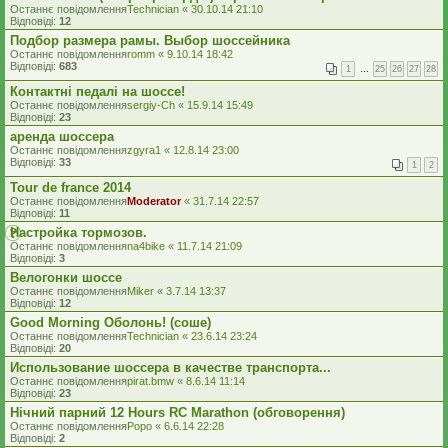
Останнє повідомлення
Technician
«
30.10.14 21:10
Відповіді:
12
Подбор размера рамы. Выбор шоссейника
Останнє повідомлення
romm
«
9.10.14 18:42
Відповіді:
683
1
…
25
26
27
28
Контактні педалі на шоссе!
Останнє повідомлення
sergiy-Ch
«
15.9.14 15:49
Відповіді:
23
аренда шоссера
Останнє повідомлення
zgyra1
«
12.8.14 23:00
Відповіді:
33
1
2
Tour de france 2014
Останнє повідомлення
Moderator
«
31.7.14 22:57
Відповіді:
11
Настройка тормозов.
Останнє повідомлення
na4bike
«
11.7.14 21:09
Відповіді:
3
Велогонки шоссе
Останнє повідомлення
Miker
«
3.7.14 13:37
Відповіді:
12
Good Morning Оболонь! (соше)
Останнє повідомлення
Technician
«
23.6.14 23:24
Відповіді:
20
Использование шоссера в качестве транспорта...
Останнє повідомлення
pirat.bmw
«
8.6.14 11:14
Відповіді:
23
Нічний парний 12 Hours RC Marathon (обговорення)
Останнє повідомлення
Popo
«
6.6.14 22:28
Відповіді:
2