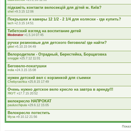
а
д
підкажіть контакти велосекцій для дітей м. Київ?
е
shel
»9.3.15 12:06
н
н
Покрышки и камеры 12 1/2 - 2 1/4 для коляски - где купить?
я
lach
»2.3.15 14:51
Тибетский взгляд на воспитание детей
Moderator
»1.5.14 07:45
ручки резиновые для детского беговела! где найти?
gittel
»5.10.15 04:49
Велородители - Отрадный, Берестейка, Борщаговка
snoggie
»25.7.12 11:01
Беговело-покатушки
india
»24.3.15 15:08
нужен детский вел с корзинкой для съемки
Chebyrashka
»25.8.15 17:49
Очень нужно детское вело кресло на завтра в аренду!!!
ЯКУТ
»17.7.15 20:52
велокресло НАПРОКАТ
pauluschipula
»29.6.12 15:05
Велокресло потестить
Муза
»9.10.12 21:56
Показ