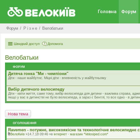
Головна
Форум
Форум
Р i з н е
Велобатьки
Швидкий доступ
Допомога
Велобатьки
ФОРУМ
Дитяча гонка "Ми - чемпіони"
Діти - наше майбутнє. Міцні діти - впевненість у майбутньому
Вибір дитячого велосипеду
Діти - квіти життя, саме тому, вибір велосипеда для дитини - важлива справа, ад
якщо у вас в дитинстві не було велосипеда, а зараз є Бентлі, то все одно - в дити
Нова тема
ОГОЛОШЕННЯ
Ravemen - потужне, високоякісне та технологічне велосипедне с
ВелоКиїв
»14.7.18 09:46 »в
iнтернет - магазин *Velosiped.com*
В