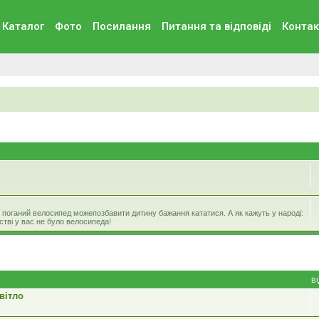
Каталог
Фото
Посилання
Питання та вiдповiдi
Контак
же поганий велосипед можепозбавити дитину бажання кататися. А як кажуть у народі:
нстві у вас не було велосипеда!
В
вітло