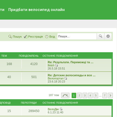
ти
Придбати велосипед онлайн
Пошук
Реєстрація
Вхід
ТЕМ
ПОВІДОМЛЕНЬ
ОСТАННЄ ПОВІДОМЛЕННЯ
Re: Результати. Переможці та …
168
4120
finish
П
26.5.18 15:51
е
р
Re: Детские велосипеды и все …
40
501
е
Велопортал
г
П
23.6.18 20:23
л
е
я
р
н
е
у
г
187 тем
1
2
3
4
5
…
7
т
л
и
я
о
ІДПОВІДІ
ПЕРЕГЛЯДИ
ОСТАННЄ ПОВІДОМЛЕННЯ
н
с
у
т
ВелоДім
т
15
289450
а
П
6.1.23 11:40
и
н
е
о