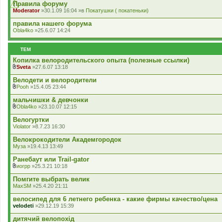
к
Правила форуму
л
Moderator
»30.1.09 16:04 »в
Покатушки ( покатеньки)
а
д
правила нашего форума
е
Obla4ko
»25.6.07 14:24
н
н
я
ТЕМ
Копилка велородительского опыта (полезные ссылки)
Sveta
»27.6.07 13:18
В
к
Велодети и велородители
л
Pooh
»15.4.05 23:44
а
В
д
к
мальчишки & девчонки
е
л
Obla4ko
»23.10.07 12:15
н
а
В
н
д
к
Велогуртки
я
е
л
Violator
»8.7.23 16:30
н
а
н
д
Велокрокодители Академгородок
я
е
Муза
»19.4.13 13:49
н
н
Ранебаут или Trail-gator
я
иогрр
»25.3.21 10:18
В
к
Помгите выбрать велик
л
MaxSM
»25.4.20 21:11
а
д
велосипед для 6 летнего ребенка - какие фирмы качество/цена
е
velodeti
»29.12.19 15:39
н
н
дитячий велопохід
я