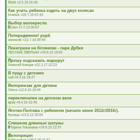
MaSt
»2.5.18 16:46
Как учить ребенка ездить на двух колесах
Kranick
»26.7.15 07:43
Выбор велокресла
Cten
»7.7.13 00:07
В
к
Попередження! pupti
л
wisewolk
»22.7.16 09:49
а
д
Покатушки на біговелах - парк Дубки
е
ЛЕСНЫЕ ЗВЕРЬКИ
»29.8.15 19:02
н
н
Прошу подсказать маршрут
я
Алексей Клецов
»22.2.17 22:23
В пущу с детками
safi
»9.3.16 19:27
Велорюкзак для дитини
Olexa
»12.6.16 18:49
переключалки на детском веле
ignat
»9.4.16 22:49
Яготин-Полтава с ребенком (начало июня 2012г/2016г).
Куница
»13.5.12 20:04
Слишком длинные шатуны
Tojama Tokanawa
»18.5.15 12:37
В
к
Велоприцеп
л
babirusenok
»29.2.16 11:31