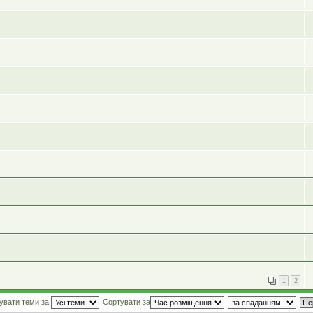
1
2
увати теми за:
Сортувати за