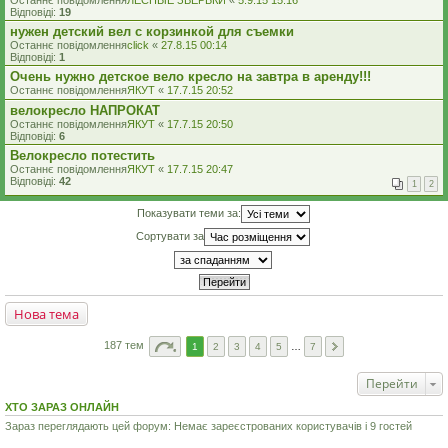
Останнє повідомлення
ЛЕСНЫЕ ЗВЕРЬКИ
«
5.9.15 15:16
Відповіді:
19
нужен детский вел с корзинкой для съемки
Останнє повідомлення
click
«
27.8.15 00:14
Відповіді:
1
Очень нужно детское вело кресло на завтра в аренду!!!
Останнє повідомлення
ЯКУТ
«
17.7.15 20:52
велокресло НАПРОКАТ
Останнє повідомлення
ЯКУТ
«
17.7.15 20:50
Відповіді:
6
Велокресло потестить
Останнє повідомлення
ЯКУТ
«
17.7.15 20:47
Відповіді:
42
1
2
Показувати теми за:
Сортувати за
Нова тема
187 тем
1
2
3
4
5
…
7
Перейти
ХТО ЗАРАЗ ОНЛАЙН
Зараз переглядають цей форум: Немає зареєстрованих користувачів і 9 гостей