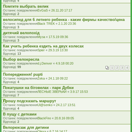
Відповіді:
4
Помгите выбрать велик
Останнє повідомлення
EvGaS
«
26.11.20 17:17
Відповіді:
2
велосипед для 6 летнего ребенка - какие фирмы качество/цена
Останнє повідомлення
Black TREK
«
2.1.20 23:36
Відповіді:
3
дитячий велопохід
Останнє повідомлення
Муза
«
17.5.19 09:36
Відповіді:
3
Как учить ребенка ездить на двух колесах
Останнє повідомлення
Spier
«
29.3.19 13:30
Відповіді:
13
Выбор велокресла
Останнє повідомлення
d.j.Denver
«
4.9.18 00:20
Відповіді:
99
1
2
3
4
Попередження! pupti
Останнє повідомлення
Zeka
«
24.1.18 09:22
Відповіді:
4
Покатушки на біговелах - парк Дубки
Останнє повідомлення
ЛЕСНЫЕ ЗВЕРЬКИ
«
3.9.17 15:53
Відповіді:
7
Прошу подсказать маршрут
Останнє повідомлення
Ul@senko
«
24.2.17 13:51
Відповіді:
4
В пущу с детками
Останнє повідомлення
BlackFire
«
20.8.16 09:05
Відповіді:
2
Велорюкзак для дитини
Останнє повідомлення
Olexa
«
6.7.16 14:17