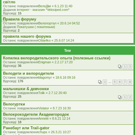
світло
Останнє повідомлення
ВелоДім
«
6.1.23 11:40
Доданов
iнтернет - магазин *Velosiped.com*
Відповіді:
15
Правила форуму
Останнє повідомлення
Велопортал
«
20.6.14 04:52
Доданов
Покатушки ( покатеньки)
Відповіді:
2
правила нашего форума
Останнє повідомлення
Obla4ko
«
25.6.07 14:24
Тем
Копилка велородительского опыта (полезные ссылки)
Останнє повідомлення
Enigman
«
2.2.17 17:20
Відповіді:
36
1
2
Велодети и велородители
Останнє повідомлення
blagomyr
«
18.6.16 09:16
Відповіді:
176
1
…
5
6
7
8
мальчишки & девчонки
Останнє повідомлення
Tolik
«
2.7.12 20:40
Відповіді:
25
1
2
Велогуртки
Останнє повідомлення
Violator
«
8.7.23 16:30
Велокрокодители Академгородок
Останнє повідомлення
Annettt
«
8.6.21 12:14
Відповіді:
18
Ранебаут или Trail-gator
Останнє повідомлення
chups
«
26.3.21 10:27