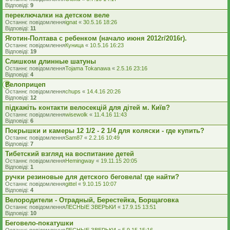
Відповіді:
9
переключалки на детском веле
Останнє повідомлення
ignat
«
30.5.16 18:26
Відповіді:
11
Яготин-Полтава с ребенком (начало июня 2012г/2016г).
Останнє повідомлення
Куница
«
10.5.16 16:23
Відповіді:
19
Слишком длинные шатуны
Останнє повідомлення
Tojama Tokanawa
«
2.5.16 23:16
Відповіді:
4
Велоприцеп
Останнє повідомлення
chups
«
14.4.16 20:26
Відповіді:
12
підкажіть контакти велосекцій для дітей м. Київ?
Останнє повідомлення
wisewolk
«
11.4.16 11:43
Відповіді:
6
Покрышки и камеры 12 1/2 - 2 1/4 для коляски - где купить?
Останнє повідомлення
Sam87
«
2.2.16 10:49
Відповіді:
7
Тибетский взгляд на воспитание детей
Останнє повідомлення
Hemingway
«
19.11.15 20:05
Відповіді:
1
ручки резиновые для детского беговела! где найти?
Останнє повідомлення
gittel
«
9.10.15 10:07
Відповіді:
4
Велородители - Отрадный, Берестейка, Борщаговка
Останнє повідомлення
ЛЕСНЫЕ ЗВЕРЬКИ
«
17.9.15 13:51
Відповіді:
10
Беговело-покатушки