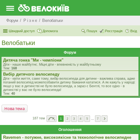
Форум
Р i з н е
Велобатьки
Швидкий доступ
Допомога
Пошук
Реєстрація
Вхід
Велобатьки
Форум
Дитяча гонка "Ми - чемпіони"
Діти - наше майбутнє. Міцні діти - впевненість у майбутньому
Тем:
168
Вибір дитячого велосипеду
Діти - квіти життя, саме тому, вибір велосипеда для дитини - важлива справа, адже
поганий велосипед можепозбавити дитину бажання кататися. А як кажуть у народі:
якщо у вас в дитинстві не було велосипеда, а зараз є Бентлі, то все одно - в
дитинстві у вас не було велосипеда!
Тем:
40
Нова тема
187 тем
1
2
3
4
5
…
7
Оголошення
Ravemen - потужне, високоякісне та технологічне велосипедне