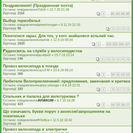
Поздравления! (Праздничная почта)
Останнє повідомлення
Tob3r
«
22.7.20 21:39
Відповіді:
2116
1
…
82
83
84
85
Выбор термобелья
Останнє повідомлення
jamesmorgan
«
9.11.19 22:20
Відповіді:
95
1
2
3
4
Покататися зараз. Для тих, у кого знайшовся вільний час.
Останнє повідомлення
Uda4nik
«
12.9.19 09:34
Відповіді:
2920
1
…
114
115
116
117
Радиосвязь на службе у велосипедистов
Останнє повідомлення
jacobpoh
«
15.7.19 23:14
Відповіді:
146
1
2
3
4
5
6
Провоз велосипеда в поезде
Останнє повідомлення
JazzFM
«
23.6.19 09:14
Відповіді:
306
1
…
10
11
12
13
Любители Велоприключений: предложения, замечания и критика
Останнє повідомлення
sanya univega
«
8.6.19 22:31
Відповіді:
193
1
…
5
6
7
8
Спальник и палатка для велотуризма ?
Останнє повідомлення
AVVAKUM
«
6.7.18 16:28
Відповіді:
423
1
…
14
15
16
17
Що означають букви поруч з анонсом\запрошенням на
покатеньки
Останнє повідомлення
fhSofiya
«
11.5.18 16:42
Відповіді:
16
Провоз велосипеда в электричке