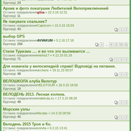
Відповіді:
24
Архив и фото покатушек Любителей Велоприключений
Останнє повідомлення
giisa
«
22.3.16 12:31
Відповіді:
11
Як пакувати спальник?
Останнє повідомлення
Capricorn
«
15.3.16 15:03
Відповіді:
43
1
2
выбор GPS
Останнє повідомлення
AVVAKUM
«
5.2.16 17:18
Відповіді:
256
1
…
8
9
10
11
Стили Туризма .... и во что это выливается ...
Останнє повідомлення
misha17
«
4.12.15 01:18
Відповіді:
71
1
2
3
Для новачків у велосипедній справі! Відповіді на питання.
Останнє повідомлення
archerix
«
19.11.15 00:07
Відповіді:
48
1
2
ВЕЛОШКОЛА клуба Велотур
Останнє повідомлення
VELOTOUR
«
18.3.15 19:50
Відповіді:
18
ВЕЛОДЕНЬ 2013. Лесная колона.
Останнє повідомлення
malekula.xs
«
17.3.15 08:28
Відповіді:
48
1
2
Морские узлы
Останнє повідомлення
Nicolas
«
14.3.15 00:50
Відповіді:
45
1
2
Велодень 2015 Троя и Ко.
Останнє повідомлення
rom4a
«
6.3.15 13:41