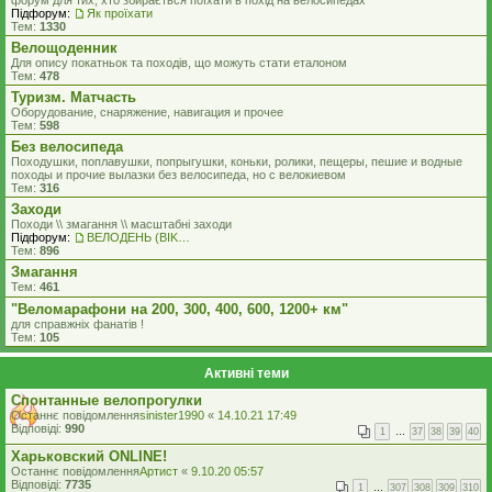
форум для тих, хто збирається поїхати в похід на велосипедах
Підфорум:
Як проїхати
Тем:
1330
Велощоденник
Для опису покатньок та походів, що можуть стати еталоном
Тем:
478
Туризм. Матчасть
Оборудование, снаряжение, навигация и прочее
Тем:
598
Без велосипеда
Походушки, поплавушки, попрыгушки, коньки, ролики, пещеры, пешие и водные
походы и прочие вылазки без велосипеда, но с велокиевом
Тем:
316
Заходи
Походи \\ змагання \\ масштабні заходи
Підфорум:
ВЕЛОДЕНЬ (BIKEDAY)
Тем:
896
Змагання
Тем:
461
"Веломарафони на 200, 300, 400, 600, 1200+ км"
для справжнiх фанатiв !
Тем:
105
Активні теми
Спонтанные велопрогулки
Останнє повідомлення
sinister1990
«
14.10.21 17:49
Відповіді:
990
1
…
37
38
39
40
Харьковский ONLINE!
Останнє повідомлення
Артист
«
9.10.20 05:57
Відповіді:
7735
1
…
307
308
309
310