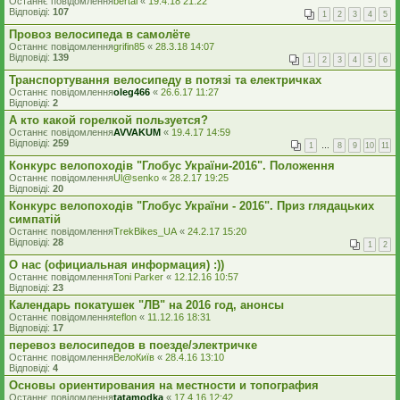
Останнє повідомлення
bertal
«
19.4.18 21:22
Відповіді:
107
1
2
3
4
5
Провоз велосипеда в самолёте
Останнє повідомлення
grifin85
«
28.3.18 14:07
Відповіді:
139
1
2
3
4
5
6
Транспортування велосипеду в потязі та електричках
Останнє повідомлення
oleg466
«
26.6.17 11:27
Відповіді:
2
А кто какой горелкой пользуется?
Останнє повідомлення
AVVAKUM
«
19.4.17 14:59
Відповіді:
259
1
…
8
9
10
11
Конкурс велопоходів "Глобус України-2016". Положення
Останнє повідомлення
Ul@senko
«
28.2.17 19:25
Відповіді:
20
Конкурс велопоходів "Глобус України - 2016". Приз глядацьких
симпатій
Останнє повідомлення
TrekBikes_UA
«
24.2.17 15:20
Відповіді:
28
1
2
О нас (официальная информация) :))
Останнє повідомлення
Toni Parker
«
12.12.16 10:57
Відповіді:
23
Календарь покатушек "ЛВ" на 2016 год, анонсы
Останнє повідомлення
teflon
«
11.12.16 18:31
Відповіді:
17
перевоз велосипедов в поезде/электричке
Останнє повідомлення
ВелоКиїв
«
28.4.16 13:10
Відповіді:
4
Основы ориентирования на местности и топография
Останнє повідомлення
tatamodka
«
17.4.16 12:42