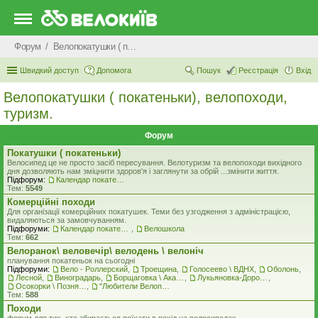
Форум
Велопокатушки ( покатеньки), велопоходи, туризм.
Швидкий доступ
Допомога
Пошук
Реєстрація
Вхід
Велопокатушки ( покатеньки), велопоходи,
туризм.
Форум
Покатушки ( покатеньки)
Велосипед це не просто засіб пересування. Велотуризм та велопоходи вихідного
дня дозволяють нам зміцнити здоров'я і заглянути за обрій ...змінити життя.
Підфорум:
Календар покатеньок
Тем:
5549
Комерцiйнi походи
Для організації комерційних покатушек. Теми без узгодження з адміністрацією,
видаляються за замовчуванням.
Підфоруми:
Календар покатеньок
,
Велошкола
Тем:
662
Велоранок\ веловечір\ велодень \ велоніч
планування покатеньок на сьогодні
Підфоруми:
Вело - Роллерский
,
Троещина
,
Голосеево \ ВДНХ
,
Оболонь
,
Лесной
,
Виноградарь
,
Борщаговка \ Академгородок \ Беличи \ Нивки
,
Лукьяновка-Дорогожичи-Сырец и окрестности
,
Осокорки \ Позняки \ Харьковский
,
"Любители Велоприключений"
Тем:
588
Походи