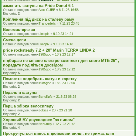
заменить шатуны на Pride Donut 6.1
Останнє повідомлення
Alex-CUBE
«
8.11.23 16:58
Відповіді:
2
Кріплення під диск на сталеву раму
Останнє повідомлення
Trancedelic
«
7.11.23 23:45
Веломастерская
Останнє повідомлення
ukropik
«
9.10.23 14:21
Смена цепи
Останнє повідомлення
ukropik
«
9.10.23 14:18
pride rocksteady 7.2 + 28" Marin TERRA LINDA 2
Останнє повідомлення
1985god
«
18.9.23 12:17
підбираю не спішно електро комплект для свого МТБ 26" ,
порадьте поділіться досвідом
Останнє повідомлення
1985god
«
18.9.23 12:12
Відповіді:
5
Помогите подобрать шатун и каретку
Останнє повідомлення
1985god
«
18.9.23 12:00
Відповіді:
2
Педаль и шатуны
Останнє повідомлення
ВелоКиїв
«
21.8.23 08:28
Відповіді:
2
Перша збірка велосипеду
Останнє повідомлення
Jokias
«
20.7.23 21:20
Відповіді:
2
Хороший БУ двухподвес "за пивом"
Останнє повідомлення
Ляльвер
«
12.7.23 21:48
Відповіді:
4
Прокручується винос в дюймовій вилці, не тримає клін