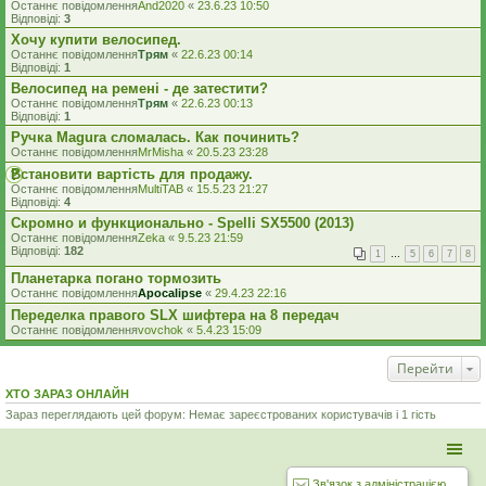
Останнє повідомлення
And2020
«
23.6.23 10:50
Відповіді:
3
Хочу купити велосипед.
Останнє повідомлення
Трям
«
22.6.23 00:14
Відповіді:
1
Велосипед на ремені - де затестити?
Останнє повідомлення
Трям
«
22.6.23 00:13
Відповіді:
1
Ручка Magura сломалась. Как починить?
Останнє повідомлення
MrMisha
«
20.5.23 23:28
Встановити вартість для продажу.
Останнє повідомлення
MultiTAB
«
15.5.23 21:27
Відповіді:
4
Скромно и функционально - Spelli SX5500 (2013)
Останнє повідомлення
Zeka
«
9.5.23 21:59
Відповіді:
182
1
…
5
6
7
8
Планетарка погано тормозить
Останнє повідомлення
Apocalipse
«
29.4.23 22:16
Переделка правого SLX шифтера на 8 передач
Останнє повідомлення
vovchok
«
5.4.23 15:09
Перейти
ХТО ЗАРАЗ ОНЛАЙН
Зараз переглядають цей форум: Немає зареєстрованих користувачів і 1 гість
Зв'язок з адміністрацією