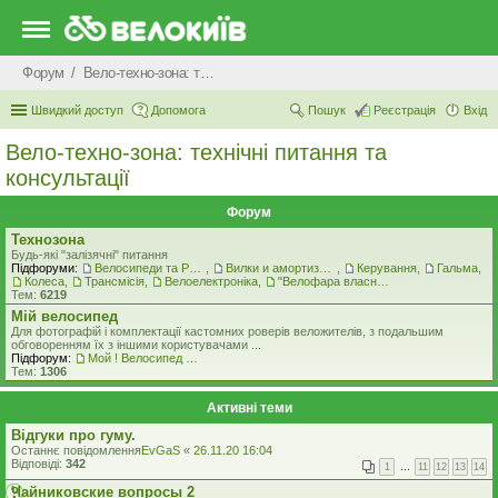
Форум
Вело-техно-зона: технічні питання та консультації
Швидкий доступ
Допомога
Пошук
Реєстрація
Вхід
Вело-техно-зона: технічні питання та
консультації
Форум
Технозона
Будь-які "залізячні" питання
Підфоруми:
Велосипеди та Рами
,
Вилки и амортизатори
,
Керування
,
Гальма
,
Колеса
,
Трансмісія
,
Велоелектроніка
,
"Велофара власними руками"
Тем:
6219
Мiй велосипед
Для фотографій і комплектації кастомних роверiв веложителiв, з подальшим
обговоренням їх з іншими користувачами ...
Підфорум:
Мой ! Велосипед ! ( стоковая комплектация )
Тем:
1306
Активні теми
Відгуки про гуму.
Останнє повідомлення
EvGaS
«
26.11.20 16:04
Відповіді:
342
1
…
11
12
13
14
Чайниковские вопросы 2