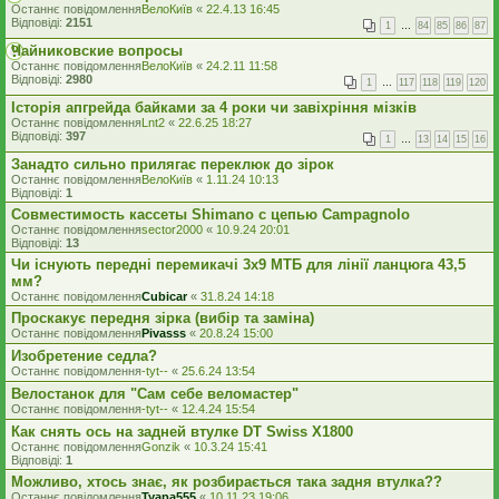
Останнє повідомлення
ВелоКиїв
«
22.4.13 16:45
Відповіді:
2151
1
…
84
85
86
87
Чайниковские вопросы
Останнє повідомлення
ВелоКиїв
«
24.2.11 11:58
Відповіді:
2980
1
…
117
118
119
120
Історія апгрейда байками за 4 роки чи завіхріння мізків
Останнє повідомлення
Lnt2
«
22.6.25 18:27
Відповіді:
397
1
…
13
14
15
16
Занадто сильно прилягає переклюк до зірок
Останнє повідомлення
ВелоКиїв
«
1.11.24 10:13
Відповіді:
1
Совместимость кассеты Shimano с цепью Campagnolo
Останнє повідомлення
sector2000
«
10.9.24 20:01
Відповіді:
13
Чи існують передні перемикачі 3x9 МТБ для лінії ланцюга 43,5
мм?
Останнє повідомлення
Cubicar
«
31.8.24 14:18
Проскакує передня зірка (вибір та заміна)
Останнє повідомлення
Pivasss
«
20.8.24 15:00
Изобретение седла?
Останнє повідомлення
-tyt--
«
25.6.24 13:54
Велостанок для "Сам себе веломастер"
Останнє повідомлення
-tyt--
«
12.4.24 15:54
Как снять ось на задней втулке DT Swiss X1800
Останнє повідомлення
Gonzik
«
10.3.24 15:41
Відповіді:
1
Можливо, хтось знає, як розбирається така задня втулка??
Останнє повідомлення
Tyapa555
«
10.11.23 19:06