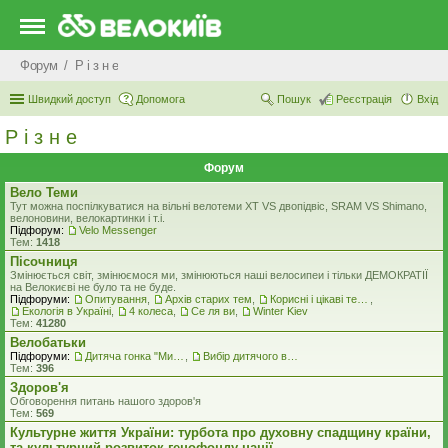
Форум
Р i з н е
Швидкий доступ
Допомога
Пошук
Реєстрація
Вхід
Р i з н е
Форум
Вело Теми
Тут можна поспілкуватися на вільні велотеми ХТ VS двопідвіс, SRAM VS Shimano,
велоновини, велокартинки і т.і.
Підфорум:
Velo Messenger
Тем:
1418
Пісочниця
Змінюється світ, змінюємося ми, змінюються наші велосипеи і тільки ДЕМОКРАТІЇ
на Велокиєві не було та не буде.
Підфоруми:
Опитування
,
Архів старих тем
,
Корисні і цікаві теми
,
Екологiя в Україні
,
4 колеса
,
Се ля ви
,
Winter Kiev
Тем:
41280
Велобатьки
Підфоруми:
Дитяча гонка "Ми - чемпіони"
,
Вибір дитячого велосипеду
Тем:
396
Здоров'я
Обговорення питань нашого здоров'я
Тем:
569
Культурне життя України: турбота про духовну спадщину країни,
та культурний розвиток генофонду нації