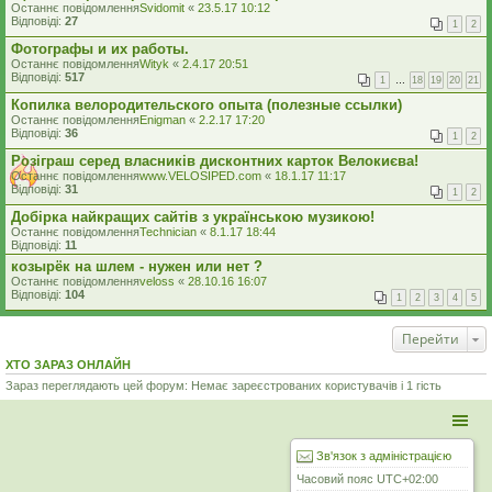
Останнє повідомлення
Svidomit
«
23.5.17 10:12
Відповіді:
27
1
2
Фотографы и их работы.
Останнє повідомлення
Wityk
«
2.4.17 20:51
Відповіді:
517
1
…
18
19
20
21
Копилка велородительского опыта (полезные ссылки)
Останнє повідомлення
Enigman
«
2.2.17 17:20
Відповіді:
36
1
2
Розіграш серед власників дисконтних карток Велокиєва!
Останнє повідомлення
www.VELOSIPED.com
«
18.1.17 11:17
Відповіді:
31
1
2
Добірка найкращих сайтів з українською музикою!
Останнє повідомлення
Technician
«
8.1.17 18:44
Відповіді:
11
козырёк на шлем - нужен или нет ?
Останнє повідомлення
veloss
«
28.10.16 16:07
Відповіді:
104
1
2
3
4
5
Перейти
ХТО ЗАРАЗ ОНЛАЙН
Зараз переглядають цей форум: Немає зареєстрованих користувачів і 1 гість
Зв'язок з адміністрацією
Часовий пояс
UTC+02:00