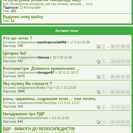
Для обговорення концертів, вистав, книжок, фільмів.....та iн.
Підфорум:
Фотографія
Тем:
455
Будуємо нову країну
Тем:
53
Активні теми
Хто що читає ?
Останнє повідомлення
paulinajozwiak992
«
17.9.23 15:38
Відповіді:
708
1
…
26
27
28
29
Цигарки №2
Останнє повідомлення
Savoya
«
10.7.23 11:58
Відповіді:
433
1
…
15
16
17
18
Кінопрем'єри. Ділимося враженнями ...
Останнє повідомлення
dengger87
«
20.11.22 10:17
Відповіді:
1675
1
…
65
66
67
68
Яку музику Ви слухаєте ?
Останнє повідомлення
Kellys Fan
«
21.7.22 22:59
Відповіді:
1695
1
…
65
66
67
68
раны, царапины, содранная кожа ... чем лечить
Останнє повідомлення
AlexNonStop
«
17.8.21 13:37
Відповіді:
164
1
…
4
5
6
7
Нагадування про ПДР
Останнє повідомлення
Demas
«
3.5.21 11:51
Відповіді:
944
1
…
35
36
37
38
ПДР - ВИМОГИ ДО ВЕЛОСИПЕДИСТІВ