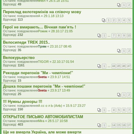
Останнє повідомлення
finish
«
26.5.18 15:51
Відповіді:
49
1
2
Переклад велотермінів на співочу мову
Останнє повідомлення
A
«
29.1.18 13:13
Відповіді:
113
1
2
3
4
5
Герої не вмирають... Вічная пам'ять !
Останнє повідомлення
Ромик
«
28.10.17 21:05
Відповіді:
232
1
…
7
8
9
10
Велосипеди TREK 2015..
Останнє повідомлення
Трям
«
23.10.17 08:45
Відповіді:
35
1
2
Велокурьерство
Останнє повідомлення
TIGOR
«
22.10.17 01:54
Відповіді:
1161
1
…
44
45
46
47
Рекорди перегонів "Ми - чемпіони!"
Останнє повідомлення
Sveta
«
23.9.17 14:51
Відповіді:
15
Дошка пошани перегонів "Ми - чемпіони!"
Останнє повідомлення
Sveta
«
23.9.17 13:49
Відповіді:
25
1
2
!!! Нужны доноры !!!
Останнє повідомлення
А сс о л Ь (АлЬ)
«
15.9.17 23:27
Відповіді:
150
1
…
4
5
6
7
ОТКРЫТОЕ ПИСЬМО АВТОМОБИЛИСТАМ
Останнє повідомлення
Mira
«
28.5.17 10:58
Відповіді:
403
1
…
14
15
16
17
Ще не вмерла Україна, але може вмерти