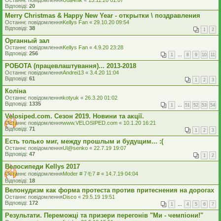
Останнє повідомлення
Uda4nik
«
13.11.20 01:07
Відповіді:
20
Merry Christmas & Happy New Year - открытки \ поздравления
Останнє повідомлення
Kellys Fan
«
29.10.20 09:54
Відповіді:
38
1
2
Органный зал
Останнє повідомлення
Kellys Fan
«
4.9.20 23:28
Відповіді:
256
1
…
8
9
10
11
РОБОТА (працевлаштування)... 2013-2018
Останнє повідомлення
Andrei13
«
3.4.20 11:04
Відповіді:
61
1
2
3
Коліна
Останнє повідомлення
kotyuk
«
26.3.20 01:02
Відповіді:
1335
1
…
51
52
53
54
Velosiped.com. Сезон 2019. Новини та акції.
Останнє повідомлення
www.VELOSIPED.com
«
10.1.20 16:21
Відповіді:
71
1
2
3
Есть только миг, между прошлым и будущим... :(
Останнє повідомлення
Ul@senko
«
22.7.19 19:07
Відповіді:
47
1
2
Велосипеди Kellys 2017
Останнє повідомлення
Moder # 7モ7 #
«
14.7.19 04:04
Відповіді:
18
Велонудизм как форма протеста против притеснения на дорогах
Останнє повідомлення
Disco
«
29.5.19 19:51
Відповіді:
172
1
…
4
5
6
7
Результати. Переможці та призери перегонів "Ми - чемпіони!"