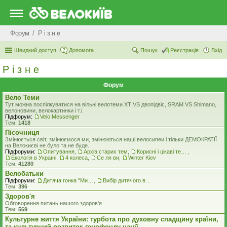
Форум
Р i з н е
Швидкий доступ
Допомога
Пошук
Реєстрація
Вхід
Р i з н е
Форум
Вело Теми
Тут можна поспілкуватися на вільні велотеми ХТ VS двопідвіс, SRAM VS Shimano,
велоновини, велокартинки і т.і.
Підфорум:
Velo Messenger
Тем:
1418
Пісочниця
Змінюється світ, змінюємося ми, змінюються наші велосипеи і тільки ДЕМОКРАТІЇ
на Велокиєві не було та не буде.
Підфоруми:
Опитування
,
Архів старих тем
,
Корисні і цікаві теми
,
Екологiя в Україні
,
4 колеса
,
Се ля ви
,
Winter Kiev
Тем:
41280
Велобатьки
Підфоруми:
Дитяча гонка "Ми - чемпіони"
,
Вибір дитячого велосипеду
Тем:
396
Здоров'я
Обговорення питань нашого здоров'я
Тем:
569
Культурне життя України: турбота про духовну спадщину країни,
та культурний розвиток генофонду нації