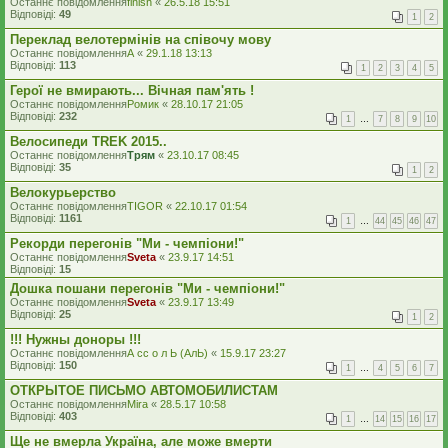
Останнє повідомлення
finish
«
26.5.18 15:51
Відповіді:
49
1
2
Переклад велотермінів на співочу мову
Останнє повідомлення
A
«
29.1.18 13:13
Відповіді:
113
1
2
3
4
5
Герої не вмирають... Вічная пам'ять !
Останнє повідомлення
Ромик
«
28.10.17 21:05
Відповіді:
232
1
…
7
8
9
10
Велосипеди TREK 2015..
Останнє повідомлення
Трям
«
23.10.17 08:45
Відповіді:
35
1
2
Велокурьерство
Останнє повідомлення
TIGOR
«
22.10.17 01:54
Відповіді:
1161
1
…
44
45
46
47
Рекорди перегонів "Ми - чемпіони!"
Останнє повідомлення
Sveta
«
23.9.17 14:51
Відповіді:
15
Дошка пошани перегонів "Ми - чемпіони!"
Останнє повідомлення
Sveta
«
23.9.17 13:49
Відповіді:
25
1
2
!!! Нужны доноры !!!
Останнє повідомлення
А сс о л Ь (АлЬ)
«
15.9.17 23:27
Відповіді:
150
1
…
4
5
6
7
ОТКРЫТОЕ ПИСЬМО АВТОМОБИЛИСТАМ
Останнє повідомлення
Mira
«
28.5.17 10:58
Відповіді:
403
1
…
14
15
16
17
Ще не вмерла Україна, але може вмерти