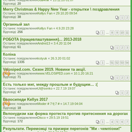
Останнє повідомлення
Uda4nik
«
13.11.20 01:07
Відповіді:
20
Merry Christmas & Happy New Year - открытки \ поздравления
Останнє повідомлення
Kellys Fan
«
29.10.20 09:54
Відповіді:
38
1
2
Органный зал
Останнє повідомлення
Kellys Fan
«
4.9.20 23:28
Відповіді:
256
1
…
8
9
10
11
РОБОТА (працевлаштування)... 2013-2018
Останнє повідомлення
Andrei13
«
3.4.20 11:04
Відповіді:
61
1
2
3
Коліна
Останнє повідомлення
kotyuk
«
26.3.20 01:02
Відповіді:
1335
1
…
51
52
53
54
Velosiped.com. Сезон 2019. Новини та акції.
Останнє повідомлення
www.VELOSIPED.com
«
10.1.20 16:21
Відповіді:
71
1
2
3
Есть только миг, между прошлым и будущим... :(
Останнє повідомлення
Ul@senko
«
22.7.19 19:07
Відповіді:
47
1
2
Велосипеди Kellys 2017
Останнє повідомлення
Moder # 7モ7 #
«
14.7.19 04:04
Відповіді:
18
Велонудизм как форма протеста против притеснения на дорогах
Останнє повідомлення
Disco
«
29.5.19 19:51
Відповіді:
172
1
…
4
5
6
7
Результати. Переможці та призери перегонів "Ми - чемпіони!"