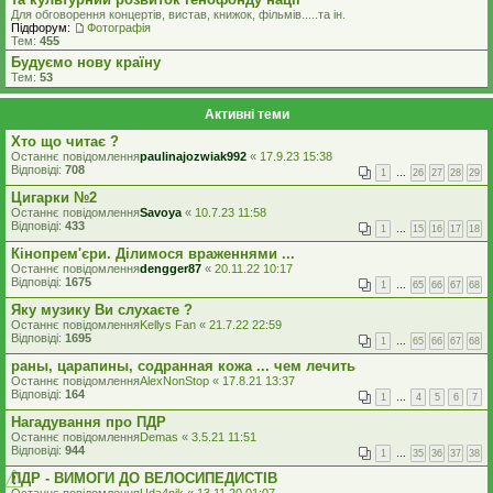
Для обговорення концертів, вистав, книжок, фільмів.....та iн.
Підфорум:
Фотографія
Тем:
455
Будуємо нову країну
Тем:
53
Активні теми
Хто що читає ?
Останнє повідомлення
paulinajozwiak992
«
17.9.23 15:38
Відповіді:
708
1
…
26
27
28
29
Цигарки №2
Останнє повідомлення
Savoya
«
10.7.23 11:58
Відповіді:
433
1
…
15
16
17
18
Кінопрем'єри. Ділимося враженнями ...
Останнє повідомлення
dengger87
«
20.11.22 10:17
Відповіді:
1675
1
…
65
66
67
68
Яку музику Ви слухаєте ?
Останнє повідомлення
Kellys Fan
«
21.7.22 22:59
Відповіді:
1695
1
…
65
66
67
68
раны, царапины, содранная кожа ... чем лечить
Останнє повідомлення
AlexNonStop
«
17.8.21 13:37
Відповіді:
164
1
…
4
5
6
7
Нагадування про ПДР
Останнє повідомлення
Demas
«
3.5.21 11:51
Відповіді:
944
1
…
35
36
37
38
ПДР - ВИМОГИ ДО ВЕЛОСИПЕДИСТІВ