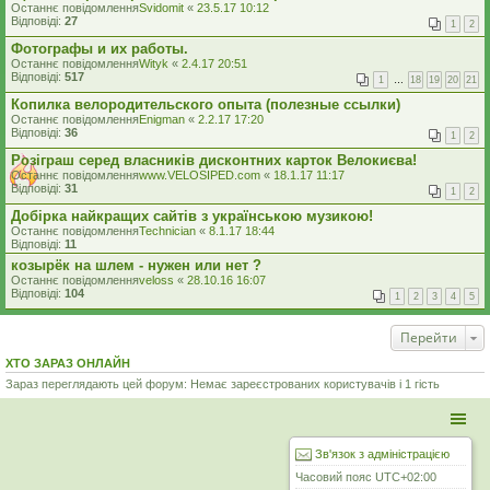
Останнє повідомлення
Svidomit
«
23.5.17 10:12
Відповіді:
27
1
2
Фотографы и их работы.
Останнє повідомлення
Wityk
«
2.4.17 20:51
Відповіді:
517
1
…
18
19
20
21
Копилка велородительского опыта (полезные ссылки)
Останнє повідомлення
Enigman
«
2.2.17 17:20
Відповіді:
36
1
2
Розіграш серед власників дисконтних карток Велокиєва!
Останнє повідомлення
www.VELOSIPED.com
«
18.1.17 11:17
Відповіді:
31
1
2
Добірка найкращих сайтів з українською музикою!
Останнє повідомлення
Technician
«
8.1.17 18:44
Відповіді:
11
козырёк на шлем - нужен или нет ?
Останнє повідомлення
veloss
«
28.10.16 16:07
Відповіді:
104
1
2
3
4
5
Перейти
ХТО ЗАРАЗ ОНЛАЙН
Зараз переглядають цей форум: Немає зареєстрованих користувачів і 1 гість
Зв'язок з адміністрацією
Часовий пояс
UTC+02:00