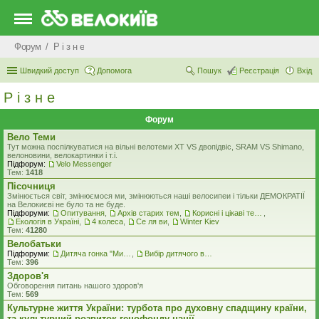
Форум
Р i з н е
Швидкий доступ
Допомога
Пошук
Реєстрація
Вхід
Р i з н е
Форум
Вело Теми
Тут можна поспілкуватися на вільні велотеми ХТ VS двопідвіс, SRAM VS Shimano,
велоновини, велокартинки і т.і.
Підфорум:
Velo Messenger
Тем:
1418
Пісочниця
Змінюється світ, змінюємося ми, змінюються наші велосипеи і тільки ДЕМОКРАТІЇ
на Велокиєві не було та не буде.
Підфоруми:
Опитування
,
Архів старих тем
,
Корисні і цікаві теми
,
Екологiя в Україні
,
4 колеса
,
Се ля ви
,
Winter Kiev
Тем:
41280
Велобатьки
Підфоруми:
Дитяча гонка "Ми - чемпіони"
,
Вибір дитячого велосипеду
Тем:
396
Здоров'я
Обговорення питань нашого здоров'я
Тем:
569
Культурне життя України: турбота про духовну спадщину країни,
та культурний розвиток генофонду нації