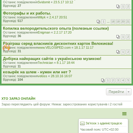
Останнє повідомлення
Svidomit
«
23.5.17 10:12
Відповіді:
27
1
2
Фотографы и их работы.
Останнє повідомлення
Wityk
«
2.4.17 20:51
Відповіді:
517
1
…
18
19
20
21
Копилка велородительского опыта (полезные ссылки)
Останнє повідомлення
Enigman
«
2.2.17 17:20
Відповіді:
36
1
2
Розіграш серед власників дисконтних карток Велокиєва!
Останнє повідомлення
www.VELOSIPED.com
«
18.1.17 11:17
Відповіді:
31
1
2
Добірка найкращих сайтів з українською музикою!
Останнє повідомлення
Technician
«
8.1.17 18:44
Відповіді:
11
козырёк на шлем - нужен или нет ?
Останнє повідомлення
veloss
«
28.10.16 16:07
Відповіді:
104
1
2
3
4
5
Перейти
ХТО ЗАРАЗ ОНЛАЙН
Зараз переглядають цей форум: Немає зареєстрованих користувачів і 2 гостей
Зв'язок з адміністрацією
Часовий пояс
UTC+02:00