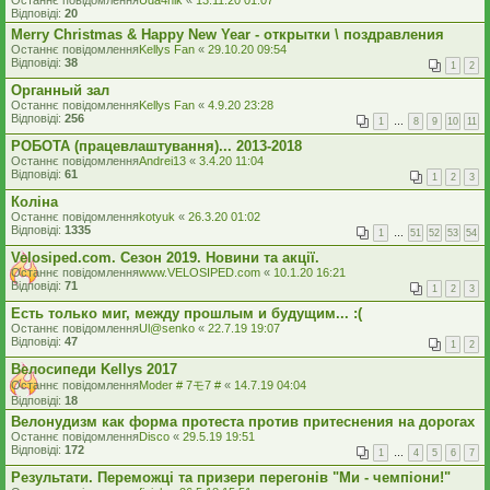
Останнє повідомлення
Uda4nik
«
13.11.20 01:07
Відповіді:
20
Merry Christmas & Happy New Year - открытки \ поздравления
Останнє повідомлення
Kellys Fan
«
29.10.20 09:54
Відповіді:
38
1
2
Органный зал
Останнє повідомлення
Kellys Fan
«
4.9.20 23:28
Відповіді:
256
1
…
8
9
10
11
РОБОТА (працевлаштування)... 2013-2018
Останнє повідомлення
Andrei13
«
3.4.20 11:04
Відповіді:
61
1
2
3
Коліна
Останнє повідомлення
kotyuk
«
26.3.20 01:02
Відповіді:
1335
1
…
51
52
53
54
Velosiped.com. Сезон 2019. Новини та акції.
Останнє повідомлення
www.VELOSIPED.com
«
10.1.20 16:21
Відповіді:
71
1
2
3
Есть только миг, между прошлым и будущим... :(
Останнє повідомлення
Ul@senko
«
22.7.19 19:07
Відповіді:
47
1
2
Велосипеди Kellys 2017
Останнє повідомлення
Moder # 7モ7 #
«
14.7.19 04:04
Відповіді:
18
Велонудизм как форма протеста против притеснения на дорогах
Останнє повідомлення
Disco
«
29.5.19 19:51
Відповіді:
172
1
…
4
5
6
7
Результати. Переможці та призери перегонів "Ми - чемпіони!"