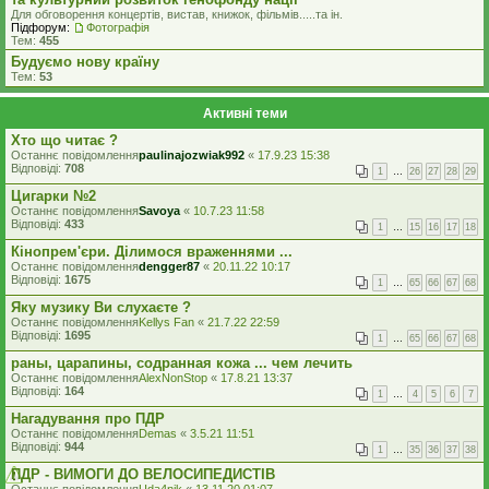
Для обговорення концертів, вистав, книжок, фільмів.....та iн.
Підфорум:
Фотографія
Тем:
455
Будуємо нову країну
Тем:
53
Активні теми
Хто що читає ?
Останнє повідомлення
paulinajozwiak992
«
17.9.23 15:38
Відповіді:
708
1
…
26
27
28
29
Цигарки №2
Останнє повідомлення
Savoya
«
10.7.23 11:58
Відповіді:
433
1
…
15
16
17
18
Кінопрем'єри. Ділимося враженнями ...
Останнє повідомлення
dengger87
«
20.11.22 10:17
Відповіді:
1675
1
…
65
66
67
68
Яку музику Ви слухаєте ?
Останнє повідомлення
Kellys Fan
«
21.7.22 22:59
Відповіді:
1695
1
…
65
66
67
68
раны, царапины, содранная кожа ... чем лечить
Останнє повідомлення
AlexNonStop
«
17.8.21 13:37
Відповіді:
164
1
…
4
5
6
7
Нагадування про ПДР
Останнє повідомлення
Demas
«
3.5.21 11:51
Відповіді:
944
1
…
35
36
37
38
ПДР - ВИМОГИ ДО ВЕЛОСИПЕДИСТІВ