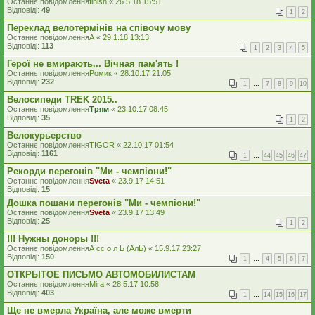
Останнє повідомлення
finish
«
26.5.18 15:51
Відповіді:
49
1
2
Переклад велотермінів на співочу мову
Останнє повідомлення
A
«
29.1.18 13:13
Відповіді:
113
1
2
3
4
5
Герої не вмирають... Вічная пам'ять !
Останнє повідомлення
Ромик
«
28.10.17 21:05
Відповіді:
232
1
…
7
8
9
10
Велосипеди TREK 2015..
Останнє повідомлення
Трям
«
23.10.17 08:45
Відповіді:
35
1
2
Велокурьерство
Останнє повідомлення
TIGOR
«
22.10.17 01:54
Відповіді:
1161
1
…
44
45
46
47
Рекорди перегонів "Ми - чемпіони!"
Останнє повідомлення
Sveta
«
23.9.17 14:51
Відповіді:
15
Дошка пошани перегонів "Ми - чемпіони!"
Останнє повідомлення
Sveta
«
23.9.17 13:49
Відповіді:
25
1
2
!!! Нужны доноры !!!
Останнє повідомлення
А сс о л Ь (АлЬ)
«
15.9.17 23:27
Відповіді:
150
1
…
4
5
6
7
ОТКРЫТОЕ ПИСЬМО АВТОМОБИЛИСТАМ
Останнє повідомлення
Mira
«
28.5.17 10:58
Відповіді:
403
1
…
14
15
16
17
Ще не вмерла Україна, але може вмерти