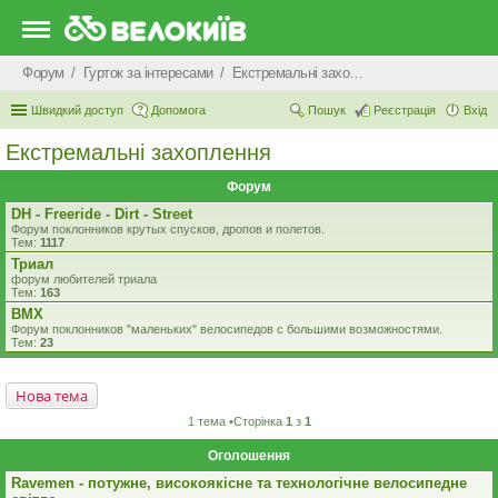
Форум
Гурток за інтересами
Екстремальні захоплення
Швидкий доступ
Допомога
Пошук
Реєстрація
Вхід
Екстремальні захоплення
Форум
DH - Freeride - Dirt - Street
Форум поклонников крутых спусков, дропов и полетов.
Тем:
1117
Триал
форум любителей триала
Тем:
163
BMX
Форум поклонников "маленьких" велосипедов c большими возможностями.
Тем:
23
Нова тема
1 тема •Сторінка
1
з
1
Оголошення
Ravemen - потужне, високоякісне та технологічне велосипедне