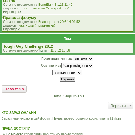
світло
Останнє повідомлення
ВелоДім
«
6.1.23 11:40
Доданов
iнтернет - магазин *Velosiped.com*
Відповіді:
15
Правила форуму
Останнє повідомлення
Велопортал
«
20.6.14 04:52
Доданов
Покатушки ( покатеньки)
Відповіді:
2
Тем
Tough Guy Challenge 2012
Останнє повідомлення
Трям
«
11.3.12 16:16
Показувати теми за:
Сортувати за
Нова тема
1 тема •Сторінка
1
з
1
Перейти
ХТО ЗАРАЗ ОНЛАЙН
Зараз переглядають цей форум: Немає зареєстрованих користувачів і 1 гість
ПРАВА ДОСТУПУ
Ви
не можете
створювати нові теми у цьому форумі