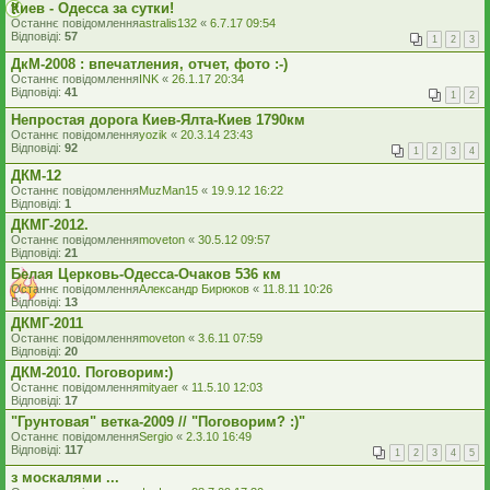
Киев - Одесса за сутки!
Останнє повідомлення
astralis132
«
6.7.17 09:54
Відповіді:
57
1
2
3
ДкМ-2008 : впечатления, отчет, фото :-)
Останнє повідомлення
INK
«
26.1.17 20:34
Відповіді:
41
1
2
Непростая дорога Киев-Ялта-Киев 1790км
Останнє повідомлення
yozik
«
20.3.14 23:43
Відповіді:
92
1
2
3
4
ДКМ-12
Останнє повідомлення
MuzMan15
«
19.9.12 16:22
Відповіді:
1
ДКМГ-2012.
Останнє повідомлення
moveton
«
30.5.12 09:57
Відповіді:
21
Белая Церковь-Одесса-Очаков 536 км
Останнє повідомлення
Александр Бирюков
«
11.8.11 10:26
Відповіді:
13
ДКМГ-2011
Останнє повідомлення
moveton
«
3.6.11 07:59
Відповіді:
20
ДКМ-2010. Поговорим:)
Останнє повідомлення
mityaer
«
11.5.10 12:03
Відповіді:
17
"Грунтовая" ветка-2009 // "Поговорим? :)"
Останнє повідомлення
Sergio
«
2.3.10 16:49
Відповіді:
117
1
2
3
4
5
з москалями ...