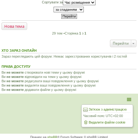
Сортувати за
Нова тема
29 тем •Сторінка
1
з
1
Перейти
ХТО ЗАРАЗ ОНЛАЙН
Зараз переглядають цей форум: Немає зареєстрованих користувачів і 2 гостей
ПРАВА ДОСТУПУ
Ви
не можете
створювати нові теми у цьому форумі
Ви
не можете
відповідати на теми у цьому форумі
Ви
не можете
редагувати ваші повідомлення у цьому форумі
Ви
не можете
видаляти ваші повідомлення у цьому форумі
Ви
не можете
додавати файли у цьому форумі
Зв'язок з адміністрацією
Часовий пояс
UTC+02:00
Видалити файли cookie
Працює на
phpBB
® Forum Software © phpBB Limited