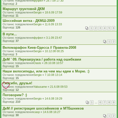
Останнє повідомлення
фуфел
«
28.7.09 17:30
Відповіді:
2
Маршрут грунтовой ДКМ
Останнє повідомлення
Sergio
«
18.6.09 17:59
Відповіді:
11
Шоссейная ветка - ДКМШ-2009
Останнє повідомлення
Sergio
«
11.6.09 13:33
Відповіді:
126
1
2
3
4
5
6
В пути...
Останнє повідомлення
фуфел
«
3.1.09 23:47
Відповіді:
37
1
2
Веломарафон Киев-Одесса // Правила-2008
Останнє повідомлення
Sergio
«
10.12.08 00:25
Відповіді:
3
ДкМ ' 09. Перезагрузка / работа над ошибками
Останнє повідомлення
Oasis
«
28.10.08 10:57
Відповіді:
15
Наши велосипеды, или на чем мы едем к Морю. :)
Останнє повідомлення
Sergio
«
7.10.08 13:14
Відповіді:
15
Спасибо, друзья!
Останнє повідомлення
Yabusame
«
21.6.08 09:53
Відповіді:
12
Поговорим? :)
Останнє повідомлення
Sergio
«
14.6.08 19:29
Відповіді:
210
1
…
6
7
8
9
ДкМ // регистрация шоссейников и МТБшников
Останнє повідомлення
casp
«
14.6.08 16:27
Відповіді:
30
1
2