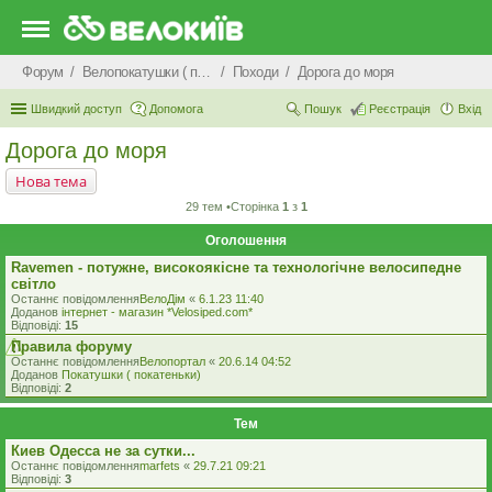
Форум
Велопокатушки ( покатеньки), велопоходи, туризм.
Походи
Дорога до моря
Швидкий доступ
Допомога
Пошук
Реєстрація
Вхід
Дорога до моря
Нова тема
29 тем •Сторінка
1
з
1
Оголошення
Ravemen - потужне, високоякісне та технологічне велосипедне
світло
Останнє повідомлення
ВелоДім
«
6.1.23 11:40
Доданов
iнтернет - магазин *Velosiped.com*
Відповіді:
15
Правила форуму
Останнє повідомлення
Велопортал
«
20.6.14 04:52
Доданов
Покатушки ( покатеньки)
Відповіді:
2
Тем
Киев Одесса не за сутки...
Останнє повідомлення
marfets
«
29.7.21 09:21
Відповіді:
3