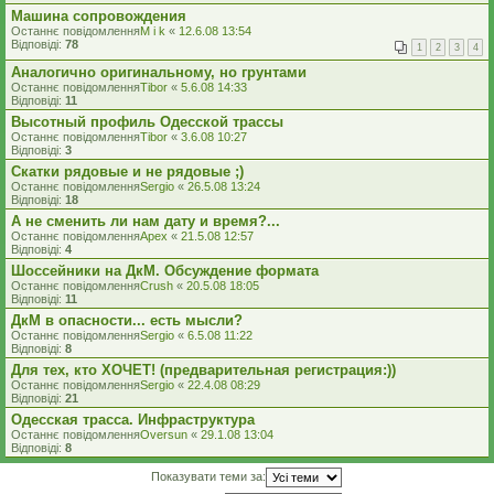
Машина сопровождения
Останнє повідомлення
M i k
«
12.6.08 13:54
Відповіді:
78
1
2
3
4
Аналогично оригинальному, но грунтами
Останнє повідомлення
Tibor
«
5.6.08 14:33
Відповіді:
11
Высотный профиль Одесской трассы
Останнє повідомлення
Tibor
«
3.6.08 10:27
Відповіді:
3
Скатки рядовые и не рядовые ;)
Останнє повідомлення
Sergio
«
26.5.08 13:24
Відповіді:
18
А не сменить ли нам дату и время?...
Останнє повідомлення
Apex
«
21.5.08 12:57
Відповіді:
4
Шоссейники на ДкМ. Обсуждение формата
Останнє повідомлення
Crush
«
20.5.08 18:05
Відповіді:
11
ДкМ в опасности... есть мысли?
Останнє повідомлення
Sergio
«
6.5.08 11:22
Відповіді:
8
Для тех, кто ХОЧЕТ! (предварительная регистрация:))
Останнє повідомлення
Sergio
«
22.4.08 08:29
Відповіді:
21
Одесская трасса. Инфраструктура
Останнє повідомлення
Oversun
«
29.1.08 13:04
Відповіді:
8
Показувати теми за: