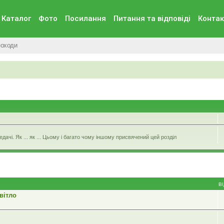
Каталог
Фото
Посилання
Питання та вiдповiдi
Контак
походи
ачі. Як ... як ... Цьому і багато чому іншому присвячений цей розділ
В
вітло