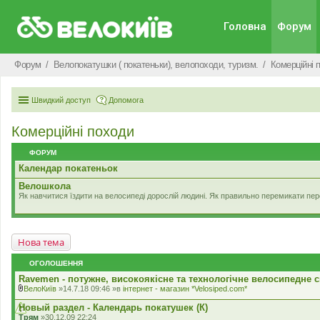
Головна
Форум
Форум
Велопокатушки ( покатеньки), велопоходи, туризм.
Комерцiйнi 
Швидкий доступ
Допомога
Комерцiйнi походи
ФОРУМ
Календар покатеньок
Велошкола
Як навчитися їздити на велосипеді дорослій людині. Як правильно перемикати перед
Нова тема
ОГОЛОШЕННЯ
Ravemen - потужне, високоякісне та технологічне велосипедне с
ВелоКиїв
»14.7.18 09:46 »в
iнтернет - магазин *Velosiped.com*
В
к
Новый раздел - Календарь покатушек (К)
л
Трям
»30.12.09 22:24