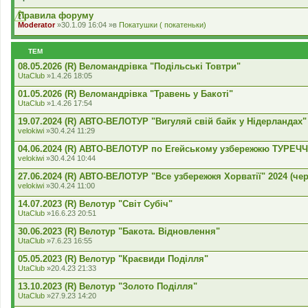
а
д
Правила форуму
е
Moderator
»30.1.09 16:04 »в
Покатушки ( покатеньки)
н
н
я
ТЕМ
08.05.2026 (R) Веломандрівка "Подільські Товтри"
UtaClub
»1.4.26 18:05
01.05.2026 (R) Веломандрівка "Травень у Бакоті"
UtaClub
»1.4.26 17:54
19.07.2024 (R) АВТО-ВЕЛОТУР "Вигуляй свій байк у Нідерландах"
velokiwi
»30.4.24 11:29
04.06.2024 (R) АВТО-ВЕЛОТУР по Егейському узбережжю ТУРЕЧЧ
velokiwi
»30.4.24 10:44
27.06.2024 (R) АВТО-ВЕЛОТУР "Все узбережжя Хорватії" 2024 (че
velokiwi
»30.4.24 11:00
14.07.2023 (R) Велотур "Світ Субіч"
UtaClub
»16.6.23 20:51
30.06.2023 (R) Велотур "Бакота. Відновлення"
UtaClub
»7.6.23 16:55
05.05.2023 (R) Велотур "Краєвиди Поділля"
UtaClub
»20.4.23 21:33
13.10.2023 (R) Велотур "Золото Поділля"
UtaClub
»27.9.23 14:20