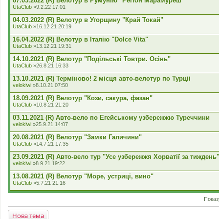
07.05.2022 (R) Велотур в Румунію "Регіон Марамуреш"
UtaClub
»9.2.22 17:01
04.03.2022 (R) Велотур в Угорщину "Край Токай"
UtaClub
»16.12.21 20:19
16.04.2022 (R) Велотур в Італію "Dolce Vita"
UtaClub
»13.12.21 19:31
14.10.2021 (R) Велотур "Подільські Товтри. Осінь"
UtaClub
»26.8.21 16:33
13.10.2021 (R) Терміново! 2 місця авто-велотур по Турціі
velokiwi
»8.10.21 07:50
18.09.2021 (R) Велотур "Кози, сакура, фазан"
UtaClub
»10.8.21 21:20
03.11.2021 (R) Авто-вело по Егейському узбережжю Туреччини
velokiwi
»25.9.21 14:07
20.08.2021 (R) Велотур "Замки Галичини"
UtaClub
»14.7.21 17:35
23.09.2021 (R) Авто-вело тур "Усе узбережжя Хорватії за тиждень
velokiwi
»8.9.21 19:22
13.08.2021 (R) Велотур "Море, устриці, вино"
UtaClub
»5.7.21 21:16
Показ
Нова тема