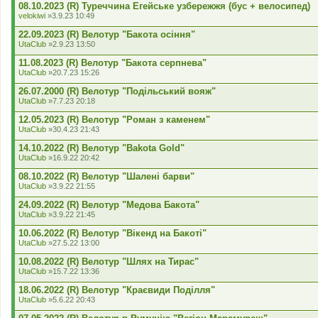
08.10.2023 (R) Туреччина Егейське узбережжя (бус + велосипед)
velokiwi
»3.9.23 10:49
22.09.2023 (R) Велотур "Бакота осіння"
UtaClub
»2.9.23 13:50
11.08.2023 (R) Велотур "Бакота серпнева"
UtaClub
»20.7.23 15:26
26.07.2000 (R) Велотур "Подільський вояж"
UtaClub
»7.7.23 20:18
12.05.2023 (R) Велотур "Роман з каменем"
UtaClub
»30.4.23 21:43
14.10.2022 (R) Велотур "Bakota Gold"
UtaClub
»16.9.22 20:42
08.10.2022 (R) Велотур "Шалені барви"
UtaClub
»3.9.22 21:55
24.09.2022 (R) Велотур "Медова Бакота"
UtaClub
»3.9.22 21:45
10.06.2022 (R) Велотур "Вікенд на Бакоті"
UtaClub
»27.5.22 13:00
10.08.2022 (R) Велотур "Шлях на Тирас"
UtaClub
»15.7.22 13:36
18.06.2022 (R) Велотур "Краєвиди Поділля"
UtaClub
»5.6.22 20:43