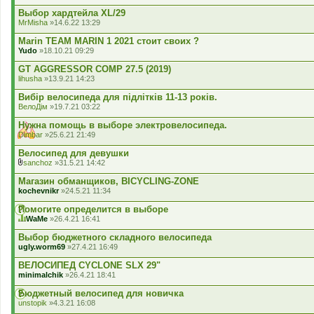
Выбор хардтейла XL/29
MrMisha
»14.6.22 13:29
Marin TEAM MARIN 1 2021 стоит своих ?
Yudo
»18.10.21 09:29
GT AGGRESSOR COMP 27.5 (2019)
lihusha
»13.9.21 14:23
Вибір велосипеда для підлітків 11-13 років.
ВелоДім
»19.7.21 03:22
Нужна помощь в выборе электровелосипеда.
Dimbar
»25.6.21 21:49
Велосипед для девушки
sanchoz
»31.5.21 14:42
В
к
Магазин обманщиков, BICYCLING-ZONE
л
kochevnikr
»24.5.21 11:34
а
д
Помогите определится в выборе
е
WaMe
»26.4.21 16:41
н
Ц
н
я
Выбор бюджетного складного велосипеда
я
т
ugly.worm69
»27.4.21 16:49
е
м
ВЕЛОСИПЕД CYCLONE SLX 29"
а
minimalchik
»26.4.21 18:41
м
а
Бюджетный велосипед для новичка
є
г
unstopik
»4.3.21 16:08
о