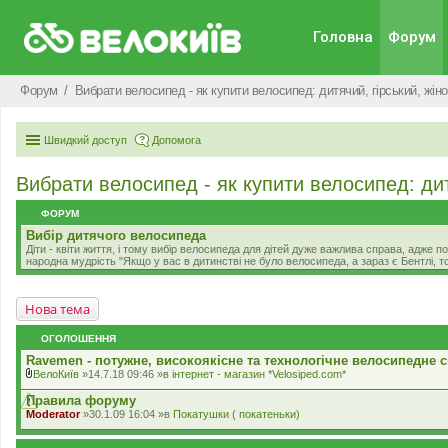
Головна
Форум
Форум
Вибрати велосипед - як купити велосипед: дитячий, гірський, жіно
Швидкий доступ
Допомога
Вибрати велосипед - як купити велосипед: дитя
ФОРУМ
Вибір дитячого велосипеда
Діти - квіти життя, і тому вибір велосипеда для дітей дуже важлива справа, адже
народна мудрість "Якщо у вас в дитинстві не було велосипеда, а зараз є Бентлі, то
Нова тема
ОГОЛОШЕННЯ
Ravemen - потужне, високоякісне та технологічне велосипедне с
ВелоКиїв
»14.7.18 09:46 »в
iнтернет - магазин *Velosiped.com*
В
к
Правила форуму
л
Moderator
»30.1.09 16:04 »в
Покатушки ( покатеньки)
а
д
е