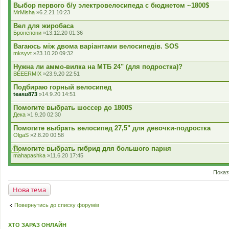
л
Выбор первого б/у электровелосипеда с бюджетом ~1800$
о
MrMisha
»6.2.21 10:23
с
у
Вел для жиробаса
в
Бронепони
»13.12.20 01:36
а
н
Вагаюсь між двома варіантами велосипедів. SOS
н
я
mksyvt
»23.10.20 09:32
.
Нужна ли аммо-вилка на МТБ 24" (для подростка)?
BEEERMIX
»23.9.20 22:51
Подбираю горный велосипед
teasu873
»14.9.20 14:51
Помогите выбрать шоссер до 1800$
Дека
»1.9.20 02:30
Помогите выбрать велосипед 27,5" для девочки-подростка
OlgaS
»2.8.20 00:58
Помогите выбрать гибрид для большого парня
mahapashka
»11.6.20 17:45
Показ
Нова тема
Повернутись до списку форумів
ХТО ЗАРАЗ ОНЛАЙН