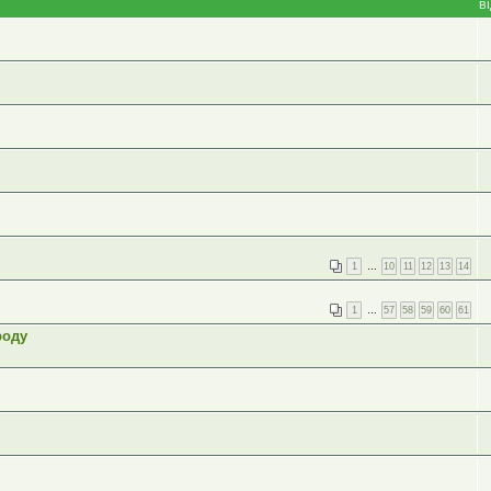
В
1
…
10
11
12
13
14
1
…
57
58
59
60
61
роду