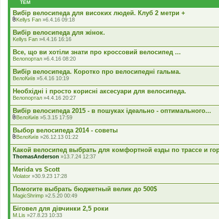
ТЕМ
н
н
Вибір велосипеда для високих людей. Клуб 2 метри +
я
Kellys Fan
»6.4.16 09:18
В
к
Вибір велосипеда для жінок.
л
Kellys Fan
»4.4.16 16:16
а
д
Все, що ви хотіли знати про кроссовий велосипед ...
е
Велопортал
»6.4.16 08:20
н
н
Вибір велосипеда. Коротко про велосипедні гальма.
я
ВелоКиїв
»5.4.16 10:19
Необхідні і просто корисні аксесуари для велосипеда.
Велопортал
»4.4.16 20:27
Вибiр велосипеда 2015 - в пошуках iдеально - оптимального...
ВелоКиїв
»5.3.15 17:59
В
к
Выбор велосипеда 2014 - советы
л
ВелоКиїв
»26.12.13 01:22
а
В
д
к
Какой велосипед выбрать для комфортной езды по трассе и го
е
л
ThomasAnderson
»13.7.24 12:37
н
а
н
д
Merida vs Scott
я
е
Violator
»30.9.23 17:28
н
н
Помогите выбрать бюджетный велик до 500$
я
MagicShrimp
»2.5.20 00:49
Біговел для дівчинки 2,5 роки
M.Lis
»27.8.23 10:33