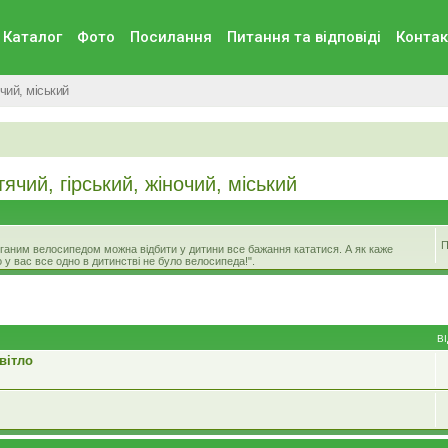
Каталог
Фото
Посилання
Питання та вiдповiдi
Контак
чий, міський
чий, гірський, жіночий, міський
П
 поганим велосипедом можна відбити у дитини все бажання кататися. А як каже
 у вас все одно в дитинстві не було велосипеда!".
В
вітло