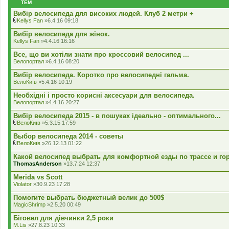
ТЕМ
н
н
Вибір велосипеда для високих людей. Клуб 2 метри +
я
Kellys Fan
»6.4.16 09:18
В
к
Вибір велосипеда для жінок.
л
Kellys Fan
»4.4.16 16:16
а
д
Все, що ви хотіли знати про кроссовий велосипед ...
е
Велопортал
»6.4.16 08:20
н
н
Вибір велосипеда. Коротко про велосипедні гальма.
я
ВелоКиїв
»5.4.16 10:19
Необхідні і просто корисні аксесуари для велосипеда.
Велопортал
»4.4.16 20:27
Вибiр велосипеда 2015 - в пошуках iдеально - оптимального...
ВелоКиїв
»5.3.15 17:59
В
к
Выбор велосипеда 2014 - советы
л
ВелоКиїв
»26.12.13 01:22
а
В
д
к
Какой велосипед выбрать для комфортной езды по трассе и го
е
л
ThomasAnderson
»13.7.24 12:37
н
а
н
д
Merida vs Scott
я
е
Violator
»30.9.23 17:28
н
н
Помогите выбрать бюджетный велик до 500$
я
MagicShrimp
»2.5.20 00:49
Біговел для дівчинки 2,5 роки
M.Lis
»27.8.23 10:33