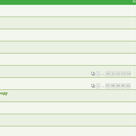
В
1
…
10
11
12
13
14
1
…
57
58
59
60
61
роду