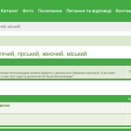
Каталог
Фото
Посилання
Питання та вiдповiдi
Контак
чий, міський
чий, гірський, жіночий, міський
П
 поганим велосипедом можна відбити у дитини все бажання кататися. А як каже
 у вас все одно в дитинстві не було велосипеда!".
В
вітло