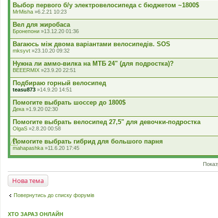
л
Выбор первого б/у электровелосипеда с бюджетом ~1800$
о
MrMisha
»6.2.21 10:23
с
у
Вел для жиробаса
в
Бронепони
»13.12.20 01:36
а
н
Вагаюсь між двома варіантами велосипедів. SOS
н
я
mksyvt
»23.10.20 09:32
.
Нужна ли аммо-вилка на МТБ 24" (для подростка)?
BEEERMIX
»23.9.20 22:51
Подбираю горный велосипед
teasu873
»14.9.20 14:51
Помогите выбрать шоссер до 1800$
Дека
»1.9.20 02:30
Помогите выбрать велосипед 27,5" для девочки-подростка
OlgaS
»2.8.20 00:58
Помогите выбрать гибрид для большого парня
mahapashka
»11.6.20 17:45
Показ
Нова тема
Повернутись до списку форумів
ХТО ЗАРАЗ ОНЛАЙН