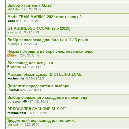
Выбор хардтейла XL/29
MrMisha
»14.6.22 13:29
Marin TEAM MARIN 1 2021 стоит своих ?
Yudo
»18.10.21 09:29
GT AGGRESSOR COMP 27.5 (2019)
lihusha
»13.9.21 14:23
Вибір велосипеда для підлітків 11-13 років.
ВелоДім
»19.7.21 03:22
Нужна помощь в выборе электровелосипеда.
Dimbar
»25.6.21 21:49
Велосипед для девушки
sanchoz
»31.5.21 14:42
В
к
Магазин обманщиков, BICYCLING-ZONE
л
kochevnikr
»24.5.21 11:34
а
д
Помогите определится в выборе
е
WaMe
»26.4.21 16:41
н
Ц
н
я
Выбор бюджетного складного велосипеда
я
т
ugly.worm69
»27.4.21 16:49
е
м
ВЕЛОСИПЕД CYCLONE SLX 29"
а
minimalchik
»26.4.21 18:41
м
а
Бюджетный велосипед для новичка
є
г
unstopik
»4.3.21 16:08
о