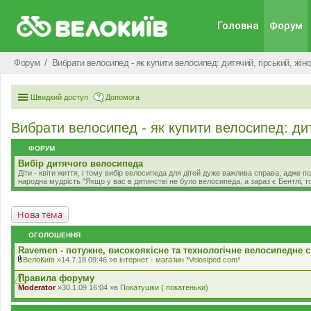
Головна
Форум
Форум
Вибрати велосипед - як купити велосипед: дитячий, гірський, жіно
Швидкий доступ
Допомога
Вибрати велосипед - як купити велосипед: дитя
ФОРУМ
Вибір дитячого велосипеда
Діти - квіти життя, і тому вибір велосипеда для дітей дуже важлива справа, адже
народна мудрість "Якщо у вас в дитинстві не було велосипеда, а зараз є Бентлі, то
Нова тема
ОГОЛОШЕННЯ
Ravemen - потужне, високоякісне та технологічне велосипедне с
ВелоКиїв
»14.7.18 09:46 »в
iнтернет - магазин *Velosiped.com*
В
к
Правила форуму
л
Moderator
»30.1.09 16:04 »в
Покатушки ( покатеньки)
а
д
е