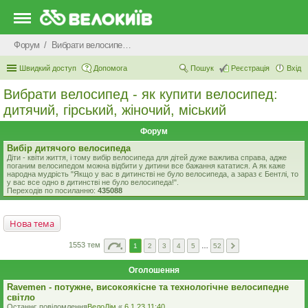
Форум
Вибрати велосипед - як купити велосипед: дитячий, гірський, жіночий, міський
Швидкий доступ
Допомога
Пошук
Реєстрація
Вхід
Вибрати велосипед - як купити велосипед:
дитячий, гірський, жіночий, міський
Форум
Вибір дитячого велосипеда
Діти - квіти життя, і тому вибір велосипеда для дітей дуже важлива справа, адже
поганим велосипедом можна відбити у дитини все бажання кататися. А як каже
народна мудрість "Якщо у вас в дитинстві не було велосипеда, а зараз є Бентлі, то
у вас все одно в дитинстві не було велосипеда!".
Переходів по посиланню:
435088
Нова тема
1553 тем
1
2
3
4
5
…
52
Оголошення
Ravemen - потужне, високоякісне та технологічне велосипедне
світло
Останнє повідомлення
ВелоДім
«
6.1.23 11:40