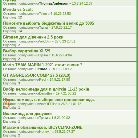
Останнє повідомлення
ThomasAnderson
«
13.7.24 12:37
Merida vs Scott
Останнє повідомлення
Trion
«
6.10.23 23:53
Відповіді:
12
Помогите выбрать бюджетный велик до 500$
Останнє повідомлення
Трям
«
27.9.23 22:17
Відповіді:
14
Біговел для дівчинки 2,5 роки
Останнє повідомлення
VeloDim
«
27.8.23 23:31
Відповіді:
2
Выбор хардтейла XL/29
Останнє повідомлення
Трям
«
15.6.22 04:04
Відповіді:
2
Marin TEAM MARIN 1 2021 стоит своих ?
Останнє повідомлення
Yudo
«
18.10.21 09:29
GT AGGRESSOR COMP 27.5 (2019)
Останнє повідомлення
Reol
«
14.9.21 17:50
Відповіді:
3
Вибір велосипеда для підлітків 11-13 років.
Останнє повідомлення
ВелоДім
«
19.7.21 03:22
Нужна помощь в выборе электровелосипеда.
Останнє повідомлення
veloOFFline
«
26.6.21 01:18
Відповіді:
1
Велосипед для девушки
Останнє повідомлення
Трям
«
1.6.21 00:02
Відповіді:
1
Магазин обманщиков, BICYCLING-ZONE
Останнє повідомлення
Honey_
«
25.5.21 07:37
Відповіді:
2