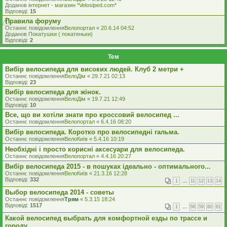
Доданов
iнтернет - магазин *Velosiped.com*
Відповіді:
15
Правила форуму
Останнє повідомлення
Велопортал
«
20.6.14 04:52
Доданов
Покатушки ( покатеньки)
Відповіді:
2
Тем
Вибір велосипеда для високих людей. Клуб 2 метри +
Останнє повідомлення
ВелоДім
«
29.7.21 02:13
Відповіді:
23
Вибір велосипеда для жінок.
Останнє повідомлення
ВелоДім
«
19.7.21 12:49
Відповіді:
10
Все, що ви хотіли знати про кроссовий велосипед ...
Останнє повідомлення
Велопортал
«
6.4.16 08:20
Вибір велосипеда. Коротко про велосипедні гальма.
Останнє повідомлення
ВелоКиїв
«
5.4.16 10:19
Необхідні і просто корисні аксесуари для велосипеда.
Останнє повідомлення
Велопортал
«
4.4.16 20:27
Вибiр велосипеда 2015 - в пошуках iдеально - оптимального...
Останнє повідомлення
ВелоКиїв
«
21.3.16 12:28
Відповіді:
332
1
…
11
12
13
14
Выбор велосипеда 2014 - советы
Останнє повідомлення
Трям
«
5.3.15 18:24
Відповіді:
1517
1
…
58
59
60
61
Какой велосипед выбрать для комфортной езды по трассе и
городу