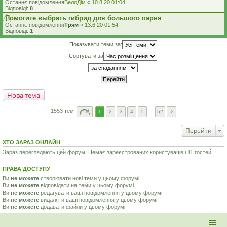
Останнє повідомлення
ВелоДім
«
10.8.20 01:04
Відповіді:
8
Помогите выбрать гибрид для большого парня
Останнє повідомлення
Трям
«
13.6.20 01:54
Відповіді:
1
Показувати теми за:
Сортувати за
Нова тема
1553 тем
1
2
3
4
5
…
52
Перейти
ХТО ЗАРАЗ ОНЛАЙН
Зараз переглядають цей форум: Немає зареєстрованих користувачів і 11 гостей
ПРАВА ДОСТУПУ
Ви
не можете
створювати нові теми у цьому форумі
Ви
не можете
відповідати на теми у цьому форумі
Ви
не можете
редагувати ваші повідомлення у цьому форумі
Ви
не можете
видаляти ваші повідомлення у цьому форумі
Ви
не можете
додавати файли у цьому форумі