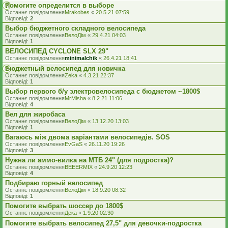
Помогите определится в выборе
Останнє повідомлення
Mrakobes
«
20.5.21 07:59
Відповіді:
2
Выбор бюджетного складного велосипеда
Останнє повідомлення
ВелоДім
«
29.4.21 04:03
Відповіді:
1
ВЕЛОСИПЕД CYCLONE SLX 29"
Останнє повідомлення
minimalchik
«
26.4.21 18:41
Бюджетный велосипед для новичка
Останнє повідомлення
Zeka
«
4.3.21 22:37
Відповіді:
1
Выбор первого б/у электровелосипеда с бюджетом ~1800$
Останнє повідомлення
MrMisha
«
8.2.21 11:06
Відповіді:
4
Вел для жиробаса
Останнє повідомлення
ВелоДім
«
13.12.20 13:03
Відповіді:
1
Вагаюсь між двома варіантами велосипедів. SOS
Останнє повідомлення
EvGaS
«
26.11.20 19:26
Відповіді:
3
Нужна ли аммо-вилка на МТБ 24" (для подростка)?
Останнє повідомлення
BEEERMIX
«
24.9.20 12:23
Відповіді:
4
Подбираю горный велосипед
Останнє повідомлення
ВелоДім
«
18.9.20 08:32
Відповіді:
1
Помогите выбрать шоссер до 1800$
Останнє повідомлення
Дека
«
1.9.20 02:30
Помогите выбрать велосипед 27,5" для девочки-подростка