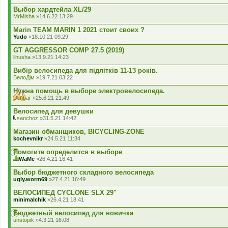
Выбор хардтейла XL/29
MrMisha
»14.6.22 13:29
Marin TEAM MARIN 1 2021 стоит своих ?
Yudo
»18.10.21 09:29
GT AGGRESSOR COMP 27.5 (2019)
lihusha
»13.9.21 14:23
Вибір велосипеда для підлітків 11-13 років.
ВелоДім
»19.7.21 03:22
Нужна помощь в выборе электровелосипеда.
Dimbar
»25.6.21 21:49
Велосипед для девушки
sanchoz
»31.5.21 14:42
В
к
Магазин обманщиков, BICYCLING-ZONE
л
kochevnikr
»24.5.21 11:34
а
д
Помогите определится в выборе
е
WaMe
»26.4.21 16:41
н
Ц
н
я
Выбор бюджетного складного велосипеда
я
т
ugly.worm69
»27.4.21 16:49
е
м
ВЕЛОСИПЕД CYCLONE SLX 29"
а
minimalchik
»26.4.21 18:41
м
а
Бюджетный велосипед для новичка
є
г
unstopik
»4.3.21 16:08
о