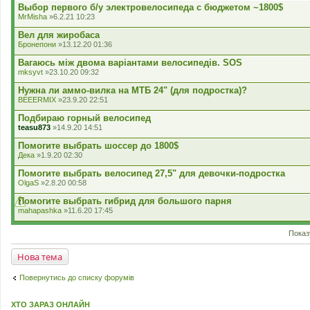
л
Выбор первого б/у электровелосипеда с бюджетом ~1800$
о
MrMisha
»6.2.21 10:23
с
у
Вел для жиробаса
в
Бронепони
»13.12.20 01:36
а
н
Вагаюсь між двома варіантами велосипедів. SOS
н
я
mksyvt
»23.10.20 09:32
.
Нужна ли аммо-вилка на МТБ 24" (для подростка)?
BEEERMIX
»23.9.20 22:51
Подбираю горный велосипед
teasu873
»14.9.20 14:51
Помогите выбрать шоссер до 1800$
Дека
»1.9.20 02:30
Помогите выбрать велосипед 27,5" для девочки-подростка
OlgaS
»2.8.20 00:58
Помогите выбрать гибрид для большого парня
mahapashka
»11.6.20 17:45
Показ
Нова тема
Повернутись до списку форумів
ХТО ЗАРАЗ ОНЛАЙН