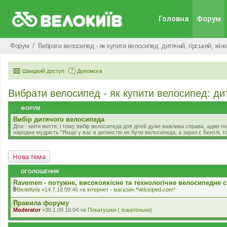
Головна
Форум
Форум
Вибрати велосипед - як купити велосипед: дитячий, гірський, жіно
Швидкий доступ
Допомога
Вибрати велосипед - як купити велосипед: дитя
ФОРУМ
Вибір дитячого велосипеда
Діти - квіти життя, і тому вибір велосипеда для дітей дуже важлива справа, адже
народна мудрість "Якщо у вас в дитинстві не було велосипеда, а зараз є Бентлі, то
Нова тема
ОГОЛОШЕННЯ
Ravemen - потужне, високоякісне та технологічне велосипедне с
ВелоКиїв
»14.7.18 09:46 »в
iнтернет - магазин *Velosiped.com*
В
к
Правила форуму
л
Moderator
»30.1.09 16:04 »в
Покатушки ( покатеньки)
а
д
е