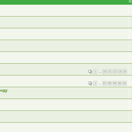
В
1
…
10
11
12
13
14
1
…
57
58
59
60
61
роду