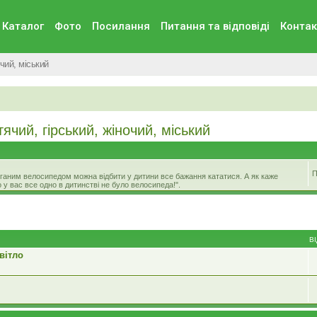
Каталог
Фото
Посилання
Питання та вiдповiдi
Контак
чий, міський
чий, гірський, жіночий, міський
П
 поганим велосипедом можна відбити у дитини все бажання кататися. А як каже
 у вас все одно в дитинстві не було велосипеда!".
В
вітло