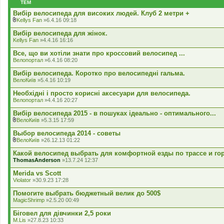
ТЕМ
н
н
Вибір велосипеда для високих людей. Клуб 2 метри +
я
Kellys Fan
»6.4.16 09:18
В
к
Вибір велосипеда для жінок.
л
Kellys Fan
»4.4.16 16:16
а
д
Все, що ви хотіли знати про кроссовий велосипед ...
е
Велопортал
»6.4.16 08:20
н
н
Вибір велосипеда. Коротко про велосипедні гальма.
я
ВелоКиїв
»5.4.16 10:19
Необхідні і просто корисні аксесуари для велосипеда.
Велопортал
»4.4.16 20:27
Вибiр велосипеда 2015 - в пошуках iдеально - оптимального...
ВелоКиїв
»5.3.15 17:59
В
к
Выбор велосипеда 2014 - советы
л
ВелоКиїв
»26.12.13 01:22
а
В
д
к
Какой велосипед выбрать для комфортной езды по трассе и го
е
л
ThomasAnderson
»13.7.24 12:37
н
а
н
д
Merida vs Scott
я
е
Violator
»30.9.23 17:28
н
н
Помогите выбрать бюджетный велик до 500$
я
MagicShrimp
»2.5.20 00:49
Біговел для дівчинки 2,5 роки
M.Lis
»27.8.23 10:33