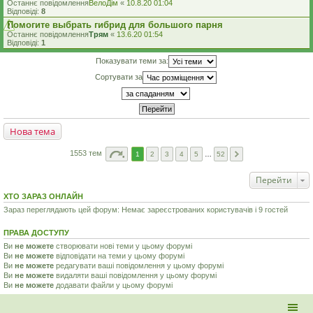
Останнє повідомлення
ВелоДім
«
10.8.20 01:04
Відповіді:
8
Помогите выбрать гибрид для большого парня
Останнє повідомлення
Трям
«
13.6.20 01:54
Відповіді:
1
Показувати теми за:
Сортувати за
Нова тема
1553 тем
1
2
3
4
5
…
52
Перейти
ХТО ЗАРАЗ ОНЛАЙН
Зараз переглядають цей форум: Немає зареєстрованих користувачів і 9 гостей
ПРАВА ДОСТУПУ
Ви
не можете
створювати нові теми у цьому форумі
Ви
не можете
відповідати на теми у цьому форумі
Ви
не можете
редагувати ваші повідомлення у цьому форумі
Ви
не можете
видаляти ваші повідомлення у цьому форумі
Ви
не можете
додавати файли у цьому форумі