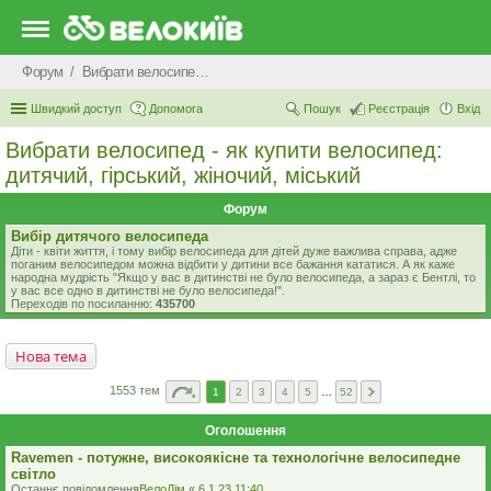
Форум
Вибрати велосипед - як купити велосипед: дитячий, гірський, жіночий, міський
Швидкий доступ
Допомога
Пошук
Реєстрація
Вхід
Вибрати велосипед - як купити велосипед:
дитячий, гірський, жіночий, міський
Форум
Вибір дитячого велосипеда
Діти - квіти життя, і тому вибір велосипеда для дітей дуже важлива справа, адже
поганим велосипедом можна відбити у дитини все бажання кататися. А як каже
народна мудрість "Якщо у вас в дитинстві не було велосипеда, а зараз є Бентлі, то
у вас все одно в дитинстві не було велосипеда!".
Переходів по посиланню:
435700
Нова тема
1553 тем
1
2
3
4
5
…
52
Оголошення
Ravemen - потужне, високоякісне та технологічне велосипедне
світло
Останнє повідомлення
ВелоДім
«
6.1.23 11:40