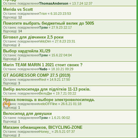
Останнє повідомлення
ThomasAnderson
«
13.7.24 12:37
Merida vs Scott
Останнє повідомлення
Trion
«
6.10.23 23:53
Відповіді:
12
Помогите выбрать бюджетный велик до 500$
Останнє повідомлення
Трям
«
27.9.23 22:17
Відповіді:
14
Біговел для дівчинки 2,5 роки
Останнє повідомлення
VeloDim
«
27.8.23 23:31
Відповіді:
2
Выбор хардтейла XL/29
Останнє повідомлення
Трям
«
15.6.22 04:04
Відповіді:
2
Marin TEAM MARIN 1 2021 стоит своих ?
Останнє повідомлення
Yudo
«
18.10.21 09:29
GT AGGRESSOR COMP 27.5 (2019)
Останнє повідомлення
Reol
«
14.9.21 17:50
Відповіді:
3
Вибір велосипеда для підлітків 11-13 років.
Останнє повідомлення
ВелоДім
«
19.7.21 03:22
Нужна помощь в выборе электровелосипеда.
Останнє повідомлення
veloOFFline
«
26.6.21 01:18
Відповіді:
1
Велосипед для девушки
Останнє повідомлення
Трям
«
1.6.21 00:02
Відповіді:
1
Магазин обманщиков, BICYCLING-ZONE
Останнє повідомлення
Honey_
«
25.5.21 07:37
Відповіді:
2