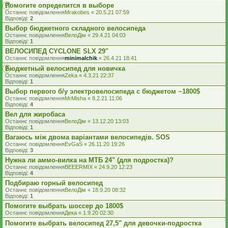
Помогите определится в выборе
Останнє повідомлення
Mrakobes
«
20.5.21 07:59
Відповіді:
2
Выбор бюджетного складного велосипеда
Останнє повідомлення
ВелоДім
«
29.4.21 04:03
Відповіді:
1
ВЕЛОСИПЕД CYCLONE SLX 29"
Останнє повідомлення
minimalchik
«
26.4.21 18:41
Бюджетный велосипед для новичка
Останнє повідомлення
Zeka
«
4.3.21 22:37
Відповіді:
1
Выбор первого б/у электровелосипеда с бюджетом ~1800$
Останнє повідомлення
MrMisha
«
8.2.21 11:06
Відповіді:
4
Вел для жиробаса
Останнє повідомлення
ВелоДім
«
13.12.20 13:03
Відповіді:
1
Вагаюсь між двома варіантами велосипедів. SOS
Останнє повідомлення
EvGaS
«
26.11.20 19:26
Відповіді:
3
Нужна ли аммо-вилка на МТБ 24" (для подростка)?
Останнє повідомлення
BEEERMIX
«
24.9.20 12:23
Відповіді:
4
Подбираю горный велосипед
Останнє повідомлення
ВелоДім
«
18.9.20 08:32
Відповіді:
1
Помогите выбрать шоссер до 1800$
Останнє повідомлення
Дека
«
1.9.20 02:30
Помогите выбрать велосипед 27,5" для девочки-подростка