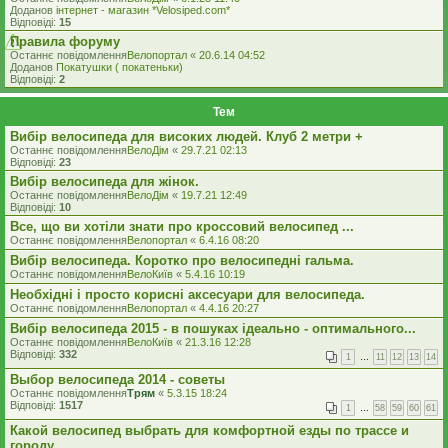
Доданов
iнтернет - магазин *Velosiped.com*
Відповіді:
15
Правила форуму
Останнє повідомлення
Велопортал
«
20.6.14 04:52
Доданов
Покатушки ( покатеньки)
Відповіді:
2
Тем
Вибір велосипеда для високих людей. Клуб 2 метри +
Останнє повідомлення
ВелоДім
«
29.7.21 02:13
Відповіді:
23
Вибір велосипеда для жінок.
Останнє повідомлення
ВелоДім
«
19.7.21 12:49
Відповіді:
10
Все, що ви хотіли знати про кроссовий велосипед ...
Останнє повідомлення
Велопортал
«
6.4.16 08:20
Вибір велосипеда. Коротко про велосипедні гальма.
Останнє повідомлення
ВелоКиїв
«
5.4.16 10:19
Необхідні і просто корисні аксесуари для велосипеда.
Останнє повідомлення
Велопортал
«
4.4.16 20:27
Вибiр велосипеда 2015 - в пошуках iдеально - оптимального...
Останнє повідомлення
ВелоКиїв
«
21.3.16 12:28
Відповіді:
332
1
…
11
12
13
14
Выбор велосипеда 2014 - советы
Останнє повідомлення
Трям
«
5.3.15 18:24
Відповіді:
1517
1
…
58
59
60
61
Какой велосипед выбрать для комфортной езды по трассе и
городу