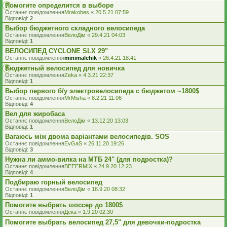
Помогите определится в выборе
Останнє повідомлення
Mrakobes
«
20.5.21 07:59
Відповіді:
2
Выбор бюджетного складного велосипеда
Останнє повідомлення
ВелоДім
«
29.4.21 04:03
Відповіді:
1
ВЕЛОСИПЕД CYCLONE SLX 29"
Останнє повідомлення
minimalchik
«
26.4.21 18:41
Бюджетный велосипед для новичка
Останнє повідомлення
Zeka
«
4.3.21 22:37
Відповіді:
1
Выбор первого б/у электровелосипеда с бюджетом ~1800$
Останнє повідомлення
MrMisha
«
8.2.21 11:06
Відповіді:
4
Вел для жиробаса
Останнє повідомлення
ВелоДім
«
13.12.20 13:03
Відповіді:
1
Вагаюсь між двома варіантами велосипедів. SOS
Останнє повідомлення
EvGaS
«
26.11.20 19:26
Відповіді:
3
Нужна ли аммо-вилка на МТБ 24" (для подростка)?
Останнє повідомлення
BEEERMIX
«
24.9.20 12:23
Відповіді:
4
Подбираю горный велосипед
Останнє повідомлення
ВелоДім
«
18.9.20 08:32
Відповіді:
1
Помогите выбрать шоссер до 1800$
Останнє повідомлення
Дека
«
1.9.20 02:30
Помогите выбрать велосипед 27,5" для девочки-подростка