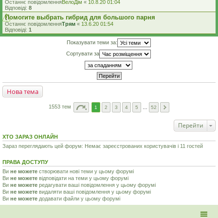
Останнє повідомлення
ВелоДім
«
10.8.20 01:04
Відповіді:
8
Помогите выбрать гибрид для большого парня
Останнє повідомлення
Трям
«
13.6.20 01:54
Відповіді:
1
Показувати теми за:
Сортувати за
Нова тема
1553 тем
1
2
3
4
5
…
52
Перейти
ХТО ЗАРАЗ ОНЛАЙН
Зараз переглядають цей форум: Немає зареєстрованих користувачів і 11 гостей
ПРАВА ДОСТУПУ
Ви
не можете
створювати нові теми у цьому форумі
Ви
не можете
відповідати на теми у цьому форумі
Ви
не можете
редагувати ваші повідомлення у цьому форумі
Ви
не можете
видаляти ваші повідомлення у цьому форумі
Ви
не можете
додавати файли у цьому форумі