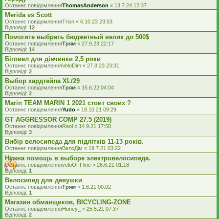
Останнє повідомлення
ThomasAnderson
«
13.7.24 12:37
Merida vs Scott
Останнє повідомлення
Trion
«
6.10.23 23:53
Відповіді:
12
Помогите выбрать бюджетный велик до 500$
Останнє повідомлення
Трям
«
27.9.23 22:17
Відповіді:
14
Біговел для дівчинки 2,5 роки
Останнє повідомлення
VeloDim
«
27.8.23 23:31
Відповіді:
2
Выбор хардтейла XL/29
Останнє повідомлення
Трям
«
15.6.22 04:04
Відповіді:
2
Marin TEAM MARIN 1 2021 стоит своих ?
Останнє повідомлення
Yudo
«
18.10.21 09:29
GT AGGRESSOR COMP 27.5 (2019)
Останнє повідомлення
Reol
«
14.9.21 17:50
Відповіді:
3
Вибір велосипеда для підлітків 11-13 років.
Останнє повідомлення
ВелоДім
«
19.7.21 03:22
Нужна помощь в выборе электровелосипеда.
Останнє повідомлення
veloOFFline
«
26.6.21 01:18
Відповіді:
1
Велосипед для девушки
Останнє повідомлення
Трям
«
1.6.21 00:02
Відповіді:
1
Магазин обманщиков, BICYCLING-ZONE
Останнє повідомлення
Honey_
«
25.5.21 07:37
Відповіді:
2