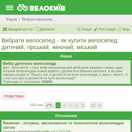
Форум
Вибрати велосипед - як купити велосипед: дитячий, гірський, жіночий, міський
Швидкий доступ
Допомога
Пошук
Реєстрація
Вхід
Вибрати велосипед - як купити велосипед:
дитячий, гірський, жіночий, міський
Форум
Вибір дитячого велосипеда
Діти - квіти життя, і тому вибір велосипеда для дітей дуже важлива справа, адже
поганим велосипедом можна відбити у дитини все бажання кататися. А як каже
народна мудрість "Якщо у вас в дитинстві не було велосипеда, а зараз є Бентлі, то
у вас все одно в дитинстві не було велосипеда!".
Переходів по посиланню:
435641
Нова тема
1553 тем
1
2
3
4
5
…
52
Оголошення
Ravemen - потужне, високоякісне та технологічне велосипедне
світло
Останнє повідомлення
ВелоДім
«
6.1.23 11:40