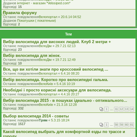
Доданов
iнтернет - магазин *Velosiped.com*
Відповіді:
15
Правила форуму
Останнє повідомлення
Велопортал
«
20.6.14 04:52
Доданов
Покатушки ( покатеньки)
Відповіді:
2
Тем
Вибір велосипеда для високих людей. Клуб 2 метри +
Останнє повідомлення
ВелоДім
«
29.7.21 02:13
Відповіді:
23
Вибір велосипеда для жінок.
Останнє повідомлення
ВелоДім
«
19.7.21 12:49
Відповіді:
10
Все, що ви хотіли знати про кроссовий велосипед ...
Останнє повідомлення
Велопортал
«
6.4.16 08:20
Вибір велосипеда. Коротко про велосипедні гальма.
Останнє повідомлення
ВелоКиїв
«
5.4.16 10:19
Необхідні і просто корисні аксесуари для велосипеда.
Останнє повідомлення
Велопортал
«
4.4.16 20:27
Вибiр велосипеда 2015 - в пошуках iдеально - оптимального...
Останнє повідомлення
ВелоКиїв
«
21.3.16 12:28
Відповіді:
332
1
…
11
12
13
14
Выбор велосипеда 2014 - советы
Останнє повідомлення
Трям
«
5.3.15 18:24
Відповіді:
1517
1
…
58
59
60
61
Какой велосипед выбрать для комфортной езды по трассе и
городу