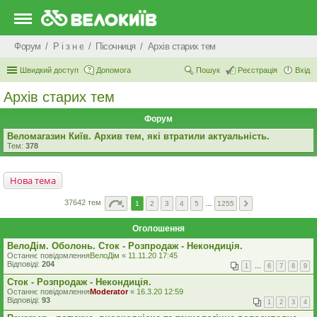
Форум
Р i з н е
Пісочниця
Архів старих тем
Швидкий доступ
Допомога
Пошук
Реєстрація
Вхід
Архів старих тем
Форум
Веломагазин Київ. Архив тем, які втратили актуальність.
Тем:
378
Нова тема
37642 тем
1
2
3
4
5
…
1255
Оголошення
ВелоДім. Оболонь. Сток - Розпродаж - Некондиція.
Останнє повідомлення
ВелоДім
«
11.11.20 17:45
Відповіді:
204
1
…
6
7
8
9
Сток - Розпродаж - Некондиція.
Останнє повідомлення
Moderator
«
16.3.20 12:59
Відповіді:
93
1
2
3
4