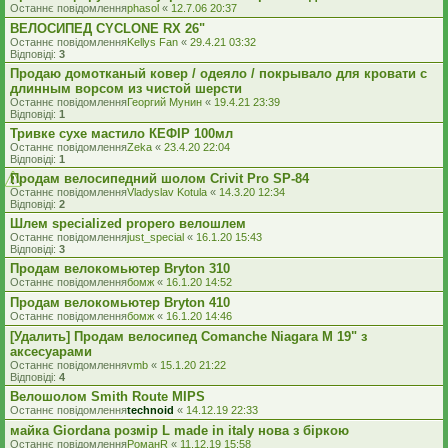
Останнє повідомлення
phasol
«
12.7.06 20:37
ВЕЛОСИПЕД CYCLONE RX 26"
Останнє повідомлення
Kellys Fan
«
29.4.21 03:32
Відповіді:
3
Продаю домотканый ковер / одеяло / покрывало для кровати с
длинным ворсом из чистой шерсти
Останнє повідомлення
Георгий Мунин
«
19.4.21 23:39
Відповіді:
1
Тривке сухе мастило КЕФІР 100мл
Останнє повідомлення
Zeka
«
23.4.20 22:04
Відповіді:
1
Продам велосипедний шолом Crivit Pro SP-84
Останнє повідомлення
Vladyslav Kotula
«
14.3.20 12:34
Відповіді:
2
Шлем specialized propero велошлем
Останнє повідомлення
just_special
«
16.1.20 15:43
Відповіді:
3
Продам велокомьютер Bryton 310
Останнє повідомлення
бомж
«
16.1.20 14:52
Продам велокомьютер Bryton 410
Останнє повідомлення
бомж
«
16.1.20 14:46
[Удалить] Продам велосипед Comanche Niagara M 19" з
аксесуарами
Останнє повідомлення
vmb
«
15.1.20 21:22
Відповіді:
4
Велошолом Smith Route MIPS
Останнє повідомлення
technoid
«
14.12.19 22:33
майка Giordana розмір L made in italy нова з біркою
Останнє повідомлення
РоманR
«
11.12.19 15:58