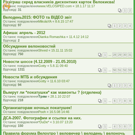
Розіграш серед власників дисконтних карток Велокиєва!
Останнє повідомлення
www.VELOSIPED.com
«
18.1.17 11:17
Відповіді:
31
1
2
Велодень2015: ФОТО та ВІДЕО звіт
Останнє повідомлення
MikolaYA
«
8.6.15 17:47
Відповіді:
97
1
2
3
4
Афиша: апрель - 2012
Останнє повідомлення
Dianka Romashka
«
11.4.12 14:12
Відповіді:
2
Обсуждение велоновостей
Останнє повідомлення
Shved
«
15.11.11 15:02
Відповіді:
750
1
…
28
29
30
31
Новости шоссе (4.12.2009 - 21.05.2010)
Останнє повідомлення
Gotty
«
5.8.11 09:40
Відповіді:
1311
1
…
50
51
52
53
Новости МТБ и обсуждения
Останнє повідомлення
Gotty
«
11.6.10 03:47
Відповіді:
94
1
2
3
4
Вымрут ли *покатушки* как мамонты ? (отделена)
Останнє повідомлення
Трям
«
28.1.10 22:07
Відповіді:
218
1
…
6
7
8
9
Организаторам ночных покатушек!
Останнє повідомлення
Pooh
«
16.5.08 14:46
ДСА-2007. Фотографии и ссылки на них.
Останнє повідомлення
*DuDe*
«
3.10.07 13:20
Відповіді:
150
1
…
4
5
6
7
Правила форума Велоутро \ веловечер \ велодень \ велоночь