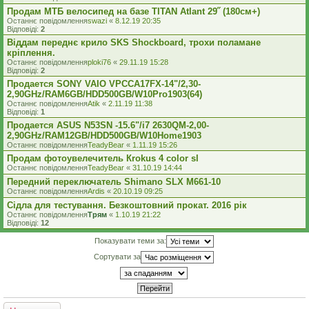
Продам МТБ велосипед на базе TITAN Atlant 29˝ (180см+)
Останнє повідомлення
swazi
«
8.12.19 20:35
Відповіді:
2
Віддам переднє крило SKS Shockboard, трохи поламане
кріплення.
Останнє повідомлення
ploki76
«
29.11.19 15:28
Відповіді:
2
Продается SONY VAIO VPCCA17FX-14"/2,30-
2,90GHz/RAM6GB/HDD500GB/W10Pro1903(64)
Останнє повідомлення
Atik
«
2.11.19 11:38
Відповіді:
1
Продается ASUS N53SN -15.6"/i7 2630QM-2,00-
2,90GHz/RAM12GB/HDD500GB/W10Home1903
Останнє повідомлення
TeadyBear
«
1.11.19 15:26
Продам фотоувелечитель Кrokus 4 color sl
Останнє повідомлення
TeadyBear
«
31.10.19 14:44
Передний переключатель Shimano SLX M661-10
Останнє повідомлення
Ardis
«
20.10.19 09:25
Сідла для тестування. Безкоштовний прокат. 2016 рік
Останнє повідомлення
Трям
«
1.10.19 21:22
Відповіді:
12
Показувати теми за:
Сортувати за