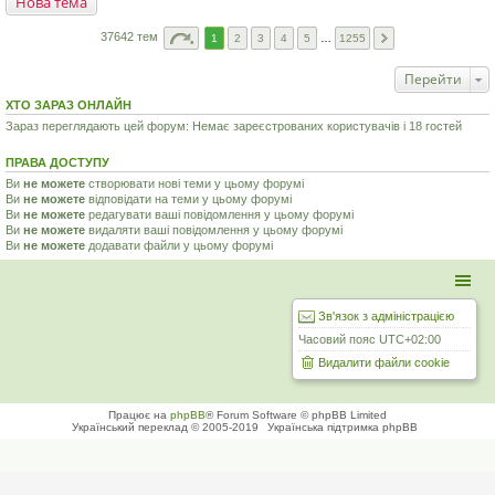
Нова тема
37642 тем
1
2
3
4
5
…
1255
Перейти
ХТО ЗАРАЗ ОНЛАЙН
Зараз переглядають цей форум: Немає зареєстрованих користувачів і 18 гостей
ПРАВА ДОСТУПУ
Ви
не можете
створювати нові теми у цьому форумі
Ви
не можете
відповідати на теми у цьому форумі
Ви
не можете
редагувати ваші повідомлення у цьому форумі
Ви
не можете
видаляти ваші повідомлення у цьому форумі
Ви
не можете
додавати файли у цьому форумі
Зв'язок з адміністрацією
Часовий пояс
UTC+02:00
Видалити файли cookie
Працює на
phpBB
® Forum Software © phpBB Limited
Український переклад © 2005-2019
Українська підтримка phpBB