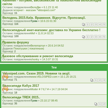
Ravemen - потужне, високоякісне та технологічне велосипедне
світло
Останнє повідомлення
ВелоДім
«
6.1.23 11:40
Доданов
iнтернет - магазин *Velosiped.com*
Відповіді:
15
Велодень 2015.Київ. Враження. Відчуття. Пропозиції.
Останнє повідомлення
Трям
«
10.6.15 01:30
Відповіді:
116
1
2
3
4
5
Велосипедный инет-магазин: доставка по Украине бесплатно !
Останнє повідомлення
Mef
«
11.8.14 02:53
Відповіді:
100
1
2
3
4
5
Правила форуму
Останнє повідомлення
Велопортал
«
20.6.14 04:52
Доданов
Покатушки ( покатеньки)
Відповіді:
2
Базовое обслуживание и ремонт велосипеда
Останнє повідомлення
shonky
«
14.3.07 10:31
Тем
Velosiped.com. Сезон 2019. Новини та акції.
Останнє повідомлення
www.VELOSIPED.com
«
10.1.20 16:21
Відповіді:
71
1
2
3
Велосипеди Kellys 2017
Останнє повідомлення
Moder # 7モ7 #
«
14.7.19 04:04
Відповіді:
18
Велосипеди TREK 2015..
Останнє повідомлення
Трям
«
23.10.17 08:45
Відповіді:
35
1
2